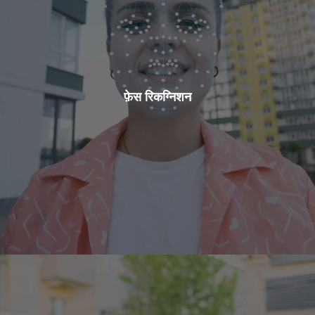
फ़ेस रिकग्निशन