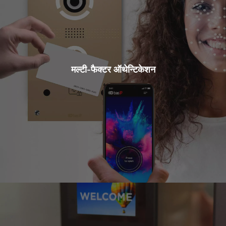
मल्टी-फैक्टर ऑथेन्टिकेशन