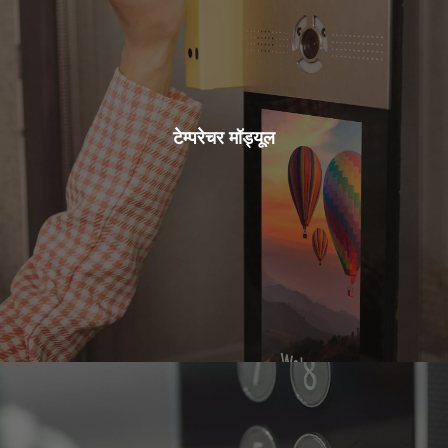
टेम्परेचर मॉड्यूल