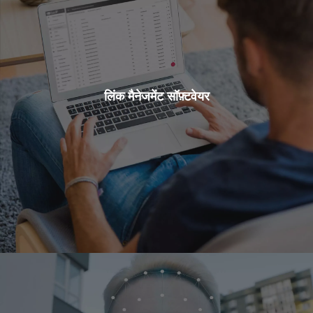
लिंक मैनेजमेंट सॉफ़्टवेयर