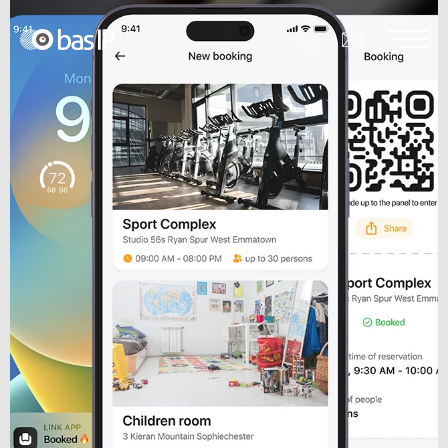
INTERCOM MIGRATION TO
LINK CLOUD
BAS-IP OBELISK
LINK
INTERCOM COLUMN
新しい！
アイコンが誕生しました。BAS-IPは新しい
より詳しい情報
インターホンIPデバイスを発表しました
もっと