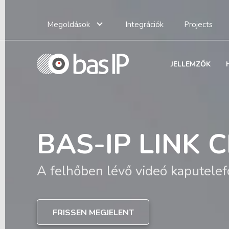
Megoldások
Integrációk
Projects
JELLEMZŐK
INTERCOM
BAS-IP LINK 
SZOLGÁLTAT
BAS-IP OBELI
MIGRATION TO
INTERCOM C
A felhőben lévő videó kaputelef
Foglaljon online néhány kattintá
Mit jelent ez Önnek?
Az ikon megszületett. A BAS-IP
FRISSEN MEGJELENT
TÖBB
egy új Intercom IP eszközt