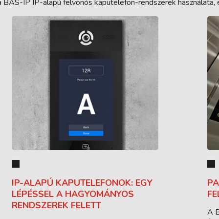
 a BAS-IP IP-alapú felvonós kaputelefon-rendszerek használata, 
IP-ALAPÚ KAPUTELEFONOK: EGY
PA
LÉPÉSSEL A HAGYOMÁNYOS
FE
RENDSZEREK FELETT
A B