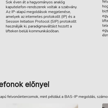
fel
Sok éven át a hagyományos analóg
hog
kaputelefon-rendszerek voltak a szabvány.
biz
Az IP-alapú megoldások megjelenése,
egy
amelyek az internetes protokollt (IP) és a
lif
Session Initiation Protocol (SIP) protokollt
tel
használják ki, paradigmaváltást hozott a
egy
lifteken belüli kommunikációban.
élm
efonok előnyei
pú felvonóintercomok, mint például a BAS-IP megoldás, számos 