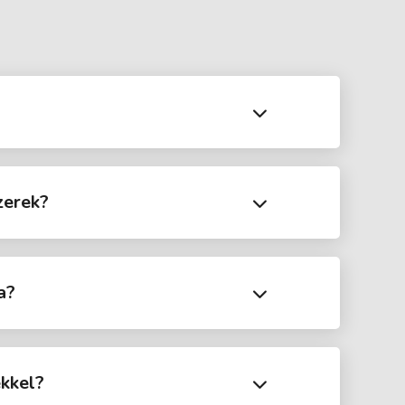
zerek?
a?
ekkel?