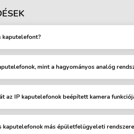
DÉSEK
es kaputelefont?
 kaputelefonok, mint a hagyományos analóg rends
gát az IP kaputelefonok beépített kamera funkciój
s kaputelefonok más épületfelügyeleti rendszer