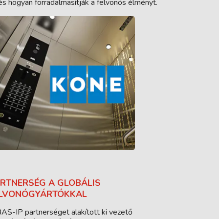
és hogyan forradalmasítják a felvonós élményt.
RTNERSÉG A GLOBÁLIS
LVONÓGYÁRTÓKKAL
AS-IP partnerséget alakított ki vezető