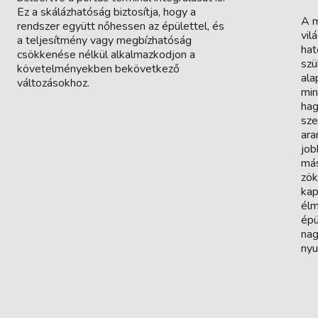
Ez a skálázhatóság biztosítja, hogy a
A m
rendszer együtt nőhessen az épülettel, és
vil
a teljesítmény vagy megbízhatóság
hat
csökkenése nélkül alkalmazkodjon a
szü
követelményekben bekövetkező
ala
változásokhoz.
min
hag
sze
ara
job
más
zök
kap
élm
épü
nag
nyu