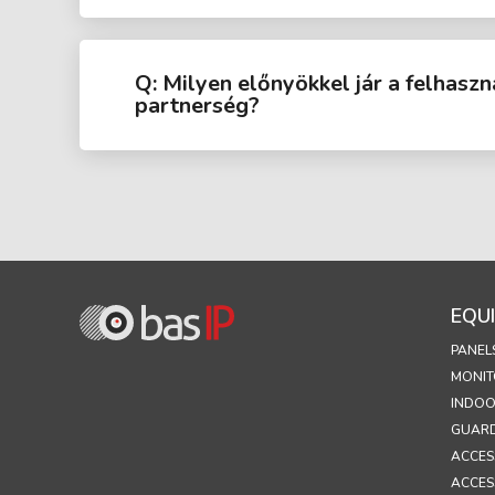
Q: Milyen előnyökkel jár a felhas
partnerség?
EQU
PANEL
MONIT
INDOO
GUARD
ACCES
ACCES