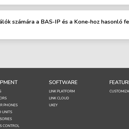
ználók számára a BAS-IP és a Kone-hoz hasonló f
IPMENT
SOFTWARE
FEATUR
S
LINK PLATFORM
CUSTOMIZA
ORS
LINK CLOUD
R PHONES
UKEY
 UNITS
SORIES
S CONTROL