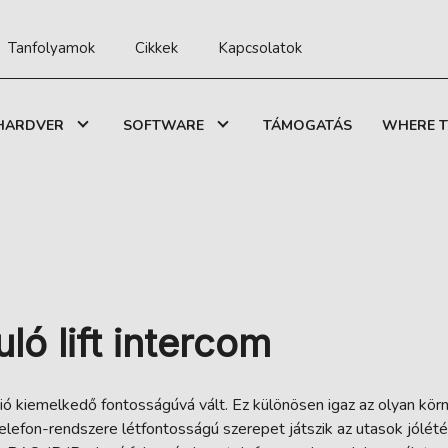
Tanfolyamok
Cikkek
Kapcsolatok
HARDVER
SOFTWARE
TÁMOGATÁS
WHERE T
ló lift intercom
ó kiemelkedő fontosságúvá vált. Ez különösen igaz az olyan kör
telefon-rendszere létfontosságú szerepet játszik az utasok jólét