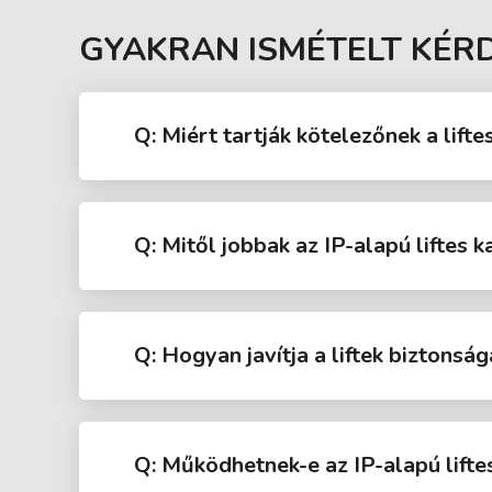
GYAKRAN ISMÉTELT KÉR
Q: Miért tartják kötelezőnek a lift
Q: Mitől jobbak az IP-alapú liftes
Q: Hogyan javítja a liftek biztonsá
Q: Működhetnek-e az IP-alapú lifte