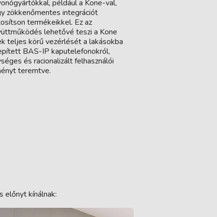
vonógyártókkal, például a Kone-val,
y zökkenőmentes integrációt
tosítson termékeikkel. Ez az
üttműködés lehetővé teszi a Kone
tek teljes körű vezérlését a lakásokba
epített BAS-IP kaputelefonokról,
séges és racionalizált felhasználói
ényt teremtve.
előnyt kínálnak: