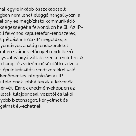
ai, egyre inkább összekapcsolt
ágban nem lehet eléggé hangsúlyozni a
ékony és megbízható kommunikáció
kségességét a felvonókon belül. Az IP-
pú felvonós kaputelefon-rendszerek,
t például a BAS-IP megoldás, a
yományos analóg rendszerekkel
mben számos előnnyel rendelkező
nyszabvánnyá váltak ezen a területen. A
b hang- és videóminőségtől kezdve a
 épületirányítási rendszerekkel való
kenőmentes integrációig az IP
utelefonok jobbá teszik a felvonók
ényét. Ennek eredményeképpen az
letek tulajdonosai, vezetői és lakói
yobb biztonságot, kényelmet és
galmat élvezhetnek.