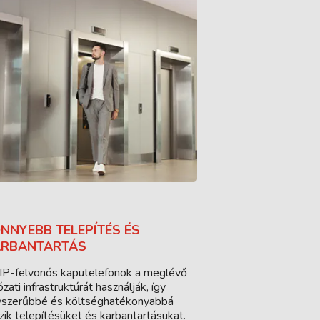
NNYEBB TELEPÍTÉS ÉS
ARBANTARTÁS
IP-felvonós kaputelefonok a meglévő
ózati infrastruktúrát használják, így
szerűbbé és költséghatékonyabbá
zik telepítésüket és karbantartásukat.