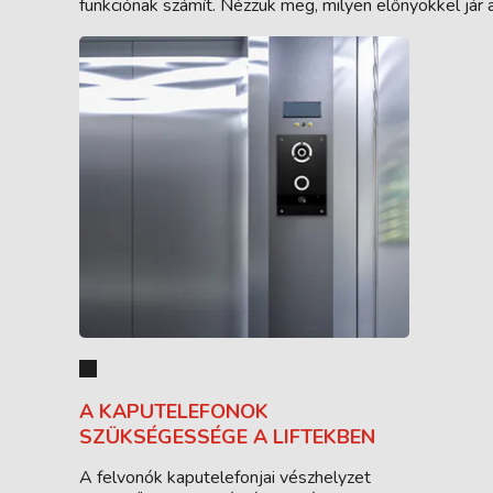
funkciónak számít. Nézzük meg, milyen előnyökkel jár
A KAPUTELEFONOK
SZÜKSÉGESSÉGE A LIFTEKBEN
A felvonók kaputelefonjai vészhelyzet