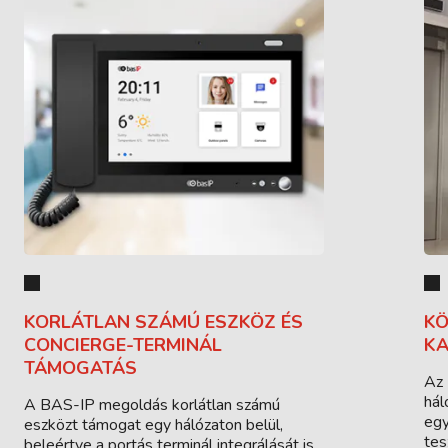
KORLÁTLAN SZÁMÚ ESZKÖZ ÉS
KÖ
CONCIERGE-TERMINÁL
K
TÁMOGATÁS
Az 
hál
A BAS-IP megoldás korlátlan számú
egy
eszközt támogat egy hálózaton belül,
tes
beleértve a portás terminál integrálását is.