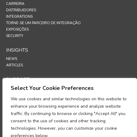
CARREIRA
DISTRIBUIDORES
INTEGRATIONS
TORNE-SE UM PARCEIRO DE INTEGRAÇÃO
EXPOSIÇÕES
SECURITY
INSIGHTS
NEWS
ARTICLES
SUPPORT
Select Your Cookie Preferences
TECHNICAL PORTAL
We use cookies and similar technologies on this website to
POLICIES
enhance your browsing experience and analyze website
POLÍTICA DE PRIVACIDADE
traffic. By continuing to browse or clicking "Accept All" you
POLÍTICA DE COOKIES
consent to the use of cookies and other tracking
MEMORANDO SOBRE A CONFORMIDADE NO TRATAMENTO DE
technologies. However, you can customize your cookie
DADOS PESSOAIS
ADENDA DE PROCESSAMENTO DE DADOS
preferences below.