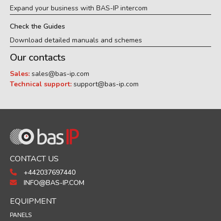
Expand your business with BAS-IP intercom
Check the Guides
Download detailed manuals and schemes
Our contacts
Sales:
sales@bas-ip.com
Technical support:
support@bas-ip.com
CONTACT US
+442037697440
INFO@BAS-IP.COM
EQUIPMENT
PANELS