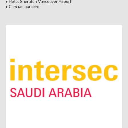
• Hotel Sheraton Vancouver Airport
• Com um parceiro