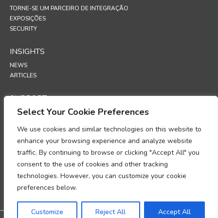
TORNE-SE UM PARCEIRO DE INTEGRAÇÃO
EXPOSIÇÕES
SECURITY
INSIGHTS
NEWS
ARTICLES
SUPPORT
Select Your Cookie Preferences
TECHNICAL PORTAL
We use cookies and similar technologies on this website to
POLICIES
enhance your browsing experience and analyze website
POLÍTICA DE PRIVACIDADE
traffic. By continuing to browse or clicking "Accept All" you
POLÍTICA DE COOKIES
consent to the use of cookies and other tracking
MEMORANDO SOBRE A CONFORMIDADE NO TRATAMENTO DE
technologies. However, you can customize your cookie
DADOS PESSOAIS
preferences below.
ADENDA DE PROCESSAMENTO DE DADOS
UP
Customize
Reject All
Accept All