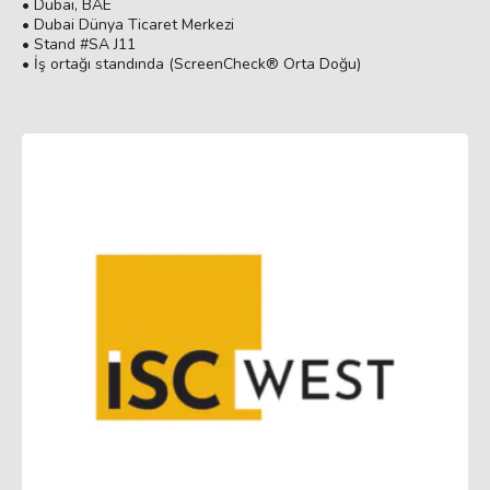
• Dubai, BAE
• Dubai Dünya Ticaret Merkezi
• Stand #SA J11
• İş ortağı standında (ScreenCheck® Orta Doğu)