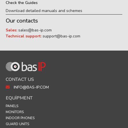
Check the Guides
Download detailed manuals and schemes
Our contacts
Sales:
sales@bas-ip.com
Technical support:
support@bas-ip.com
CONTACT US
INFO@BAS-IP.COM
EQUIPMENT
PANELS
MONITORS
INDOOR PHONES
GUARD UNITS