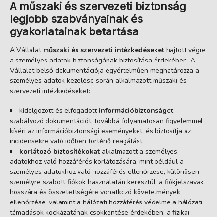
A műszaki és szervezeti biztonság
legjobb szabványainak és
gyakorlatainak betartása
A Vállalat
műszaki és szervezeti intézkedéseket
hajtott végre
a személyes adatok biztonságának biztosítása érdekében. A
Vállalat belső dokumentációja egyértelműen meghatározza a
személyes adatok kezelése során alkalmazott műszaki és
szervezeti intézkedéseket:
kidolgozott és elfogadott
információbiztonságot
szabályozó dokumentációt, továbbá folyamatosan figyelemmel
kíséri az információbiztonsági eseményeket, és biztosítja az
incidensekre való időben történő reagálást;
korlátozó biztosítékokat
alkalmazott a személyes
adatokhoz való hozzáférés korlátozására, mint például a
személyes adatokhoz való hozzáférés ellenőrzése, különösen
személyre szabott fiókok használatán keresztül, a fiókjelszavak
hosszára és összetettségére vonatkozó követelmények
ellenőrzése, valamint a hálózati hozzáférés védelme a hálózati
támadások kockázatának csökkentése érdekében; a fizikai