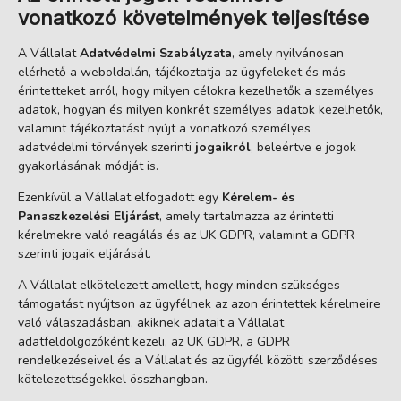
vonatkozó követelmények teljesítése
A Vállalat
Adatvédelmi Szabályzata
, amely nyilvánosan
elérhető a weboldalán, tájékoztatja az ügyfeleket és más
érintetteket arról, hogy milyen célokra kezelhetők a személyes
adatok, hogyan és milyen konkrét személyes adatok kezelhetők,
valamint tájékoztatást nyújt a vonatkozó személyes
adatvédelmi törvények szerinti
jogaikról
, beleértve e jogok
gyakorlásának módját is.
Ezenkívül a Vállalat elfogadott egy
Kérelem- és
Panaszkezelési Eljárást
, amely tartalmazza az érintetti
kérelmekre való reagálás és az UK GDPR, valamint a GDPR
szerinti jogaik eljárását.
A Vállalat elkötelezett amellett, hogy minden szükséges
támogatást nyújtson az ügyfélnek az azon érintettek kérelmeire
való válaszadásban, akiknek adatait a Vállalat
adatfeldolgozóként kezeli, az UK GDPR, a GDPR
rendelkezéseivel és a Vállalat és az ügyfél közötti szerződéses
kötelezettségekkel összhangban.