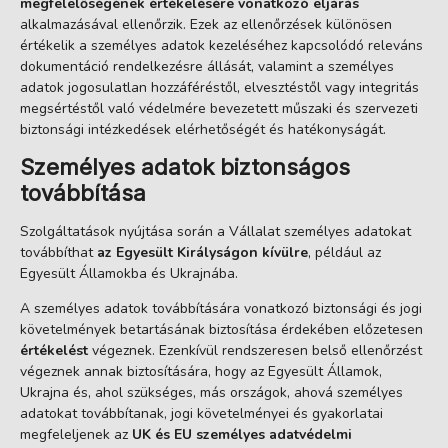
megfelelőségének értékelésére vonatkozó eljárás
alkalmazásával ellenőrzik. Ezek az ellenőrzések különösen
értékelik a személyes adatok kezeléséhez kapcsolódó releváns
dokumentáció rendelkezésre állását, valamint a személyes
adatok jogosulatlan hozzáféréstől, elvesztéstől vagy integritás
megsértéstől való védelmére bevezetett műszaki és szervezeti
biztonsági intézkedések elérhetőségét és hatékonyságát.
Személyes adatok biztonságos
továbbítása
Szolgáltatások nyújtása során a Vállalat személyes adatokat
továbbíthat
az Egyesült Királyságon kívülre
, például az
Egyesült Államokba és Ukrajnába.
A személyes adatok továbbítására vonatkozó biztonsági és jogi
követelmények betartásának biztosítása érdekében előzetesen
értékelést
végeznek. Ezenkívül rendszeresen belső ellenőrzést
végeznek annak biztosítására, hogy az Egyesült Államok,
Ukrajna és, ahol szükséges, más országok, ahová személyes
adatokat továbbítanak, jogi követelményei és gyakorlatai
megfeleljenek az
UK és EU személyes adatvédelmi