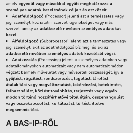
amely
egyedül vagy másokkal együtt meghatározza a
személyes adatok kezelésének céljait és eszközeit
.
Adatfeldolgozó
(Processor) jelenti azt a természetes vagy
jogi személyt, közhatalmi szervet, ügynökséget vagy más
szervet, amely
az adatkezelő nevében személyes adatokat
kezel
.
Alfeldolgozó
(Subprocessor) jelenti azt a természetes vagy
jogi személyt, akit az adatfeldolgozó bíz meg, és aki
az
adatkezelő nevében személyes adatok kezelését végzi
.
Adatkezelés
(Processing) jelenti a személyes adatokon vagy
adatállományokon automatizált vagy nem automatizált módon
végzett bármely műveletet vagy műveletek összességét, így a
gyűjtést, rögzítést, rendszerezést, tagolást, tárolást,
átalakítást vagy megváltoztatást, lekérdezést, betekintést,
felhaszn
álást, közlést továbbítás, terjesztés vagy egyéb
módon történő hozzáférhetővé tétel útján, összehangolást
vagy összekapcsolást, korlátozást, törlést, illetve
megsemmisítést
.
A BAS-IP-RŐL