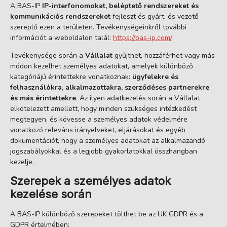
A BAS-IP
IP-interfonomokat, beléptető rendszereket és
kommunikációs rendszereket
fejleszt és gyárt, és vezető
szereplő ezen a területen. Tevékenységeinkről további
információt a weboldalon talál:
https://bas-ip.com/
.
Tevékenysége során a
Vállalat
gyűjthet, hozzáférhet vagy más
módon kezelhet személyes adatokat, amelyek különböző
kategóriájú érintettekre vonatkoznak:
ügyfelekre és
felhasználókra, alkalmazottakra, szerződéses partnerekre
és más érintettekre
. Az ilyen adatkezelés során a Vállalat
elkötelezett amellett, hogy minden szükséges intézkedést
megtegyen, és kövesse a személyes adatok védelmére
vonatkozó releváns irányelveket, eljárásokat és egyéb
dokumentációt, hogy a személyes adatokat az alkalmazandó
jogszabályokkal és a legjobb gyakorlatokkal összhangban
kezelje.
Szerepek a személyes adatok
kezelése során
A BAS-IP különböző szerepeket tölthet be az UK GDPR és a
GDPR értelmében: