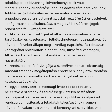
adatközpontok biztonsági követelményeknek való
megfelelésének ellenőrzése, ahol az adatok tárolásra kerülnek;
többtényezős hitelesítés és felhasználói hitelesítés az
engedélyezés során, valamint az
adat-hozzáférési engedélyek
konfigurálása és alkalmazása, a meglévő hozzáférési jogok
rendszeres felülvizsgálata stb.;
titkosítási technológiákat
alkalmaz a személyes adatok
tárolásakor és kezelésekor felhőtechnológiák használatával, és
követelményeket állapít meg kizárólag naprakész és robusztus
kriptográfiai protokollok, algoritmusok, titkosítási csomagok,
titkosítási kulcsok és kulcskezelési megközelítések
használatára;
rendszeresen felülvizsgálja a személyes adatok
biztonsági
másolatait
annak megállapítása érdekében, hogy azok tárolása
megfelel-e az üzemeltetési követelményeknek és a jogi
kötelezettségeknek;
egyéb
szervezeti biztonsági intézkedéseket
tesz,
beleértve a szerepek és felelősségek szétválasztásának
politikájának végrehajtását, a releváns politikák és eljárások
rendszeres frissítését, a feladatok teljesítésének nyomon
követését, valamint a vonatkozó kormányzati szervekkel való