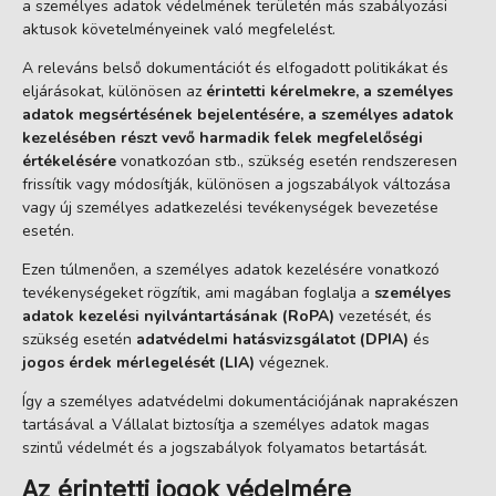
a személyes adatok védelmének területén más szabályozási
aktusok követelményeinek való megfelelést.
A releváns belső dokumentációt és elfogadott politikákat és
eljárásokat, különösen az
érintetti kérelmekre, a személyes
adatok megsértésének bejelentésére, a személyes adatok
kezelésében részt vevő harmadik felek megfelelőségi
értékelésére
vonatkozóan stb., szükség esetén rendszeresen
frissítik vagy módosítják, különösen a jogszabályok változása
vagy új személyes adatkezelési tevékenységek bevezetése
esetén.
Ezen túlmenően, a személyes adatok kezelésére vonatkozó
tevékenységeket rögzítik, ami magában foglalja a
személyes
adatok kezelési nyilvántartásának (RoPA)
vezetését, és
szükség esetén
adatvédelmi hatásvizsgálatot (DPIA)
és
jogos érdek mérlegelését (LIA)
végeznek.
Így a személyes adatvédelmi dokumentációjának naprakészen
tartásával a Vállalat biztosítja a személyes adatok magas
szintű védelmét és a jogszabályok folyamatos betartását.
Az érintetti jogok védelmére