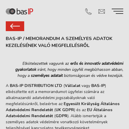
BAS-IP
/
MEMORANDUM A SZEMÉLYES ADATOK
KEZELÉSÉNEK VALÓ MEGFELELÉSRŐL
Elkötelezettek vagyunk az
erős és innovatív adatvédelmi
gyakorlatok
iránt, hogy minden ügyfél megbízhasson abban,
hogy a
személyes adatait
biztonságosan és védve kezeljük.
A
BAS-IP DISTRIBUTION LTD
(
Vállalat
vagy
BAS-IP
)
elkészítette ezt a memorandumot ügyfelei számára az
alkalmazandó adatvédelmi jogszabályoknak való
megfelelésünkről, beleértve az
Egyesült Királyság Általános
Adatvédelmi Rendeletét
(
UK GDPR
) és az
EU Általános
Adatvédelmi Rendeletét
(
GDPR
). Alább ismertetjük a
személyes adatok védelmére vonatkozó követelmények
teljesítésével kapcsolatos tevékenységeinket.