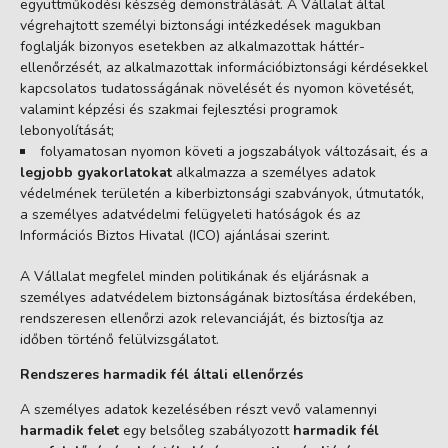
együttműködési készség demonstrálását. A Vállalat által
végrehajtott személyi biztonsági intézkedések magukban
foglalják bizonyos esetekben az alkalmazottak háttér-
ellenőrzését, az alkalmazottak információbiztonsági kérdésekkel
kapcsolatos tudatosságának növelését és nyomon követését,
valamint képzési és szakmai fejlesztési programok
lebonyolítását;
folyamatosan nyomon követi a jogszabályok változásait, és a
legjobb gyakorlatokat
alkalmazza a személyes adatok
védelmének területén a kiberbiztonsági szabványok, útmutatók,
a személyes adatvédelmi felügyeleti hatóságok és az
Információs Biztos Hivatal (ICO) ajánlásai szerint.
A Vállalat megfelel minden politikának és eljárásnak a
személyes adatvédelem biztonságának biztosítása érdekében,
rendszeresen ellenőrzi azok relevanciáját, és biztosítja az
időben történő felülvizsgálatot.
Rendszeres harmadik fél általi ellenőrzés
A személyes adatok kezelésében részt vevő valamennyi
harmadik felet
egy belsőleg szabályozott
harmadik fél