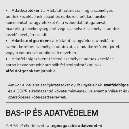
Adatkezelőként
a Vállalat határozza meg a személyes
adatok kezelésének céljait és eszközeit, például amikor
kommunikál az ügyfelekkel és a weboldal látogatóival,
marketing tevékenységeket végez, amelyek személyes adatok
kezelésével járnak, stb.
Adatfeldolgozóként
a Vállalat az ügyfelünk utasításai
szerint kezelhet személyes adatokat, aki adatkezelőként jár el,
vagy a vonatkozó adatkezelő nevében.
Adatfeldolgozóként történő személyes adatok kezelése
során bevonhatunk harmadik fél szolgáltatókat, akik
alfeldolgozóként
járnak el.
Amikor a Vállalat szolgáltatásokat nyújt ügyfeleinek,
adatfeldolgoz
és a GDPR alkalmazandó követelményeinek, valamint a Vállalat és 
szerződéses kötelezettségeknek.
BAS-IP ÉS ADATVÉDELEM
A BAS-IP elkötelezett a
legmagasabb adatvédelmi