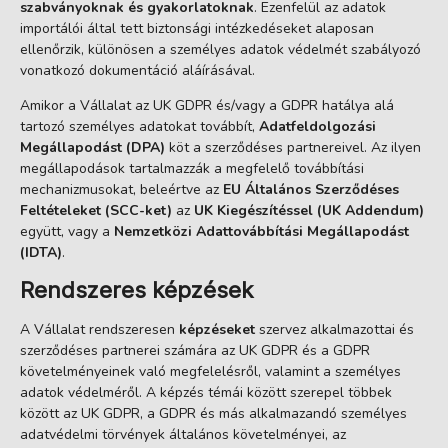
szabványoknak és gyakorlatoknak
. Ezenfelül az adatok
importálói által tett biztonsági intézkedéseket alaposan
ellenőrzik, különösen a személyes adatok védelmét szabályozó
vonatkozó dokumentáció aláírásával.
Amikor a Vállalat az UK GDPR és/vagy a GDPR hatálya alá
tartozó személyes adatokat továbbít,
Adatfeldolgozási
Megállapodást (DPA)
köt a szerződéses partnereivel. Az ilyen
megállapodások tartalmazzák a megfelelő továbbítási
mechanizmusokat, beleértve az
EU Általános Szerződéses
Feltételeket (SCC-ket)
az
UK Kiegészítéssel (UK Addendum)
együtt, vagy a
Nemzetközi Adattovábbítási Megállapodást
(IDTA)
.
Rendszeres képzések
A Vállalat rendszeresen
képzéseket
szervez alkalmazottai és
szerződéses partnerei számára az UK GDPR és a GDPR
követelményeinek való megfelelésről, valamint a személyes
adatok védelméről. A képzés témái között szerepel többek
között az UK GDPR, a GDPR és más alkalmazandó személyes
adatvédelmi törvények általános követelményei, az