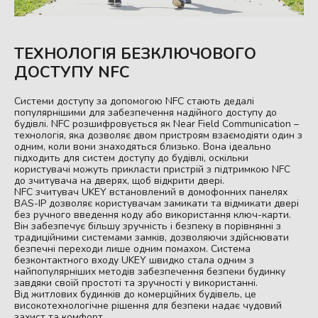
ТЕХНОЛОГІЯ БЕЗКЛЮЧОВОГО
ДОСТУПУ NFC
Системи доступу за допомогою NFC стають дедалі
популярнішими для забезпечення надійного доступу до
будівлі. NFC розшифровується як Near Field Communication –
технологія, яка дозволяє двом пристроям взаємодіяти один з
одним, коли вони знаходяться близько. Вона ідеально
підходить для систем доступу до будівлі, оскільки
користувачі можуть прикласти пристрій з підтримкою NFC
до зчитувача на дверях, щоб відкрити двері.
NFC зчитувач UKEY встановлений в домофонних панелях
BAS-IP дозволяє користувачам замикати та відмикати двері
без ручного введення коду або використання ключ-карти.
Він забезпечує більшу зручність і безпеку в порівнянні з
традиційними системами замків, дозволяючи здійснювати
безпечні переходи лише одним помахом. Система
безконтактного входу UKEY швидко стала одним з
найпопулярніших методів забезпечення безпеки будинку
завдяки своїй простоті та зручності у використанні.
Від житлових будинків до комерційних будівель, це
високотехнологічне рішення для безпеки надає чудовий
захист та комфорт.