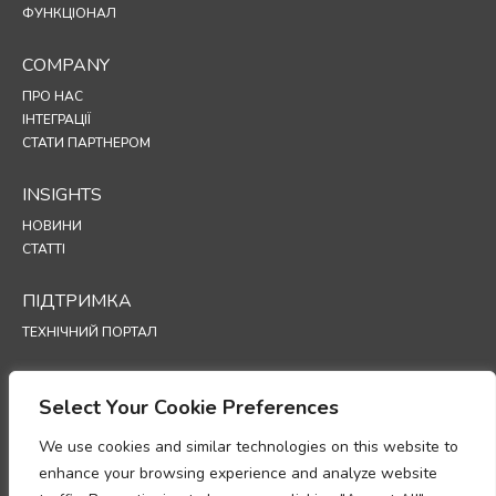
ФУНКЦІОНАЛ
COMPANY
ПРО НАС
ІНТЕГРАЦІЇ
СТАТИ ПАРТНЕРОМ
INSIGHTS
НОВИНИ
СТАТТІ
ПІДТРИМКА
ТЕХНІЧНИЙ ПОРТАЛ
POLICIES
Select Your Cookie Preferences
ПОЛІТИКА КОНФІДЕНЦІЙНОСТІ
ПОЛІТИКА ВИКОРИСТАННЯ ФАЙЛІВ COOKIE
We use cookies and similar technologies on this website to
МЕМОРАНДУМ ПРО ВІДПОВІДНІСТЬ ВИМОГАМ ЩОДО ОБРОБКИ
enhance your browsing experience and analyze website
ПЕРСОНАЛЬНИХ ДАНИХ