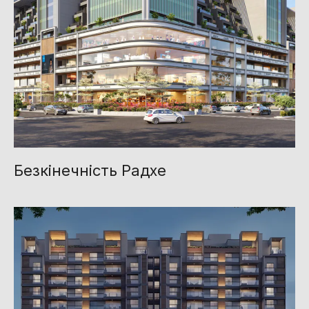
Безкінечність Радхе