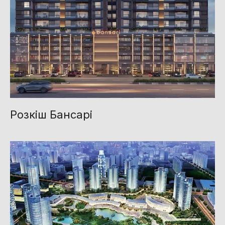
Розкіш Бансарі