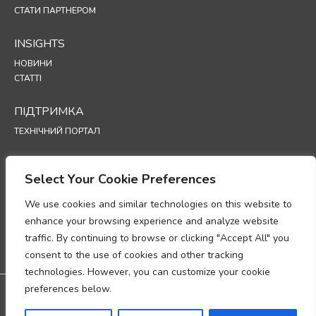
СТАТИ ПАРТНЕРОМ
INSIGHTS
НОВИНИ
СТАТТІ
ПІДТРИМКА
ТЕХНІЧНИЙ ПОРТАЛ
POLICIES
Select Your Cookie Preferences
ПОЛІТИКА КОНФІДЕНЦІЙНОСТІ
ПОЛІТИКА ВИКОРИСТАННЯ ФАЙЛІВ COOKIE
We use cookies and similar technologies on this website to
МЕМОРАНДУМ ПРО ВІДПОВІДНІСТЬ ВИМОГАМ ЩОДО ОБРОБКИ
enhance your browsing experience and analyze website
ПЕРСОНАЛЬНИХ ДАНИХ
traffic. By continuing to browse or clicking "Accept All" you
ДОДАТОК ЩОДО ОБРОБКИ ДАНИХ
consent to the use of cookies and other tracking
UP
technologies. However, you can customize your cookie
preferences below.
Дистриб'ютор в Україні - SEC Group:
м. Київ, проспект Бажана, 30