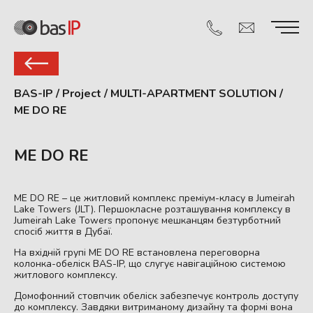
BAS-IP
/
Project
/
MULTI-APARTMENT SOLUTION
/
ME DO RE
ME DO RE
ME DO RE – це житловий комплекс преміум-класу в Jumeirah
Lake Towers (JLT). Першокласне розташування комплексу в
Jumeirah Lake Towers пропонує мешканцям безтурботний
спосіб життя в Дубаї.
На вхідній групі ME DO RE встановлена переговорна
колонка-обеліск BAS-IP, що слугує навігаційною системою
житлового комплексу.
Домофонний стовпчик обеліск забезпечує контроль доступу
до комплексу. Завдяки витриманому дизайну та формі вона