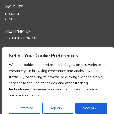
INSIGHTS
НОВИНИ
СТАТТІ
ПІДТРИМКА
ТЕХНІЧНИЙ ПОРТАЛ
POLICIES
Select Your Cookie Preferences
ПОЛІТИКА КОНФІДЕНЦІЙНОСТІ
ПОЛІТИКА ВИКОРИСТАННЯ ФАЙЛІВ COOKIE
We use cookies and similar technologies on this website to
МЕМОРАНДУМ ПРО ВІДПОВІДНІСТЬ ВИМОГАМ ЩОДО ОБРОБКИ
enhance your browsing experience and analyze website
ПЕРСОНАЛЬНИХ ДАНИХ
traffic. By continuing to browse or clicking "Accept All" you
ДОДАТОК ЩОДО ОБРОБКИ ДАНИХ
consent to the use of cookies and other tracking
UP
technologies. However, you can customize your cookie
preferences below.
Дистриб'ютор в Україні - SEC Group:
м. Київ, проспект Бажана, 30
Гарантія: 3 роки гарантії
Customize
Reject All
Accept All
@2026 Всі права захищено