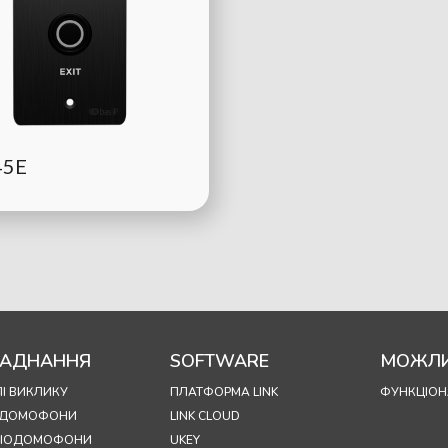
45E
АДНАННЯ
SOFTWARE
МОЖЛИ
І ВИКЛИКУ
ПЛАТФОРМА LINK
ФУНКЦІОН
ОДОМОФОНИ
LINK CLOUD
УДІОДОМОФОНИ
UKEY