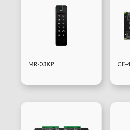
MR-03KP
CE-