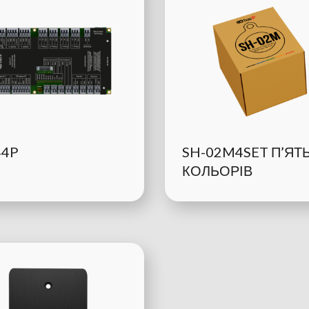
44P
SH-02M4SET П’ЯТ
КОЛЬОРІВ