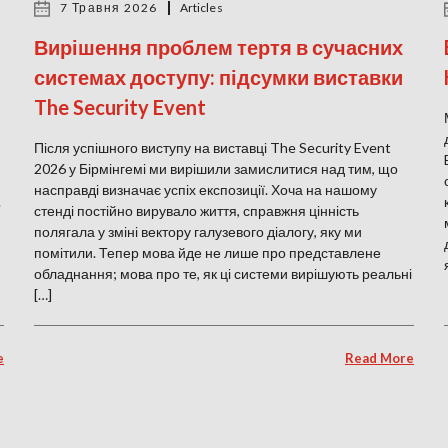
7 Травня 2026
Articles
Вирішення проблем тертя в сучасних
системах доступу: підсумки виставки
The Security Event
Після успішного виступу на виставці The Security Event
2026 у Бірмінгемі ми вирішили замислитися над тим, що
насправді визначає успіх експозиції. Хоча на нашому
.
стенді постійно вирувало життя, справжня цінність
полягала у зміні вектору галузевого діалогу, яку ми
помітили. Тепер мова йде не лише про представлене
обладнання; мова про те, як ці системи вирішують реальні
[…]
e
Read More