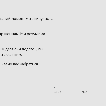
 даний момент ми зіткнулися з
вирішенням. Ми розуміємо,
. Видаляючи додаток, ви
ти складним.
икаємо вас набратися
BACK
NEXT