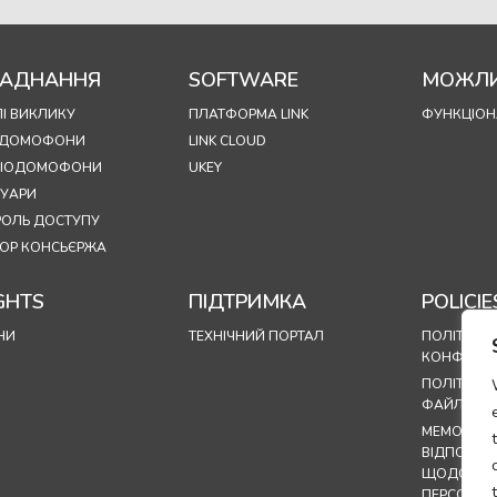
АДНАННЯ
SOFTWARE
МОЖЛИ
І ВИКЛИКУ
ПЛАТФОРМА LINK
ФУНКЦІОН
ОДОМОФОНИ
LINK CLOUD
УДІОДОМОФОНИ
UKEY
СУАРИ
РОЛЬ ДОСТУПУ
ОР КОНСЬЄРЖА
GHTS
ПІДТРИМКА
POLICIE
НИ
ТЕХНІЧНИЙ ПОРТАЛ
ПОЛІТИКА
КОНФІДЕН
ПОЛІТИКА
ФАЙЛІВ CO
МЕМОРАНД
ВІДПОВІД
ЩОДО ОБ
ПЕРСОНАЛ