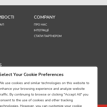
ВОСТІ
COMPANY
АЛ
ПРО НАС
ІНТЕГРАЦІЇ
СТАТИ ПАРТНЕРОМ
S
Select Your Cookie Preferences
ЦІЙНОСТІ
 ВИКОРИСТАННЯ
We use cookies and similar technologies on this website to
OKIE
enhance your browsing experience and analyze website
УМ ПРО
traffic. By continuing to browse or clicking "Accept All" you
НІСТЬ ВИМОГАМ
consent to the use of cookies and other tracking
РОБКИ
technologies. However, you can customize your cookie
ЬНИХ ДАНИХ