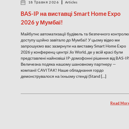
18 Травня 2026
Articles
BAS-IP на виставці Smart Home Expo
2026 у Мумбаї!
Майбутнє автоматизації будівель та безпечного контролю
доступу щойно завітало до Мумбаї! У цьому відео ми
запрошуємо вас зазирнути на виставку Smart Home Expo
2026 у конференц-центрі Jio World, де у всій красі були
представлені найновіші IP-домофонні рішення від BAS-IP
Величезна подяка нашому шановному партнеру —
компанії CAVITAK! Наше обладнання гордо
демонструвалося на їхньому стенді (Stand […]
Read Mor