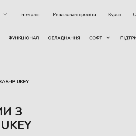
Інтеграції
Реалізовані проєкти
Курси
С
ФУНКЦІОНАЛ
ОБЛАДНАННЯ
СОФТ
ПІДТР
 BAS-IP UKEY
МИ З
 UKEY