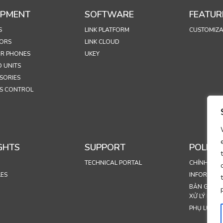
IPMENT
SOFTWARE
FEATUR
S
LINK PLATFORM
CUSTOMIZA
ORS
LINK CLOUD
R PHONES
UKEY
 UNITS
SORIES
S CONTROL
GHTS
SUPPORT
POLICIE
TECHNICAL PORTAL
CHÍNH SÁC
LES
INFORMASJ
BẢN GHI N
XỬ LÝ DỮ L
PHỤ LỤC XỬ