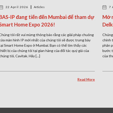
22 April 2026
Articles
7 
BAS-IP đang tiến đến Mumbai để tham dự
Mở r
Smart Home Expo 2026!
Delk
Chúng tôi rất vui mừng thông báo rằng các giải pháp chuông
Chúng 
cửa màn hình IP mới nhất của chúng tôi sẽ được trưng bày
chính 
tại Smart Home Expo ở Mumbai. Bạn có thể tìm thấy các
phân p
thiết bị của chúng tôi tại gian hàng của đối tác quý giá của
bước t
chúng tôi, Cavitak. Hãy […]
của th
Read More