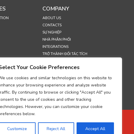
ES
COMPANY
TION
ABOUT US
CONTACTS
SỰ NGHIỆP
NHÀ PHÂN PHỐI
INTEGRATIONS
TRỞ THÀNH ĐỐI TÁC TÍCH
HỢP
Select Your Cookie Preferences
TRIỂN LÃM
SECURITY
We use cookies and similar technologies on this website to
enhance your browsing experience and analyze website
S
traffic. By continuing to browse or clicking "Accept All" you
H BẢO MẬT
consent to the use of cookies and other tracking
ONSKAPSLER
technologies. However, you can customize your cookie
HỚ VỀ TUÂN THỦ
preferences below.
IỆU CÁ NHÂN
 LÝ DỮ LIỆU
Customize
Reject All
Accept All
UP