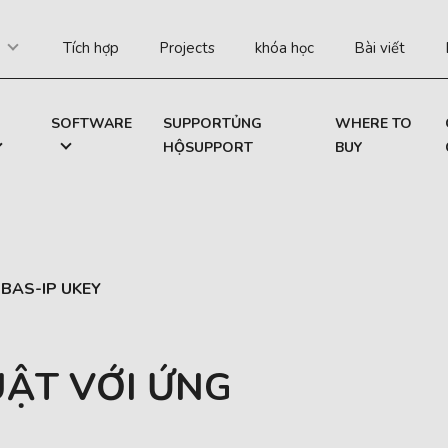
Tích hợp
Projects
khóa học
Bài viết
SOFTWARE
SUPPORTỦNG
WHERE TO
HỘSUPPORT
BUY
g BAS-IP UKEY
UẬT VỚI ỨNG