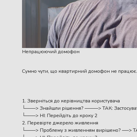
Непрацюючий домофон
Сумно чути, що квартирний домофон не працює. 
Зверніться до керівництва користувача
└───> Знайшли рішення? ────> ТАК: Застосува
└───> НІ: Перейдіть до кроку 2
Перевірте джерело живлення
└───> Проблему з живленням вирішено? ──> ТА