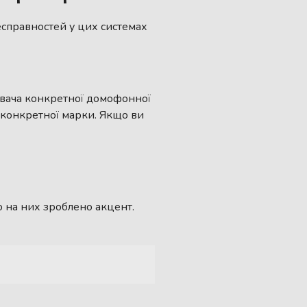
несправностей у цих системах
увача конкретної домофонної
я конкретної марки. Якщо ви
о на них зроблено акцент.