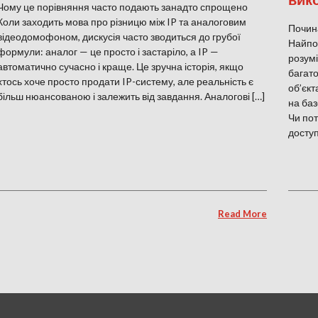
Чому це порівняння часто подають занадто спрощено
Коли заходить мова про різницю між IP та аналоговим
Почина
відеодомофоном, дискусія часто зводиться до грубої
Найпош
формули: аналог — це просто і застаріло, а IP —
розумі
автоматично сучасно і краще. Це зручна історія, якщо
багато
хтось хоче просто продати IP-систему, але реальність є
об’єкт
більш нюансованою і залежить від завдання. Аналогові […]
на баз
Чи пот
доступ
Read More