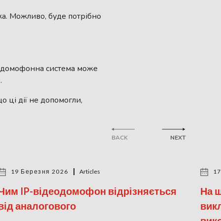
ика. Можливо, буде потрібно
а домофонна система може
.
 ці дії не допомогли,
BACK
NEXT
19 Березня 2026
Articles
17
Чим IP-відеодомофон відрізняється
На щ
від аналогового
вик
вик