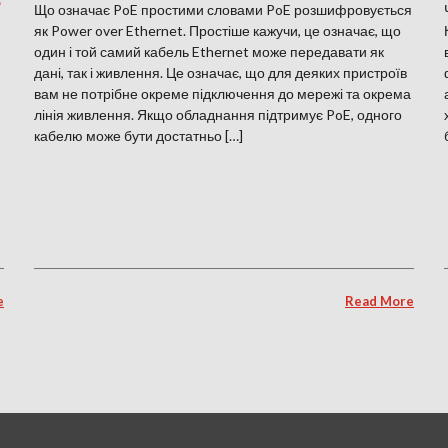
Що означає PoE простими словами PoE розшифровується
як Power over Ethernet. Простіше кажучи, це означає, що
один і той самий кабель Ethernet може передавати як
дані, так і живлення. Це означає, що для деяких пристроїв
вам не потрібне окреме підключення до мережі та окрема
лінія живлення. Якщо обладнання підтримує PoE, одного
кабелю може бути достатньо […]
e
Read More