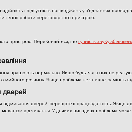
надійність і відсутність пошкоджень у з’єднаннях проводів
инення роботи переговорного пристрою.
ного пристрою. Переконайтеся, що
гучність звуку збільшен
равління
ання працюють нормально. Якщо будь-які з них не реагуют
го мийного розчину. Якщо проблема не зникне, замініть від
я дверей
відмикання дверей, перевірте її працездатність. Якщо дв
ам механізм відмикання. У деяких випадках проблема може