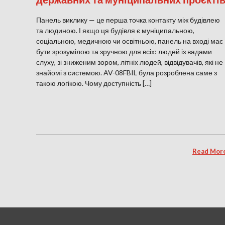
Панель виклику — це перша точка контакту між будівлею
та людиною. І якщо ця будівля є муніципальною,
соціальною, медичною чи освітньою, панель на вході має
бути зрозумілою та зручною для всіх: людей із вадами
слуху, зі зниженим зором, літніх людей, відвідувачів, які не
знайомі з системою. AV-08FBIL була розроблена саме з
такою логікою. Чому доступність […]
Read Mor