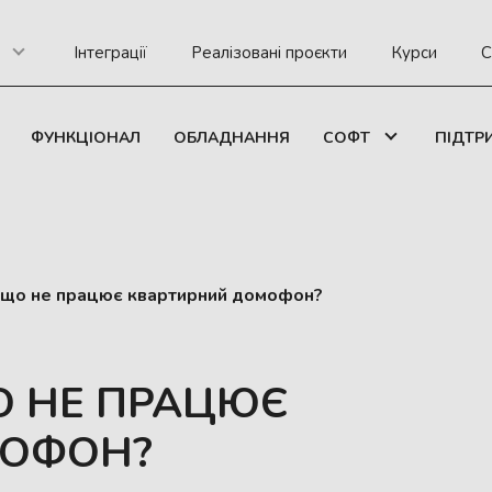
Інтеграції
Реалізовані проєкти
Курси
С
ФУНКЦІОНАЛ
ОБЛАДНАННЯ
СОФТ
ПІДТР
кщо не працює квартирний домофон?
О НЕ ПРАЦЮЄ
МОФОН?