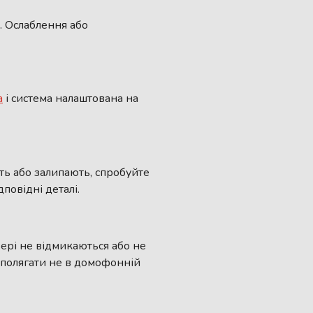
. Ослаблення або
а
і система налаштована на
ь або залипають, спробуйте
повідні деталі.
ері не відмикаються або не
 полягати не в домофонній