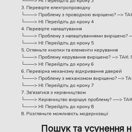
└───> НІ: Перейдіть до кроку 3
Перевірте електропроводку
└───> Проблему з проводкою вирішено? ─> ТАК
└───> НІ: Перейдіть до кроку 4
Перевірте налаштування
└───> Проблему з налаштуваннями вирішено? ─
└───> НІ: Перейдіть до кроку 5
Огляньте кнопки та елементи керування
└───> Проблему керування вирішено? ─> ТАК: 
└───> НІ: Перейдіть до кроку 6
Перевірка механізму відкривання дверей
└───> Проблему з механізмом вирішено? ─> ТА
└───> НІ: Перейдіть до кроку 7
Зв’язатися з керівництвом
└───> Керівництво вирішує проблему? ──> ТАК:
└───> НІ: Перейдіть до кроку 8
Розгляньте можливість модернізації
Пошук та усунення 