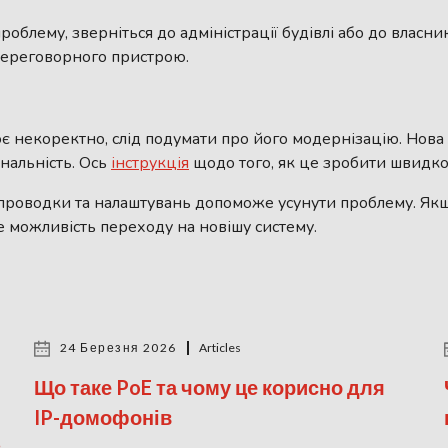
роблему, зверніться до адміністрації будівлі або до власн
 переговорного пристрою.
є некоректно, слід подумати про його модернізацію. Нов
нальність. Ось
інструкція
щодо того, як це зробити швидко
проводки та налаштувань допоможе усунути проблему. Якщо
те можливість переходу на новішу систему.
24 Березня 2026
Articles
Що таке PoE та чому це корисно для
IP-домофонів
в