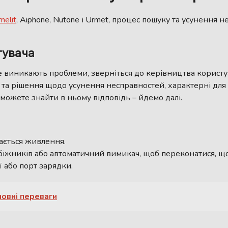
melit
, Aiphone, Nutone і Urmet, процес пошуку та усунення 
тувача
ще виникають проблеми, зверніться до керівництва корист
ди та рішення щодо усунення несправностей, характерні дл
можете знайти в ньому відповідь – йдемо далі.
ається живлення.
біжників або автоматичний вимикач, щоб переконатися, щ
 або порт зарядки.
овні переваги