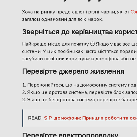
Хоча на ринку представлені різні марки, як-от
Co
загалом однаковий для всіх марок.
Зверніться до керівництва корис
Найкраще місце для початку 🙂 Якщо у вас все 
системи. У цих посібниках часто містяться пора
загубили посібник користувача домофона або не 
Перевірте джерело живлення
Переконайтеся, що на домофонну систему под
Якщо це дротова система, перевірте блок запо
Якщо це бездротова система, перевірте батареї
READ
SIP-домофони: Принцип роботи та осн
Перевірте електропроводку