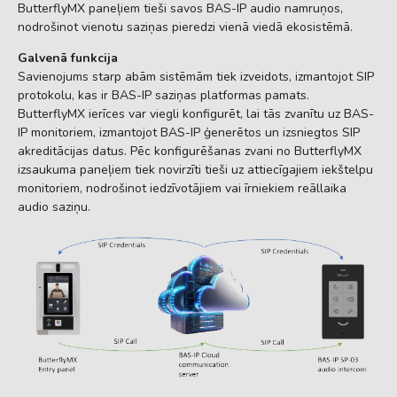
ButterflyMX paneļiem tieši savos BAS-IP audio namruņos,
nodrošinot vienotu saziņas pieredzi vienā viedā ekosistēmā.
Galvenā funkcija
Savienojums starp abām sistēmām tiek izveidots, izmantojot SIP
protokolu, kas ir BAS-IP saziņas platformas pamats.
ButterflyMX ierīces var viegli konfigurēt, lai tās zvanītu uz BAS-
IP monitoriem, izmantojot BAS-IP ģenerētos un izsniegtos SIP
akreditācijas datus. Pēc konfigurēšanas zvani no ButterflyMX
izsaukuma paneļiem tiek novirzīti tieši uz attiecīgajiem iekštelpu
monitoriem, nodrošinot iedzīvotājiem vai īrniekiem reāllaika
audio saziņu.