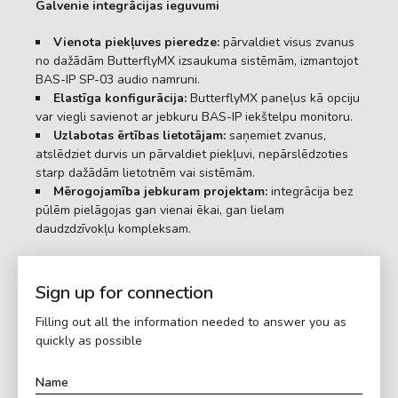
Galvenie integrācijas ieguvumi
Vienota piekļuves pieredze:
pārvaldiet visus zvanus
no dažādām ButterflyMX izsaukuma sistēmām, izmantojot
BAS-IP SP-03 audio namruni.
Elastīga konfigurācija:
ButterflyMX paneļus kā opciju
var viegli savienot ar jebkuru BAS-IP iekštelpu monitoru.
Uzlabotas ērtības lietotājam:
saņemiet zvanus,
atslēdziet durvis un pārvaldiet piekļuvi, nepārslēdzoties
starp dažādām lietotnēm vai sistēmām.
Mērogojamība jebkuram projektam:
integrācija bez
pūlēm pielāgojas gan vienai ēkai, gan lielam
daudzdzīvokļu kompleksam.
Sign up for connection
Filling out all the information needed to answer you as
quickly as possible