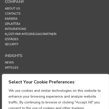
COMPANY
ABOUT US
CONTACTS
KARJERA
IZPLATĪTĀJI
INTEGRATIONS
KĻŪSTI PAR INTEGRĀCIJAS PARTNERI
IZSTĀDES
SECURITY
INSIGHTS
NEWS
ARTICLES
SUPPORT
Select Your Cookie Preferences
TECHNICAL PORTAL
We use cookies and similar technologies on this website to
enhance your browsing experience and analyze website
POLICIES
traffic. By continuing to browse or clicking "Accept All" you
PRIVĀTUMA POLITIKA
consent to the use of cookies and other tracking