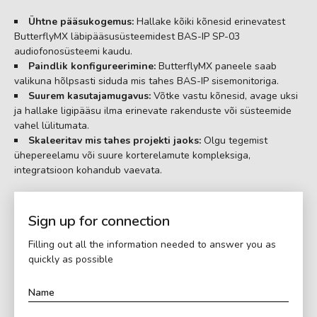
Ühtne pääsukogemus:
Hallake kõiki kõnesid erinevatest
ButterflyMX läbipääsusüsteemidest BAS-IP SP-03
audiofonosüsteemi kaudu.
Paindlik konfigureerimine:
ButterflyMX paneele saab
valikuna hõlpsasti siduda mis tahes BAS-IP sisemonitoriga.
Suurem kasutajamugavus:
Võtke vastu kõnesid, avage uksi
ja hallake ligipääsu ilma erinevate rakenduste või süsteemide
vahel lülitumata.
Skaleeritav mis tahes projekti jaoks:
Olgu tegemist
ühepereelamu või suure korterelamute kompleksiga,
integratsioon kohandub vaevata.
Sign up for connection
Filling out all the information needed to answer you as
quickly as possible