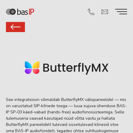
See integratsioon võimaldab ButterflyMX välispaneelidel — mis
on varustatud SIP-kõnede toega — luua sujuva ühenduse BAS-
IP SP-03 käed-vabad (hands-free) audiofonosüsteemiga. Selle
tulemusena saavad kasutajad nüüd võtta vastu ja hallata
ButterflyMX paneelidelt tulevaid sissetulevaid kõnesid otse
oma BAS-IP audiofonidelt, tagades ühtse suhtluskogemuse