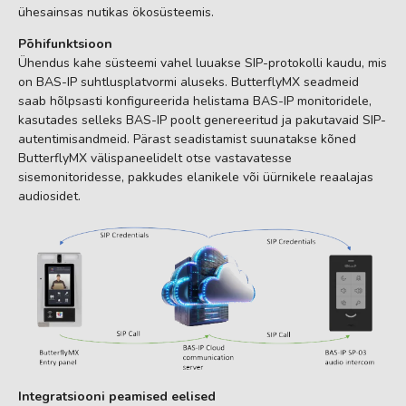
ühesainsas nutikas ökosüsteemis.
Põhifunktsioon
Ühendus kahe süsteemi vahel luuakse SIP-protokolli kaudu, mis
on BAS-IP suhtlusplatvormi aluseks. ButterflyMX seadmeid
saab hõlpsasti konfigureerida helistama BAS-IP monitoridele,
kasutades selleks BAS-IP poolt genereeritud ja pakutavaid SIP-
autentimisandmeid. Pärast seadistamist suunatakse kõned
ButterflyMX välispaneelidelt otse vastavatesse
sisemonitoridesse, pakkudes elanikele või üürnikele reaalajas
audiosidet.
Integratsiooni peamised eelised