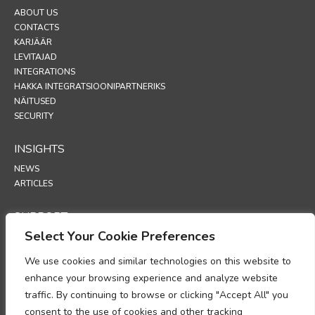
ABOUT US
CONTACTS
KARJÄÄR
LEVITAJAD
INTEGRATIONS
HAKKA INTEGRATSIOONIPARTNERIKS
NÄITUSED
SECURITY
INSIGHTS
NEWS
ARTICLES
SUPPORT
Select Your Cookie Preferences
TECHNICAL PORTAL
We use cookies and similar technologies on this website to
POLICIES
enhance your browsing experience and analyze website
PRIVAATSUSPOLIITIKA
traffic. By continuing to browse or clicking "Accept All" you
KÜPSISTE POLIITIKA
consent to the use of cookies and other tracking