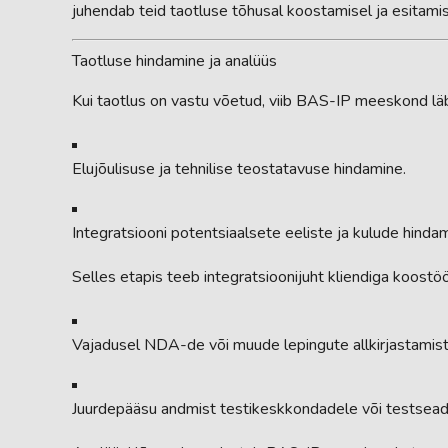
juhendab teid taotluse tõhusal koostamisel ja esitamis
Taotluse hindamine ja analüüs
Kui taotlus on vastu võetud, viib BAS-IP meeskond läb
Elujõulisuse ja tehnilise teostatavuse hindamine.
Integratsiooni potentsiaalsete eeliste ja kulude hindam
Selles etapis teeb integratsioonijuht kliendiga koostö
Vajadusel NDA-de või muude lepingute allkirjastamist
Juurdepääsu andmist testikeskkondadele või testsead