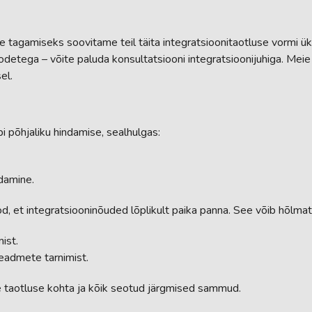
se tagamiseks soovitame teil täita integratsioonitaotluse vormi üksi
tega – võite paluda konsultatsiooni integratsioonijuhiga. Meie sp
el.
i põhjaliku hindamise, sealhulgas:
ndamine.
öd, et integratsiooninõuded lõplikult paika panna. See võib hõlmat
ist.
eadmete tarnimist.
taotluse kohta ja kõik seotud järgmised sammud.