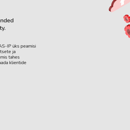
panded
ty.
BAS-IP üks peamisi
tsete ja
 mis tahes
ada klientide