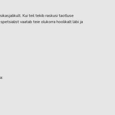
kasjalikult. Kui teil tekib raskusi taotluse
etsialist vaatab teie olukorra hoolikalt läbi ja
a: