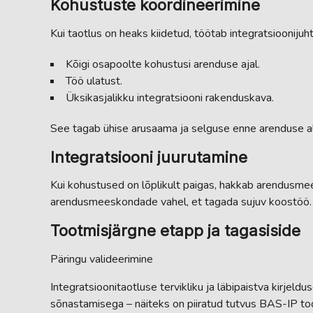
Kohustuste koordineerimine
Kui taotlus on heaks kiidetud, töötab integratsioonijuh
Kõigi osapoolte kohustusi arenduse ajal.
Töö ulatust.
Üksikasjalikku integratsiooni rakenduskava.
See tagab ühise arusaama ja selguse enne arenduse a
Integratsiooni juurutamine
Kui kohustused on lõplikult paigas, hakkab arendusme
arendusmeeskondade vahel, et tagada sujuv koostöö.
Tootmisjärgne etapp ja tagasiside
Päringu valideerimine
Integratsioonitaotluse tervikliku ja läbipaistva kirjeldu
sõnastamisega – näiteks on piiratud tutvus BAS-IP toode