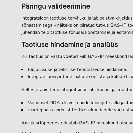
Päringu valideerimine
Integratsioonitaotluse tervikliku ja läbipaistva kirjeldu
sõnastamisega – näiteks on piiratud tutvus BAS-IP toode
juhendab teid taotluse tõhusal koostamisel ja esitamis
Taotluse hindamine ja analüüs
Kui taotlus on vastu võetud, viib BAS-IP meeskond läb
Elujõulisuse ja tehnilise teostatavuse hindamine.
Integratsiooni potentsiaalsete eeliste ja kulude hi
Selles etapis teeb integratsioonijuht kliendiga koostö
Vajadusel NDA-de või muude lepingute allkirjastam
Juurdepääsu andmist testikeskkondadele või tests
Analüüsi lõppedes edastab BAS-IP meeskond otsuse 