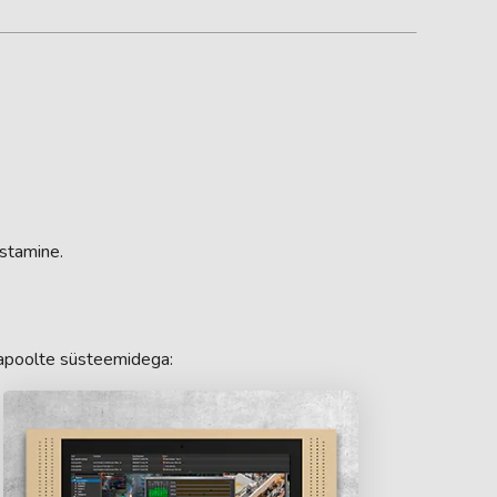
ustamine.
osapoolte süsteemidega: