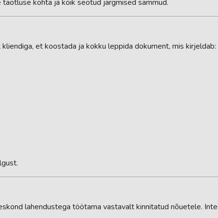
taotluse kohta ja kõik seotud järgmised sammud.
t kliendiga, et koostada ja kokku leppida dokument, mis kirjeldab:
lgust.
eskond lahendustega töötama vastavalt kinnitatud nõuetele. Int