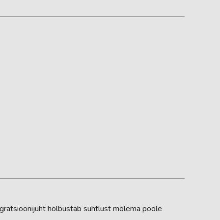
egratsioonijuht hõlbustab suhtlust mõlema poole