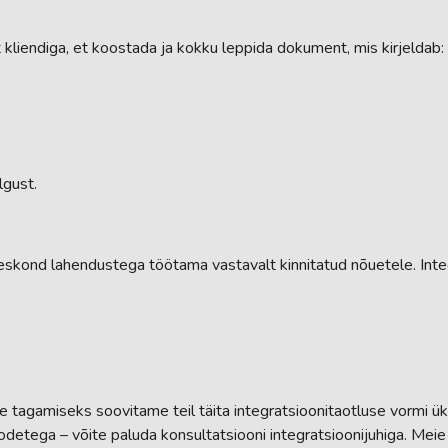
t kliendiga, et koostada ja kokku leppida dokument, mis kirjeldab:
lgust.
eskond lahendustega töötama vastavalt kinnitatud nõuetele. Int
se tagamiseks soovitame teil täita integratsioonitaotluse vormi üksi
tega – võite paluda konsultatsiooni integratsioonijuhiga. Meie sp