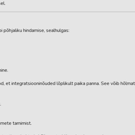
el.
i põhjaliku hindamise, sealhulgas:
ine.
öd, et integratsiooninõuded lõplikult paika panna. See võib hõlmat
.
mete tarnimist.