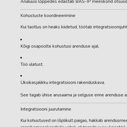
Analüüsi lõppedes edastab BAS-IP meeskond otsuse 
Kohustuste koordineerimine
Kui taotlus on heaks kiidetud, töötab integratsioonijuh
Kõigi osapoolte kohustusi arenduse ajal.
Töö ulatust.
Üksikasjalikku integratsiooni rakenduskava.
See tagab ühise arusaama ja selguse enne arenduse a
Integratsiooni juurutamine
Kui kohustused on lõplikult paigas, hakkab arendusme