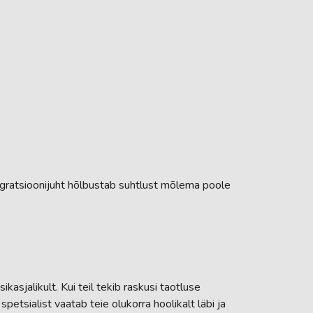
egratsioonijuht hõlbustab suhtlust mõlema poole
kasjalikult. Kui teil tekib raskusi taotluse
etsialist vaatab teie olukorra hoolikalt läbi ja