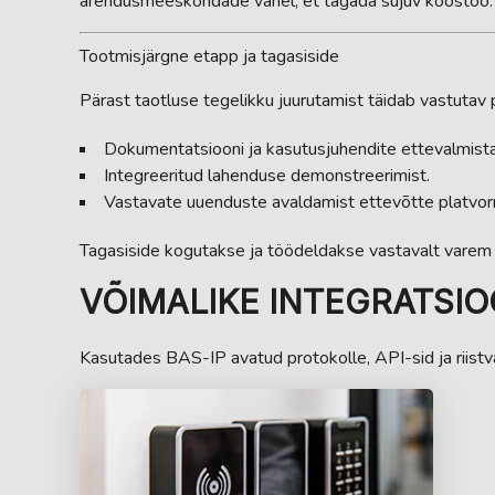
arendusmeeskondade vahel, et tagada sujuv koostöö.
Tootmisjärgne etapp ja tagasiside
Pärast taotluse tegelikku juurutamist täidab vastutav
Dokumentatsiooni ja kasutusjuhendite ettevalmistam
Integreeritud lahenduse demonstreerimist.
Vastavate uuenduste avaldamist ettevõtte platvor
Tagasiside kogutakse ja töödeldakse vastavalt varem ko
VÕIMALIKE INTEGRATSI
Kasutades BAS-IP avatud protokolle, API-sid ja riistv