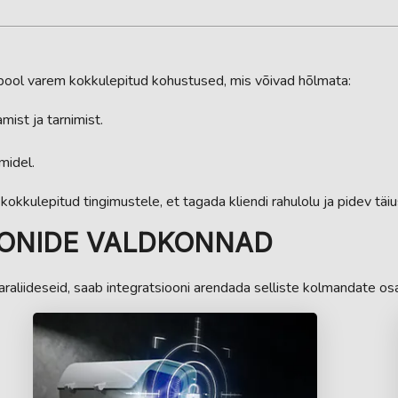
 pool varem kokkulepitud kohustused, mis võivad hõlmata:
ist ja tarnimist.
midel.
kkulepitud tingimustele, et tagada kliendi rahulolu ja pidev täi
OONIDE VALDKONNAD
araliideseid, saab integratsiooni arendada selliste kolmandate 