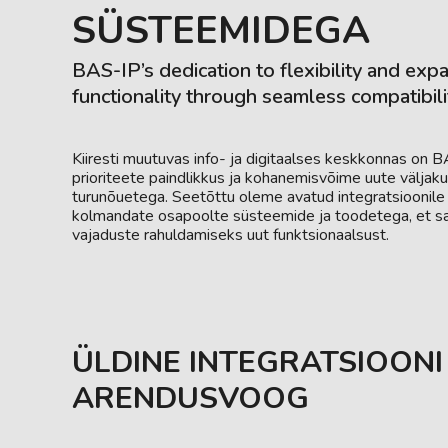
SÜSTEEMIDEGA
BAS-IP’s dedication to flexibility and ex
functionality through seamless compatibili
Kiiresti muutuvas info- ja digitaalses keskkonnas on 
prioriteete paindlikkus ja kohanemisvõime uute väljaku
turunõuetega. Seetõttu oleme avatud integratsioonile
kolmandate osapoolte süsteemide ja toodetega, et sa
vajaduste rahuldamiseks uut funktsionaalsust.
ÜLDINE INTEGRATSIOONI
ARENDUSVOOG