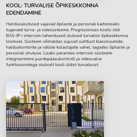
KOOL: TURVALISE ÕPIKESKKONNA
EDENDAMINE
Haridusasutused vajavad õpilaste ja personali kaitsmiseks
tugevaid turva- ja sidesüsteeme. Progressiivses koolis olid
BAS-IP-i intercom-lahendused olulised turvalise õpikeskkonna
loomisel. Süsteem võimaldas sujuvat suhtlust klassiruumide,
halduskontorite ja väliste külastajate vahel, tagades õpilaste ja
personali ohutuse. Lisaks parandas intercom-süsteemi
integreerimine juurdepääsukontrolli ja videovalve
funktsioonidega oluliselt kooli üldist turvalisust.