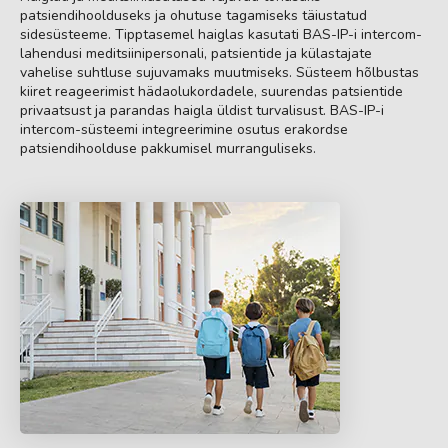
patsiendihoolduseks ja ohutuse tagamiseks täiustatud
sidesüsteeme. Tipptasemel haiglas kasutati BAS-IP-i intercom-
lahendusi meditsiinipersonali, patsientide ja külastajate
vahelise suhtluse sujuvamaks muutmiseks. Süsteem hõlbustas
kiiret reageerimist hädaolukordadele, suurendas patsientide
privaatsust ja parandas haigla üldist turvalisust. BAS-IP-i
intercom-süsteemi integreerimine osutus erakordse
patsiendihoolduse pakkumisel murranguliseks.