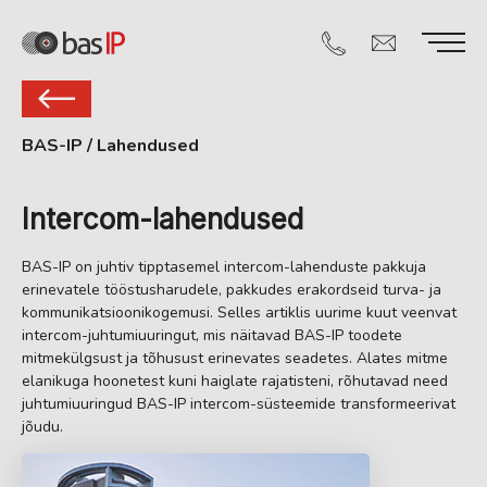
BAS-IP
/
Lahendused
Intercom-lahendused
BAS-IP on juhtiv tipptasemel intercom-lahenduste pakkuja
erinevatele tööstusharudele, pakkudes erakordseid turva- ja
kommunikatsioonikogemusi. Selles artiklis uurime kuut veenvat
intercom-juhtumiuuringut, mis näitavad BAS-IP toodete
mitmekülgsust ja tõhusust erinevates seadetes. Alates mitme
elanikuga hoonetest kuni haiglate rajatisteni, rõhutavad need
juhtumiuuringud BAS-IP intercom-süsteemide transformeerivat
jõudu.