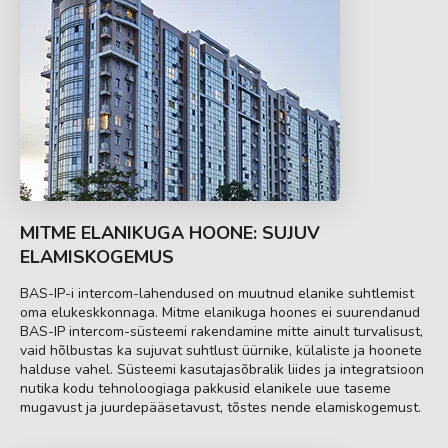
MITME ELANIKUGA HOONE: SUJUV
ELAMISKOGEMUS
BAS-IP-i intercom-lahendused on muutnud elanike suhtlemist
oma elukeskkonnaga. Mitme elanikuga hoones ei suurendanud
BAS-IP intercom-süsteemi rakendamine mitte ainult turvalisust,
vaid hõlbustas ka sujuvat suhtlust üürnike, külaliste ja hoonete
halduse vahel. Süsteemi kasutajasõbralik liides ja integratsioon
nutika kodu tehnoloogiaga pakkusid elanikele uue taseme
mugavust ja juurdepääsetavust, tõstes nende elamiskogemust.