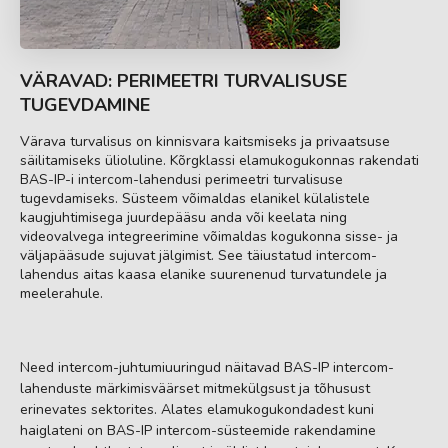
VÄRAVAD: PERIMEETRI TURVALISUSE
TUGEVDAMINE
Värava turvalisus on kinnisvara kaitsmiseks ja privaatsuse
säilitamiseks ülioluline. Kõrgklassi elamukogukonnas rakendati
BAS-IP-i intercom-lahendusi perimeetri turvalisuse
tugevdamiseks. Süsteem võimaldas elanikel külalistele
kaugjuhtimisega juurdepääsu anda või keelata ning
videovalvega integreerimine võimaldas kogukonna sisse- ja
väljapääsude sujuvat jälgimist. See täiustatud intercom-
lahendus aitas kaasa elanike suurenenud turvatundele ja
meelerahule.
Need intercom-juhtumiuuringud näitavad BAS-IP intercom-
lahenduste märkimisväärset mitmekülgsust ja tõhusust
erinevates sektorites. Alates elamukogukondadest kuni
haiglateni on BAS-IP intercom-süsteemide rakendamine