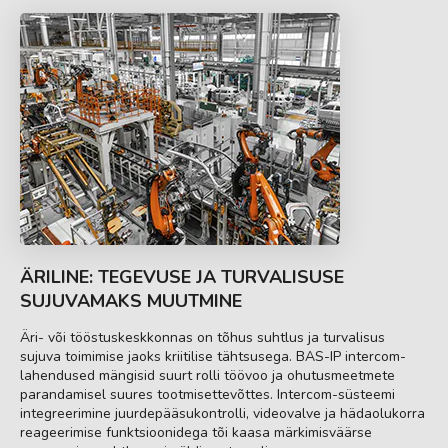
ÄRILINE: TEGEVUSE JA TURVALISUSE
SUJUVAMAKS MUUTMINE
Äri- või tööstuskeskkonnas on tõhus suhtlus ja turvalisus
sujuva toimimise jaoks kriitilise tähtsusega. BAS-IP intercom-
lahendused mängisid suurt rolli töövoo ja ohutusmeetmete
parandamisel suures tootmisettevõttes. Intercom-süsteemi
integreerimine juurdepääsukontrolli, videovalve ja hädaolukorra
reageerimise funktsioonidega tõi kaasa märkimisväärse