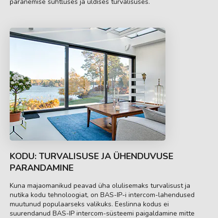
paranemise suhtluses ja üldises turvalisuses.
KODU: TURVALISUSE JA ÜHENDUVUSE
PARANDAMINE
Kuna majaomanikud peavad üha olulisemaks turvalisust ja
nutika kodu tehnoloogiat, on BAS-IP-i intercom-lahendused
muutunud populaarseks valikuks. Eeslinna kodus ei
suurendanud BAS-IP intercom-süsteemi paigaldamine mitte