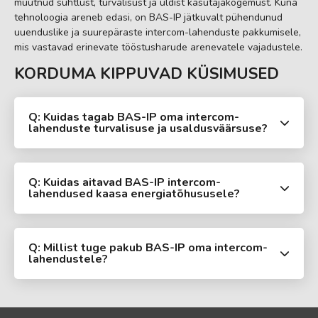
muutnud suhtlust, turvalisust ja üldist kasutajakogemust. Kuna
tehnoloogia areneb edasi, on BAS-IP jätkuvalt pühendunud
uuenduslike ja suurepäraste intercom-lahenduste pakkumisele,
mis vastavad erinevate tööstusharude arenevatele vajadustele.
KORDUMA KIPPUVAD KÜSIMUSED
Q: Kuidas tagab BAS-IP oma intercom-
lahenduste turvalisuse ja usaldusväärsuse?
Q: Kuidas aitavad BAS-IP intercom-
lahendused kaasa energiatõhususele?
Q: Millist tuge pakub BAS-IP oma intercom-
lahendustele?