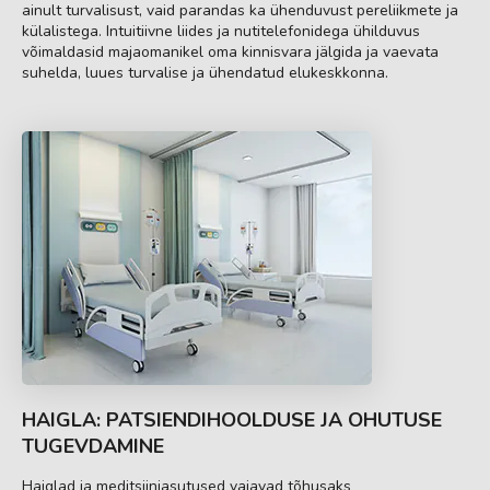
ainult turvalisust, vaid parandas ka ühenduvust pereliikmete ja
külalistega. Intuitiivne liides ja nutitelefonidega ühilduvus
võimaldasid majaomanikel oma kinnisvara jälgida ja vaevata
suhelda, luues turvalise ja ühendatud elukeskkonna.
HAIGLA: PATSIENDIHOOLDUSE JA OHUTUSE
TUGEVDAMINE
Haiglad ja meditsiiniasutused vajavad tõhusaks