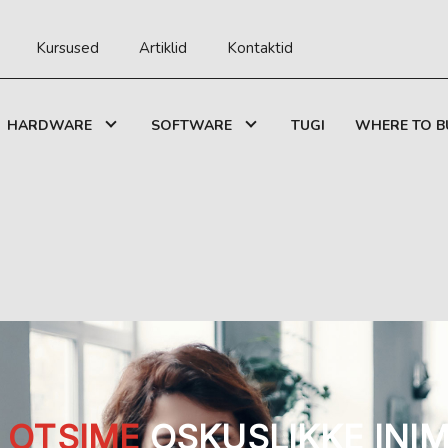
Kursused
Artiklid
Kontaktid
HARDWARE
SOFTWARE
TUGI
WHERE TO B
E
OTSIME
OSKUSLIKKE INIM