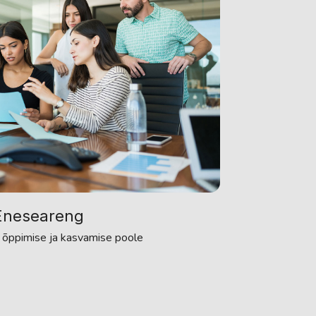
Eneseareng
 õppimise ja kasvamise poole