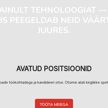
A AINULT TEHNOLOOGIAT 
MIS PEEGELDAB NEID VÄÄR
JUURES.
AVATUD POSITSIOONID
ade töökohtadega ja kandideeri otse. Otsime alati kirglikke spet
TÖÖTA MEIEGA