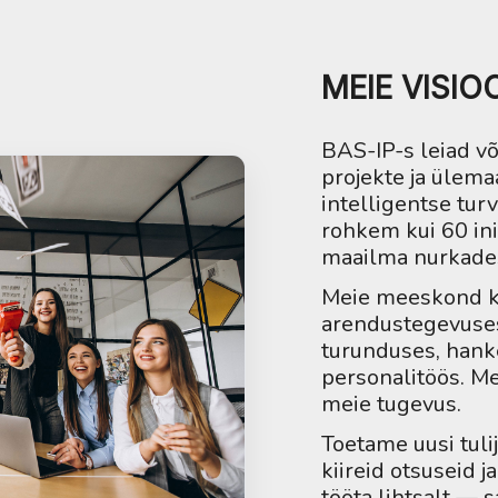
MEIE VISIO
BAS-IP-s leiad võ
projekte ja ülem
intelligentse tur
rohkem kui 60 ini
maailma nurkadest
Meie meeskond ko
arendustegevuses
turunduses, hanke
personalitöös. M
meie tugevus.
Toetame uusi tuli
kiireid otsuseid j
tööta lihtsalt — 