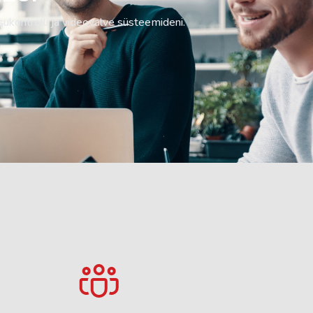
kontrolli ja videovalve süsteemideni.