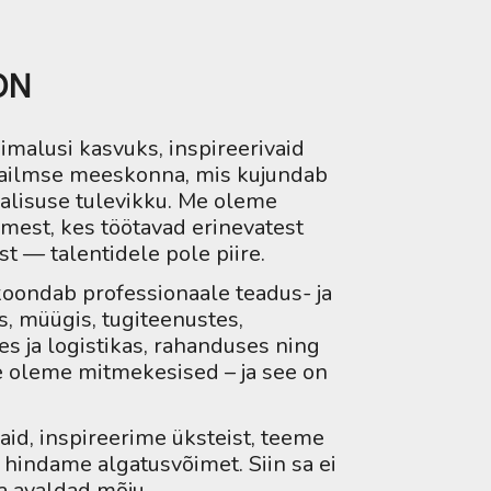
ON
imalusi kasvuks, inspireerivaid
aailmse meeskonna, mis kujundab
valisuse tulevikku. Me oleme
mest, kes töötavad erinevatest
 — talentidele pole piire.
ondab professionaale teadus- ja
, müügis, tugiteenustes,
s ja logistikas, rahanduses ning
e oleme mitmekesised – ja see on
jaid, inspireerime üksteist, teeme
a hindame algatusvõimet. Siin sa ei
sa avaldad mõju.