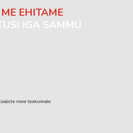
—
ME EHITAME
TUSI IGA SAMMU
sialiste meie teekonnale.