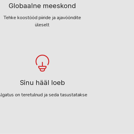
Globaalne meeskond
Tehke koostööd piiride ja ajavööndite
üleselt
Sinu hääl loeb
lgatus on teretulnud ja seda tasustatakse