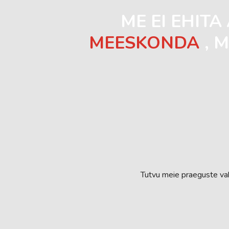
ME EI EHIT
MEESKONDA
, 
Tutvu meie praeguste vab