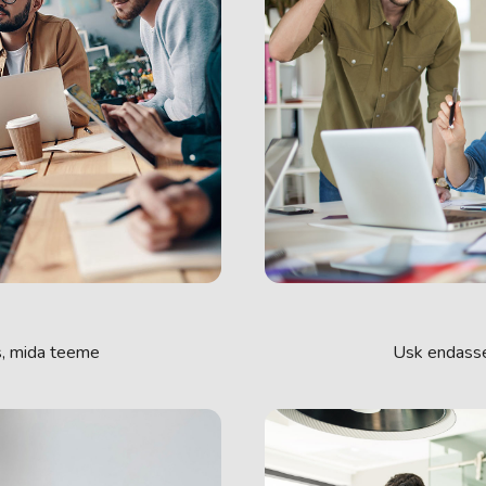
Usk endass
s, mida teeme