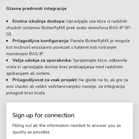
Glavne prednosti integracije
Enotna izkušnja dostopa:
Upravljajte vse klice iz različnih
vhodnih sistemov ButterflyMX prek avdio domofona BAS-IP SP-
03.
Prilagodljiva konfiguracija:
Panele ButterflyMX je mogoče
kot možnost enostavno povezati s katerim koli notranjim
monitorjem BAS-IP.
Večje udobje za uporabnika:
Sprejemajte klice, odklenite
vrata in upravljajte dostop brez preklapljanja med različnimi
aplikacijami ali sistemi.
Prilagodljivost za vsak projekt:
Ne glede na to, ali gre za
eno stavbo ali veliko večstanovanjsko naselje, se integracija
prilagodi brez truda.
Sign up for connection
Filling out all the information needed to answer you as
quickly as possible