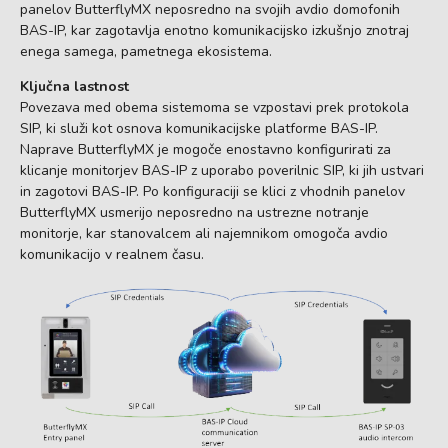
panelov ButterflyMX neposredno na svojih avdio domofonih
BAS-IP, kar zagotavlja enotno komunikacijsko izkušnjo znotraj
enega samega, pametnega ekosistema.
Ključna lastnost
Povezava med obema sistemoma se vzpostavi prek protokola
SIP, ki služi kot osnova komunikacijske platforme BAS-IP.
Naprave ButterflyMX je mogoče enostavno konfigurirati za
klicanje monitorjev BAS-IP z uporabo poverilnic SIP, ki jih ustvari
in zagotovi BAS-IP. Po konfiguraciji se klici z vhodnih panelov
ButterflyMX usmerijo neposredno na ustrezne notranje
monitorje, kar stanovalcem ali najemnikom omogoča avdio
komunikacijo v realnem času.