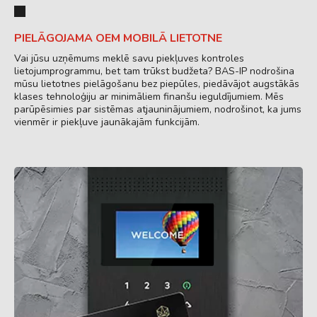
PIELĀGOJAMA OEM MOBILĀ LIETOTNE
Vai jūsu uzņēmums meklē savu piekļuves kontroles
lietojumprogrammu, bet tam trūkst budžeta? BAS-IP nodrošina
mūsu lietotnes pielāgošanu bez piepūles, piedāvājot augstākās
klases tehnoloģiju ar minimāliem finanšu ieguldījumiem. Mēs
parūpēsimies par sistēmas atjauninājumiem, nodrošinot, ka jums
vienmēr ir piekļuve jaunākajām funkcijām.