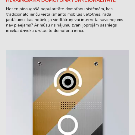
NEVAINOJAMA DOMOFONA FUNKCIONALITĀTE
Nesen pieaugošā popularitāte domofonu sistēmām, kas
tradicionālo ierīču vietā izmanto mobilās lietotnes, rada
jautājumu: kas notiek, ja viedtālruņi vai interneta savienojums
nav pieejams? Ar mūsu risinājumu zvani joprojām sasniegs
īrnieka dzīvoklī uzstādīto domofona ierīci.