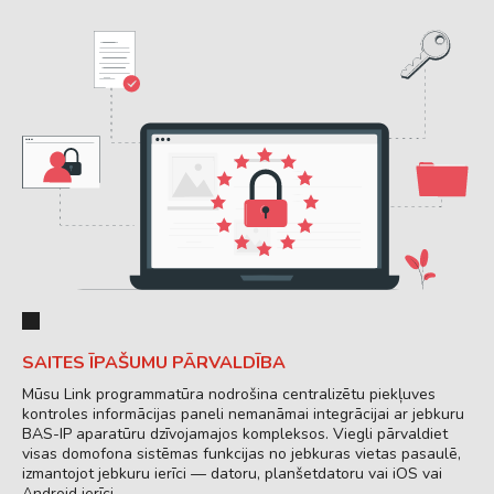
SAITES ĪPAŠUMU PĀRVALDĪBA
Mūsu Link programmatūra nodrošina centralizētu piekļuves
kontroles informācijas paneli nemanāmai integrācijai ar jebkuru
BAS-IP aparatūru dzīvojamajos kompleksos. Viegli pārvaldiet
visas domofona sistēmas funkcijas no jebkuras vietas pasaulē,
izmantojot jebkuru ierīci — datoru, planšetdatoru vai iOS vai
Android ierīci.