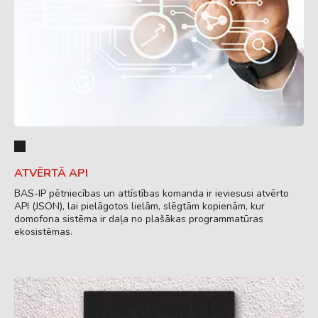
ATVĒRTĀ API
BAS-IP pētniecības un attīstības komanda ir ieviesusi atvērto
API (JSON), lai pielāgotos lielām, slēgtām kopienām, kur
domofona sistēma ir daļa no plašākas programmatūras
ekosistēmas.