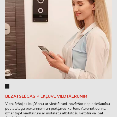
BEZATSLĒGAS PIEKĻUVE VIEDTĀLRUNIM
Vienkāršojiet iekļūšanu ar viedtālruni, novēršot nepieciešamību
pēc atslēgu piekariņiem un piekļuves kartēm. Atveriet durvis,
izmantojot viedtālruni ar instalētu atbilstošu lietotni vai pat