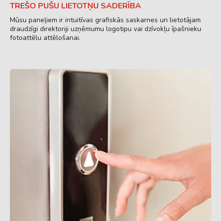
TREŠO PUŠU LIETOTŅU SADERĪBA
Mūsu paneļiem ir intuitīvas grafiskās saskarnes un lietotājam
draudzīgi direktoriji uzņēmumu logotipu vai dzīvokļu īpašnieku
fotoattēlu attēlošanai.