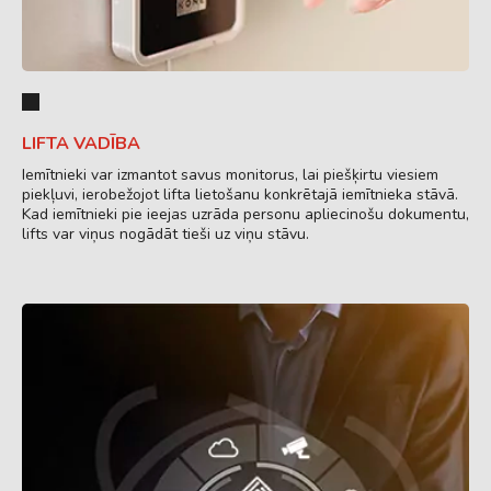
LIFTA VADĪBA
Iemītnieki var izmantot savus monitorus, lai piešķirtu viesiem
piekļuvi, ierobežojot lifta lietošanu konkrētajā iemītnieka stāvā.
Kad iemītnieki pie ieejas uzrāda personu apliecinošu dokumentu,
lifts var viņus nogādāt tieši uz viņu stāvu.