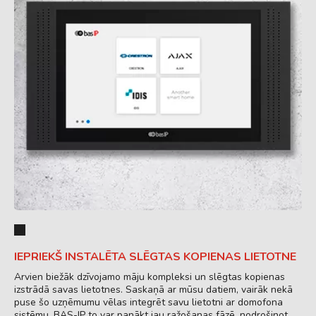
IEPRIEKŠ INSTALĒTA SLĒGTAS KOPIENAS LIETOTNE
Arvien biežāk dzīvojamo māju kompleksi un slēgtas kopienas
izstrādā savas lietotnes. Saskaņā ar mūsu datiem, vairāk nekā
puse šo uzņēmumu vēlas integrēt savu lietotni ar domofona
sistēmu. BAS-IP to var panākt jau ražošanas fāzē, nodrošinot,