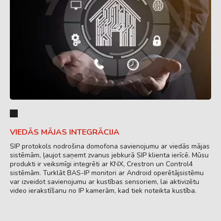
VIEDĀS MĀJAS INTEGRĀCIJA
SIP protokols nodrošina domofona savienojumu ar viedās mājas
sistēmām, ļaujot saņemt zvanus jebkurā SIP klienta ierīcē. Mūsu
produkti ir veiksmīgi integrēti ar KNX, Crestron un Control4
sistēmām. Turklāt BAS-IP monitori ar Android operētājsistēmu
var izveidot savienojumu ar kustības sensoriem, lai aktivizētu
video ierakstīšanu no IP kamerām, kad tiek noteikta kustība.