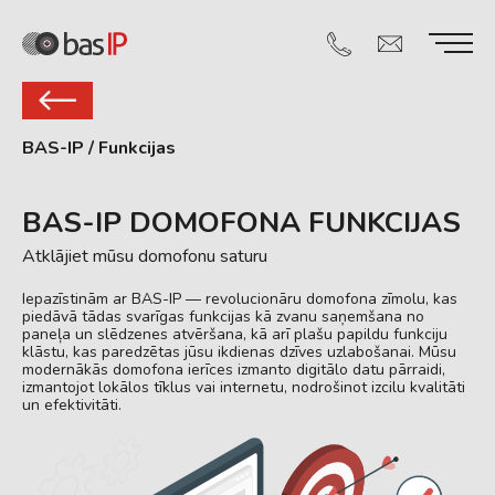
BAS-IP
/
Funkcijas
BAS-IP DOMOFONA FUNKCIJAS
Atklājiet mūsu domofonu saturu
Iepazīstinām ar BAS-IP — revolucionāru domofona zīmolu, kas
piedāvā tādas svarīgas funkcijas kā zvanu saņemšana no
paneļa un slēdzenes atvēršana, kā arī plašu papildu funkciju
klāstu, kas paredzētas jūsu ikdienas dzīves uzlabošanai. Mūsu
modernākās domofona ierīces izmanto digitālo datu pārraidi,
izmantojot lokālos tīklus vai internetu, nodrošinot izcilu kvalitāti
un efektivitāti.