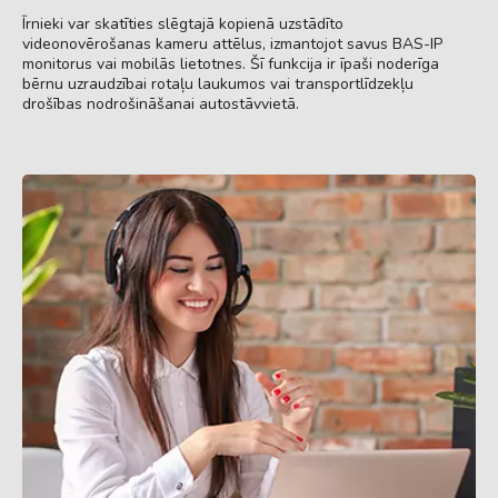
Īrnieki var skatīties slēgtajā kopienā uzstādīto
videonovērošanas kameru attēlus, izmantojot savus BAS-IP
monitorus vai mobilās lietotnes. Šī funkcija ir īpaši noderīga
bērnu uzraudzībai rotaļu laukumos vai transportlīdzekļu
drošības nodrošināšanai autostāvvietā.