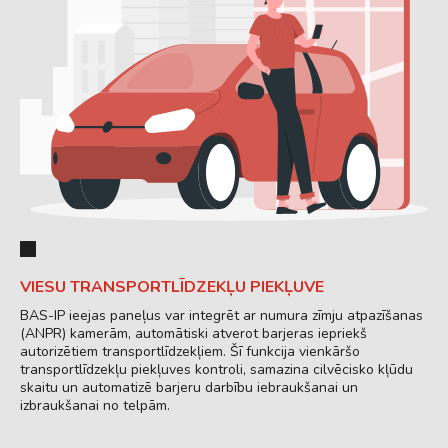
VIESU TRANSPORTLĪDZEKĻU PIEKĻUVE
BAS-IP ieejas paneļus var integrēt ar numura zīmju atpazīšanas
(ANPR) kamerām, automātiski atverot barjeras iepriekš
autorizētiem transportlīdzekļiem. Šī funkcija vienkāršo
transportlīdzekļu piekļuves kontroli, samazina cilvēcisko kļūdu
skaitu un automatizē barjeru darbību iebraukšanai un
izbraukšanai no telpām.