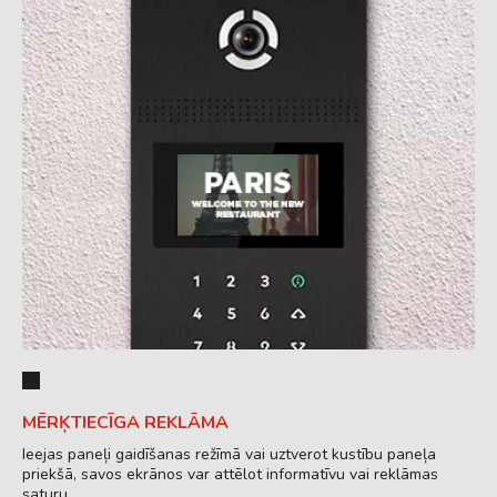
MĒRĶTIECĪGA REKLĀMA
Ieejas paneļi gaidīšanas režīmā vai uztverot kustību paneļa
priekšā, savos ekrānos var attēlot informatīvu vai reklāmas
saturu.