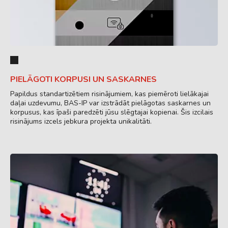
PIELĀGOTI KORPUSI UN SASKARNES
Papildus standartizētiem risinājumiem, kas piemēroti lielākajai
daļai uzdevumu, BAS-IP var izstrādāt pielāgotas saskarnes un
korpusus, kas īpaši paredzēti jūsu slēgtajai kopienai. Šis izcilais
risinājums izcels jebkura projekta unikalitāti.