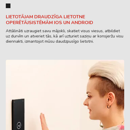
LIETOTĀJAM DRAUDZĪGA LIETOTNE
OPERĒTĀJSISTĒMĀM IOS UN ANDROID
Attālināti uzraugiet savu mājokli, skatiet visus viesus, atbildiet
uz durvīm un atveriet tās, kā arī uzturiet saziņu ar konsjeržu visu
diennakti, izmantojot mūsu daudzpusīgo lietotni.