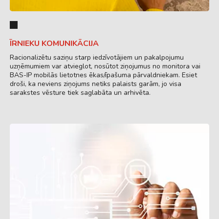
ĪRNIEKU KOMUNIKĀCIJA
Racionalizētu saziņu starp iedzīvotājiem un pakalpojumu
uzņēmumiem var atvieglot, nosūtot ziņojumus no monitora vai
BAS-IP mobilās lietotnes ēkas/īpašuma pārvaldniekam. Esiet
droši, ka neviens ziņojums netiks palaists garām, jo ​​visa
sarakstes vēsture tiek saglabāta un arhivēta.