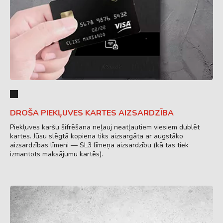
DROŠA PIEKĻUVES KARTES AIZSARDZĪBA
Piekļuves karšu šifrēšana neļauj neatļautiem viesiem dublēt
kartes. Jūsu slēgtā kopiena tiks aizsargāta ar augstāko
aizsardzības līmeni — SL3 līmeņa aizsardzību (kā tas tiek
izmantots maksājumu kartēs).