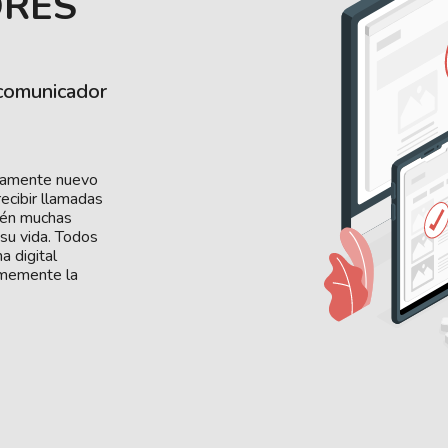
ORES
rcomunicador
ivamente nuevo
ecibir llamadas
bién muchas
su vida. Todos
a digital
rmemente la