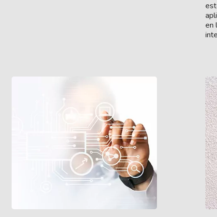
est
apl
en 
int