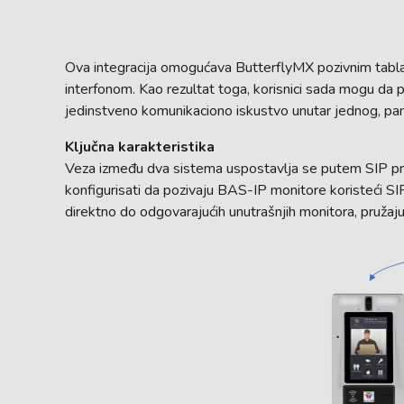
Ova integracija omogućava ButterflyMX pozivnim ta
interfonom. Kao rezultat toga, korisnici sada mogu da 
jedinstveno komunikaciono iskustvo unutar jednog, p
Ključna karakteristika
Veza između dva sistema uspostavlja se putem SIP pro
konfigurisati da pozivaju BAS-IP monitore koristeći SIP
direktno do odgovarajućih unutrašnjih monitora, pružaj