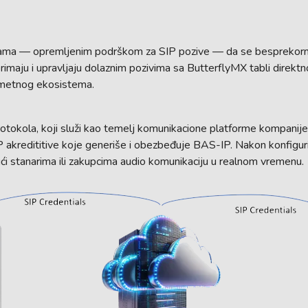
blama — opremljenim podrškom za SIP pozive — da se besprekor
primaju i upravljaju dolaznim pozivima sa ButterflyMX tabli direk
ametnog ekosistema.
tokola, koji služi kao temelj komunikacione platforme kompanij
 akredititive koje generiše i obezbeđuje BAS-IP. Nakon konfigurisa
ući stanarima ili zakupcima audio komunikaciju u realnom vremenu.