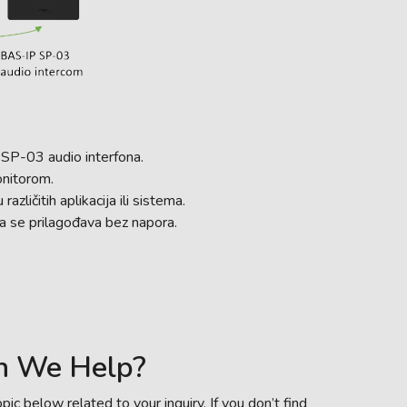
 SP-03 audio interfona.
onitorom.
zličitih aplikacija ili sistema.
ja se prilagođava bez napora.
n We Help?
pic below related to your inquiry. If you don’t find