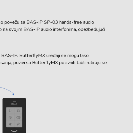
no povežu sa BAS-IP SP-03 hands-free audio
tno na svojim BAS-IP audio interfonima, obezbeđujući
e BAS-IP. ButterflyMX uređaji se mogu lako
nja, pozivi sa ButterflyMX pozivnih tabli rutiraju se