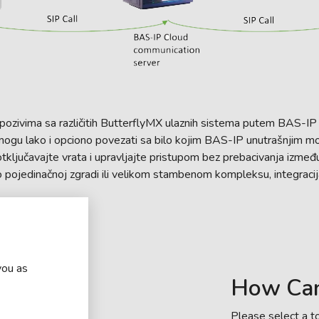
pozivima sa različitih ButterflyMX ulaznih sistema putem BAS-IP
ogu lako i opciono povezati sa bilo kojim BAS-IP unutrašnjim m
ključavajte vrata i upravljajte pristupom bez prebacivanja između ra
o pojedinačnoj zgradi ili velikom stambenom kompleksu, integraci
you as
How Ca
Please select a to