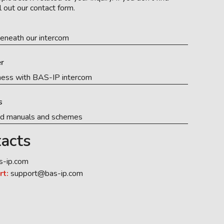
l out our contact form.
eneath our intercom
r
ness with BAS-IP intercom
s
ed manuals and schemes
acts
s-ip.com
rt:
support@bas-ip.com