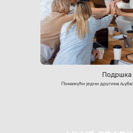
Подршка
Помажући једни другима љуба