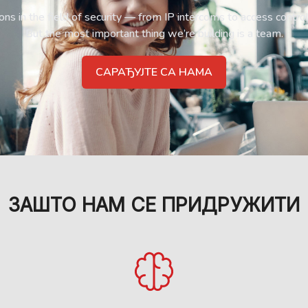
s in the field of security — from IP intercoms to access contro
But the most important thing we’re building is a team.
САРАЂУЈТЕ СА НАМА
ЗАШТО НАМ СЕ ПРИДРУЖИТИ