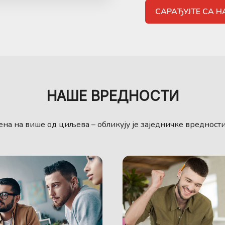
САРАЂУЈТЕ СА 
НАШЕ ВРЕДНОСТИ
ђена на више од циљева – обликују је заједничке вредност