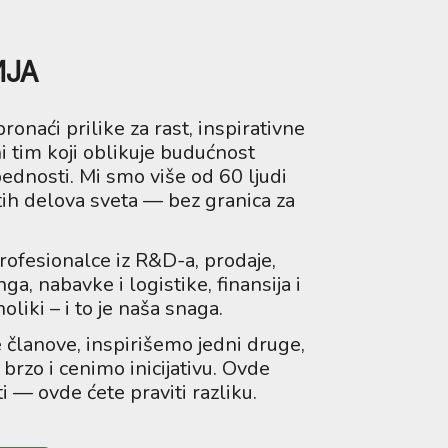
ИЈА
onaći prilike za rast, inspirativne
i tim koji oblikuje budućnost
ednosti. Mi smo više od 60 ljudi
čitih delova sveta — bez granica za
rofesionalce iz R&D-a, prodaje,
a, nabavke i logistike, finansija i
liki – i to je naša snaga.
članove, inspirišemo jedni druge,
rzo i cenimo inicijativu. Ovde
i — ovde ćete praviti razliku.