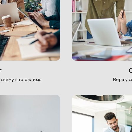
т
Вера у с
 свему што радимо