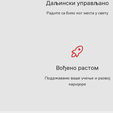
Даљински управљано
Радите са било ког места у свету
Вођено растом
Подржавамо ваше учење и развој
каријере