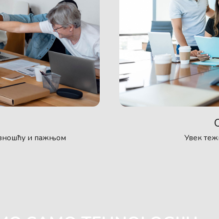
Увек теж
зношћу и пажњом