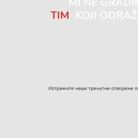
MI NE GRAD
TIM
KOJI ODRAŽ
Истражите наше тренутне отворене по