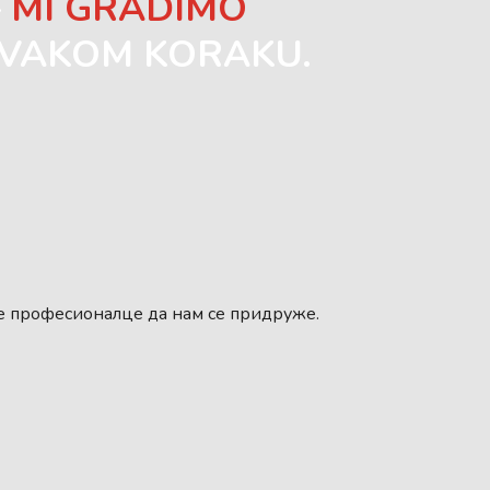
—
MI GRADIMO
SVAKOM KORAKU.
не професионалце да нам се придруже.