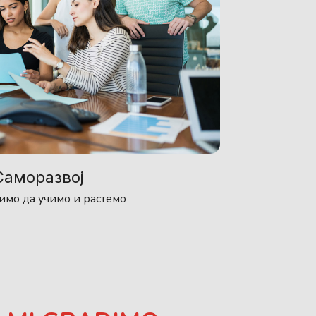
Саморазвој
имо да учимо и растемо