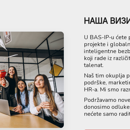
НАША ВИЗ
U BAS-IP-u ćete pr
projekte i globaln
inteligentne bezb
koji rade iz razli
talenat.
Naš tim okuplja p
podrške, marketing
HR-a. Mi smo razno
Podržavamo nove 
donosimo odluke b
nećete samo radit