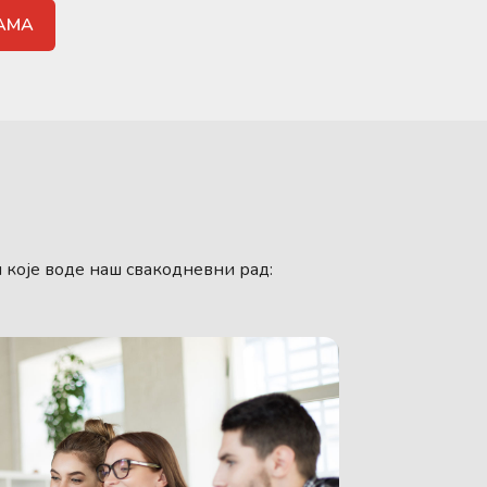
НАМА
и које воде наш свакодневни рад: