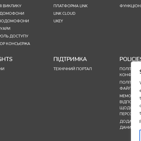
І ВИКЛИКУ
ПЛАТФОРМА LINK
ФУНКЦІОН
ОДОМОФОНИ
LINK CLOUD
УДІОДОМОФОНИ
UKEY
СУАРИ
РОЛЬ ДОСТУПУ
ОР КОНСЬЄРЖА
GHTS
ПІДТРИМКА
POLICIE
НИ
ТЕХНІЧНИЙ ПОРТАЛ
ПОЛІТИКА
КОНФІДЕН
ПОЛІТИКА
ФАЙЛІВ CO
МЕМОРАНД
ВІДПОВІД
ЩОДО ОБ
ПЕРСОНАЛ
ДОДАТОК 
ДАНИХ