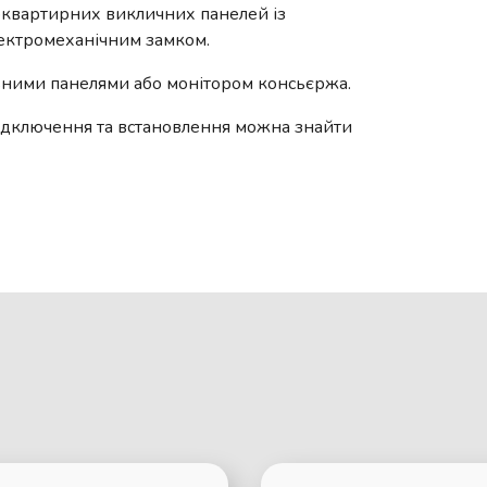
атоквартирних викличних панелей із
ектромеханічним замком.
ьними панелями або монітором консьєржа.
ідключення та встановлення можна знайти