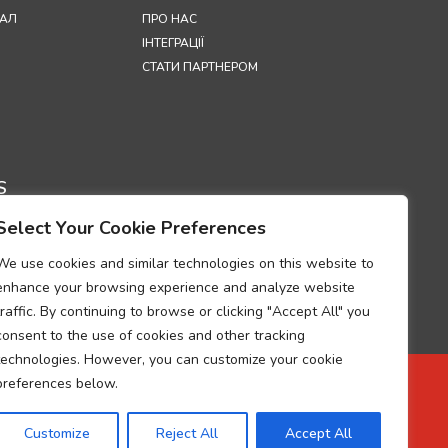
АЛ
ПРО НАС
ІНТЕГРАЦІЇ
СТАТИ ПАРТНЕРОМ
S
Select Your Cookie Preferences
ЦІЙНОСТІ
 ВИКОРИСТАННЯ
We use cookies and similar technologies on this website to
OKIE
enhance your browsing experience and analyze website
УМ ПРО
traffic. By continuing to browse or clicking "Accept All" you
НІСТЬ ВИМОГАМ
consent to the use of cookies and other tracking
РОБКИ
technologies. However, you can customize your cookie
ЬНИХ ДАНИХ
preferences below.
ЩОДО ОБРОБКИ
UP
Customize
Reject All
Accept All