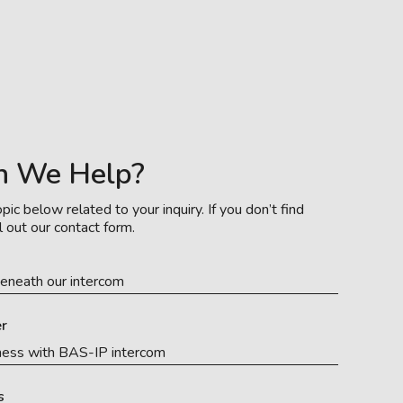
n We Help?
pic below related to your inquiry. If you don’t find
l out our contact form.
eneath our intercom
r
ness with BAS-IP intercom
s