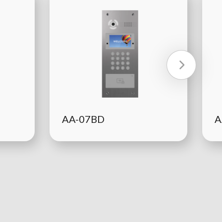
AA-07BD
A