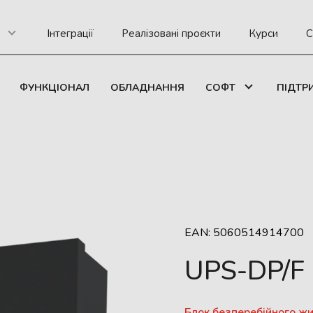
Інтеграції
Реалізовані проєкти
Курси
С
ФУНКЦІОНАЛ
ОБЛАДНАННЯ
СОФТ
ПІДТР
EAN: 5060514914700
UPS-DP/F
Блок безперебійного ж