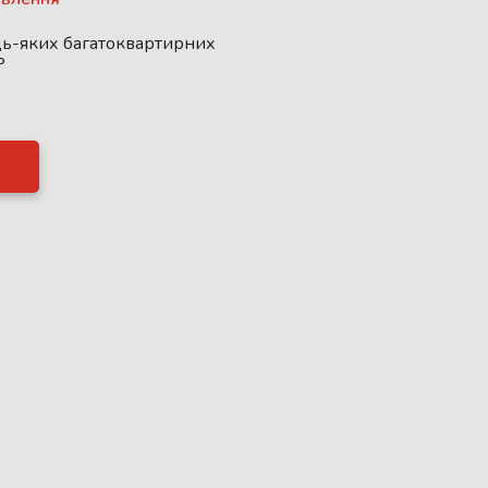
дь-яких багатоквартирних
P