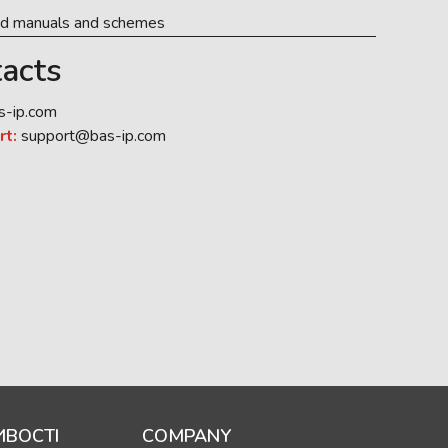
ed manuals and schemes
acts
s-ip.com
rt:
support@bas-ip.com
ВОСТІ
COMPANY