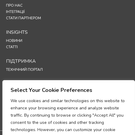
ПРО НАС
ІНТЕГРАЦІЇ
СТАТИ ПАРТНЕРОМ
INSIGHTS
НОВИНИ
СТАТТІ
ПІДТРИМКА
ТЕХНІЧНИЙ ПОРТАЛ
POLICIES
Select Your Cookie Preferences
ПОЛІТИКА КОНФІДЕНЦІЙНОСТІ
ПОЛІТИКА ВИКОРИСТАННЯ ФАЙЛІВ COOKIE
We use cookies and similar technologies on this website to
МЕМОРАНДУМ ПРО ВІДПОВІДНІСТЬ ВИМОГАМ ЩОДО ОБРОБКИ
enhance your browsing experience and analyze website
ПЕРСОНАЛЬНИХ ДАНИХ
traffic. By continuing to browse or clicking "Accept All" you
ДОДАТОК ЩОДО ОБРОБКИ ДАНИХ
consent to the use of cookies and other tracking
UP
technologies. However, you can customize your cookie