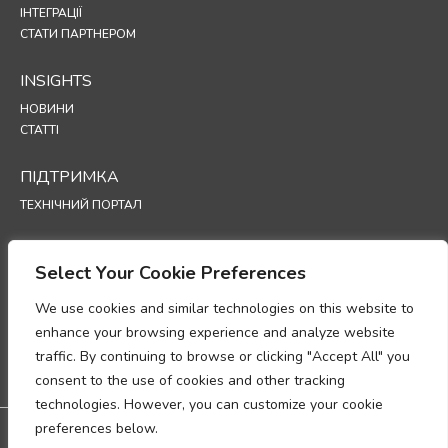
ІНТЕГРАЦІЇ
СТАТИ ПАРТНЕРОМ
INSIGHTS
НОВИНИ
СТАТТІ
ПІДТРИМКА
ТЕХНІЧНИЙ ПОРТАЛ
POLICIES
Select Your Cookie Preferences
ПОЛІТИКА КОНФІДЕНЦІЙНОСТІ
ПОЛІТИКА ВИКОРИСТАННЯ ФАЙЛІВ COOKIE
We use cookies and similar technologies on this website to
МЕМОРАНДУМ ПРО ВІДПОВІДНІСТЬ ВИМОГАМ ЩОДО ОБРОБКИ
enhance your browsing experience and analyze website
ПЕРСОНАЛЬНИХ ДАНИХ
traffic. By continuing to browse or clicking "Accept All" you
ДОДАТОК ЩОДО ОБРОБКИ ДАНИХ
consent to the use of cookies and other tracking
UP
technologies. However, you can customize your cookie
preferences below.
Дистриб'ютор в Україні - SEC Group:
м. Київ, проспект Бажана, 30