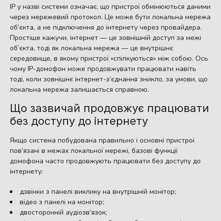
IP у назві системи означає, що пристрої обмінюються даними
через мережевий протокол. Це може бути локальна мережа
об’єкта, а не підключення до інтернету через провайдера.
Простіше кажучи, інтернет — це зовнішній доступ за межі
об’єкта, тоді як локальна мережа — це внутрішнє
середовище, в якому пристрої «спілкуються» між собою. Ось
чому IP-домофон може продовжувати працювати навіть
тоді, коли зовнішнє інтернет-з’єднання зникло, за умови, що
локальна мережа залишається справною.
Що зазвичай продовжує працювати
без доступу до інтернету
Якщо система побудована правильно і основні пристрої
пов’язані в межах локальної мережі, базові функції
домофона часто продовжують працювати без доступу до
інтернету:
дзвінки з панелі виклику на внутрішній монітор;
відео з панелі на монітор;
двосторонній аудіозв’язок;