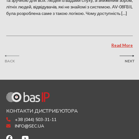
та зручною для всіх: людей із вадами слуху, зі зниженим зором,
літніх людей, відвідувачів, які не знайомі з системою. AV-08FBIL
була розроблена саме з такою логікою. Чому доступність […]
Read More
BACK
NEXT
КОНТАКТИ ДИСТРИБ'ЮТОРА
+38 (044) 503-31-11
INFO@SEC.UA