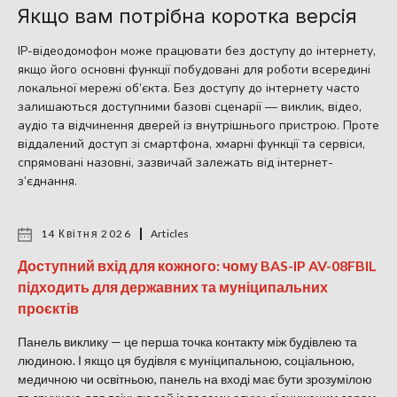
Якщо вам потрібна коротка версія
IP-відеодомофон може працювати без доступу до інтернету,
якщо його основні функції побудовані для роботи всередині
локальної мережі об’єкта. Без доступу до інтернету часто
залишаються доступними базові сценарії — виклик, відео,
аудіо та відчинення дверей із внутрішнього пристрою. Проте
віддалений доступ зі смартфона, хмарні функції та сервіси,
спрямовані назовні, зазвичай залежать від інтернет-
з’єднання.
14 Квітня 2026
Articles
Доступний вхід для кожного: чому BAS-IP AV-08FBIL
підходить для державних та муніципальних
проєктів
Панель виклику — це перша точка контакту між будівлею та
людиною. І якщо ця будівля є муніципальною, соціальною,
медичною чи освітньою, панель на вході має бути зрозумілою