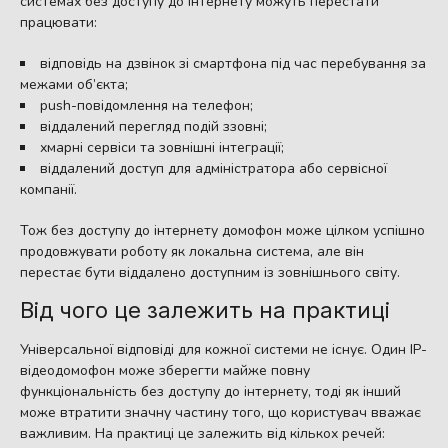
системах без доступу до інтернету можуть перестати
працювати:
відповідь на дзвінок зі смартфона під час перебування за
межами об’єкта;
push-повідомлення на телефон;
віддалений перегляд подій ззовні;
хмарні сервіси та зовнішні інтеграції;
віддалений доступ для адміністратора або сервісної
компанії.
Тож без доступу до інтернету домофон може цілком успішно
продовжувати роботу як локальна система, але він
перестає бути віддалено доступним із зовнішнього світу.
Від чого це залежить на практиці
Універсальної відповіді для кожної системи не існує. Один IP-
відеодомофон може зберегти майже повну
функціональність без доступу до інтернету, тоді як інший
може втратити значну частину того, що користувач вважає
важливим. На практиці це залежить від кількох речей: