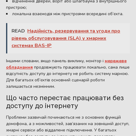
відчинення дверей, воріт або шлагбаума з внутрішнього
пристрою;
локальна взаємодія між пристроями всередині об’єкта.
READ
Надійність, резервування та угоди про
рівень обслуговування (SLA) у хмарних
системах BAS-IP
Іншими словами, якщо панель виклику, монітор і
мережеве
обладнання
продовжують працювати локально, сама лише
відсутність доступу до інтернету не робить систему марною.
Для багатьох об’єктів основний сценарій роботи
залишається незмінним.
Що часто перестає працювати без
доступу до інтернету
Проблеми зазвичай починаються не з основних функцій
домофона, а з можливостей, зав’язаних на зовнішній доступ,
хмарні сервіси або віддалене підключення. У багатьох