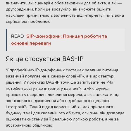
визначити, які сценарії є обов’язковими для об’єкта, а які —
другорядними. Коли це зрозуміло, ви зможете оцінити,
наскільки прийнятною є залежність від інтернету і чи є вона
серйозною проблемою.
READ
SIP-домофони: Принцип роботи та
основні переваги
Як це стосується BAS-IP
У професійних IP-домофонних системах реальне питання
зазвичай полягає не в самому слові «IP», а в архітектурі
рішення. У проектах BAS-IP точніше запитувати не «Чи
потрібен доступ до інтернету взагалі?», а «Які функції
працюють всередині локальної мережі, а які залежать від
зовнішнього підключення або від обраного сценарію
інтеграції?». Такий підхід корисніший як для приватного
будинку, так і для складнішого об’єкта, оскільки він дозволяє
оцінювати систему за її реальною логікою роботи, а не за
абстрактною обіцянкою.