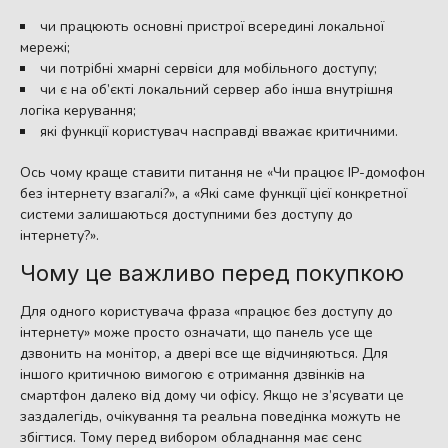
чи працюють основні пристрої всередині локальної
мережі;
чи потрібні хмарні сервіси для мобільного доступу;
чи є на об’єкті локальний сервер або інша внутрішня
логіка керування;
які функції користувач насправді вважає критичними.
Ось чому краще ставити питання не «Чи працює IP-домофон
без інтернету взагалі?», а «Які саме функції цієї конкретної
системи залишаються доступними без доступу до
інтернету?».
Чому це важливо перед покупкою
Для одного користувача фраза «працює без доступу до
інтернету» може просто означати, що панель усе ще
дзвонить на монітор, а двері все ще відчиняються. Для
іншого критичною вимогою є отримання дзвінків на
смартфон далеко від дому чи офісу. Якщо не з’ясувати це
заздалегідь, очікування та реальна поведінка можуть не
збігтися. Тому перед вибором обладнання має сенс