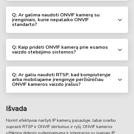
Q: Ar galima naudoti ONVIF kamerą su
įrenginiais, kurie nepalaiko ONVIF
standarto?
Q: Kaip pridėti ONVIF kamerą prie esamos
vaizdo stebėjimo sistemos?
Q: Ar galiu naudoti RTSP, kad kompiuteryje
arba mobiliajame įrenginyje peržiūrėčiau
ONVIF kameros vaizdo įrašus?
Išvada
Norint efektyviai naršyti IP kamerų pasaulyje, labai svarbu
suprasti RTSP ir ONVIF skirtumus ir ryšį. ONVIF kameros
užtikrina didesnį suderinamumą ir integraciją su įvairiais IP