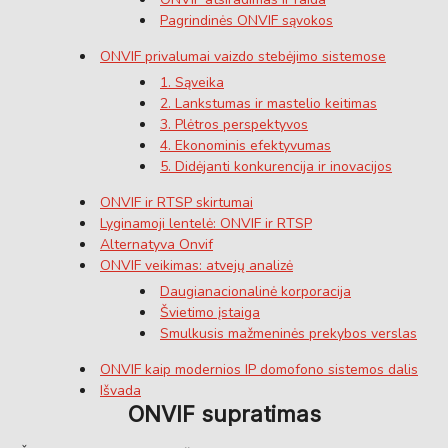
Pagrindinės ONVIF sąvokos
ONVIF privalumai vaizdo stebėjimo sistemose
1. Sąveika
2. Lankstumas ir mastelio keitimas
3. Plėtros perspektyvos
4. Ekonominis efektyvumas
5. Didėjanti konkurencija ir inovacijos
ONVIF ir RTSP skirtumai
Lyginamoji lentelė: ONVIF ir RTSP
Alternatyva Onvif
ONVIF veikimas: atvejų analizė
Daugianacionalinė korporacija
Švietimo įstaiga
Smulkusis mažmeninės prekybos verslas
ONVIF kaip modernios IP domofono sistemos dalis
Išvada
ONVIF supratimas