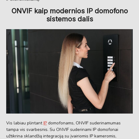
ONVIF kaip modernios IP domofono
sistemos dalis
Vis labiau plintant
IP
domofonams, ONVIF suderinamumas
tampa vis svarbesnis. Su ONVIF suderinami IP domofonai
užtikrina sklandžią integraciją su įvairiomis IP kameromis,