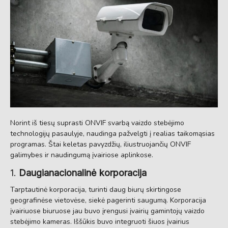
Norint iš tiesų suprasti ONVIF svarbą vaizdo stebėjimo
technologijų pasaulyje, naudinga pažvelgti į realias taikomąsias
programas. Štai keletas pavyzdžių, iliustruojančių ONVIF
galimybes ir naudingumą įvairiose aplinkose.
1.
Daugianacionalinė korporacija
Tarptautinė korporacija, turinti daug biurų skirtingose
geografinėse vietovėse, siekė pagerinti saugumą. Korporacija
įvairiuose biuruose jau buvo įrengusi įvairių gamintojų vaizdo
stebėjimo kameras. Iššūkis buvo integruoti šiuos įvairius