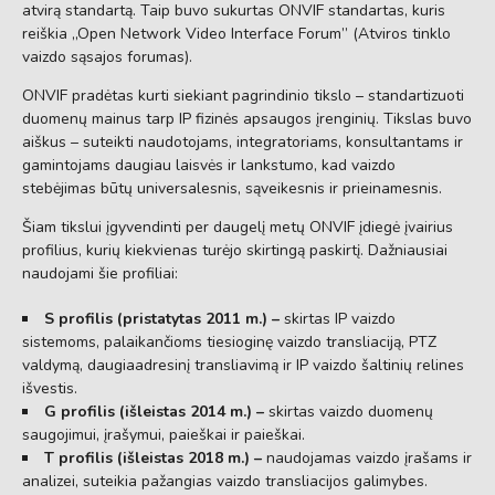
atvirą standartą. Taip buvo sukurtas ONVIF standartas, kuris
reiškia „Open Network Video Interface Forum” (Atviros tinklo
vaizdo sąsajos forumas).
ONVIF pradėtas kurti siekiant pagrindinio tikslo – standartizuoti
duomenų mainus tarp IP fizinės apsaugos įrenginių. Tikslas buvo
aiškus – suteikti naudotojams, integratoriams, konsultantams ir
gamintojams daugiau laisvės ir lankstumo, kad vaizdo
stebėjimas būtų universalesnis, sąveikesnis ir prieinamesnis.
Šiam tikslui įgyvendinti per daugelį metų ONVIF įdiegė įvairius
profilius, kurių kiekvienas turėjo skirtingą paskirtį. Dažniausiai
naudojami šie profiliai:
S profilis (pristatytas 2011 m.) –
skirtas IP vaizdo
sistemoms, palaikančioms tiesioginę vaizdo transliaciją, PTZ
valdymą, daugiaadresinį transliavimą ir IP vaizdo šaltinių relines
išvestis.
G profilis (išleistas 2014 m.) –
skirtas vaizdo duomenų
saugojimui, įrašymui, paieškai ir paieškai.
T profilis (išleistas 2018 m.) –
naudojamas vaizdo įrašams ir
analizei, suteikia pažangias vaizdo transliacijos galimybes.