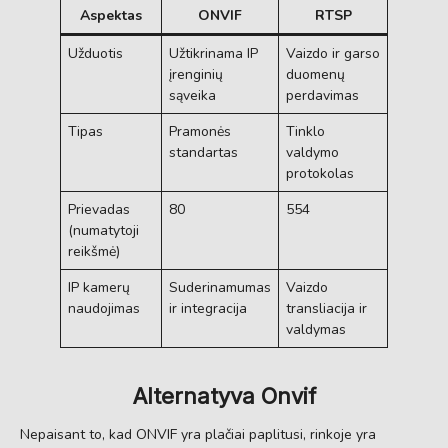
Aspektas
ONVIF
RTSP
Užduotis
Užtikrinama IP
Vaizdo ir garso
įrenginių
duomenų
sąveika
perdavimas
Tipas
Pramonės
Tinklo
standartas
valdymo
protokolas
Prievadas
80
554
(numatytoji
reikšmė)
IP kamerų
Suderinamumas
Vaizdo
naudojimas
ir integracija
transliacija ir
valdymas
Alternatyva Onvif
Nepaisant to, kad ONVIF yra plačiai paplitusi, rinkoje yra