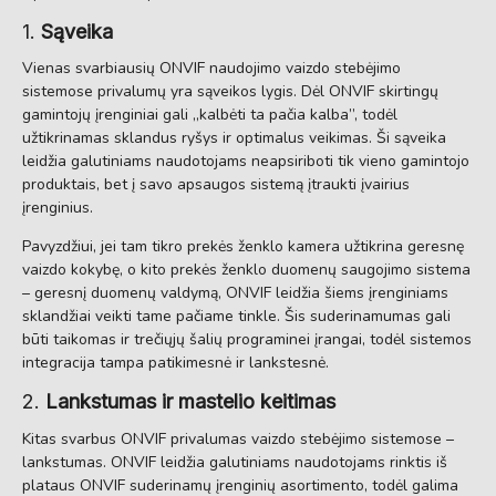
1.
Sąveika
Vienas svarbiausių ONVIF naudojimo vaizdo stebėjimo
sistemose privalumų yra sąveikos lygis. Dėl ONVIF skirtingų
gamintojų įrenginiai gali „kalbėti ta pačia kalba”, todėl
užtikrinamas sklandus ryšys ir optimalus veikimas. Ši sąveika
leidžia galutiniams naudotojams neapsiriboti tik vieno gamintojo
produktais, bet į savo apsaugos sistemą įtraukti įvairius
įrenginius.
Pavyzdžiui, jei tam tikro prekės ženklo kamera užtikrina geresnę
vaizdo kokybę, o kito prekės ženklo duomenų saugojimo sistema
– geresnį duomenų valdymą, ONVIF leidžia šiems įrenginiams
sklandžiai veikti tame pačiame tinkle. Šis suderinamumas gali
būti taikomas ir trečiųjų šalių programinei įrangai, todėl sistemos
integracija tampa patikimesnė ir lankstesnė.
2.
Lankstumas ir mastelio keitimas
Kitas svarbus ONVIF privalumas vaizdo stebėjimo sistemose –
lankstumas. ONVIF leidžia galutiniams naudotojams rinktis iš
plataus ONVIF suderinamų įrenginių asortimento, todėl galima