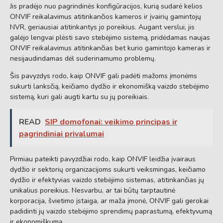
Jis pradėjo nuo pagrindinės konfigūracijos, kurią sudarė kelios
ONVIF reikalavimus atitinkančios kameros ir įvairių gamintojų
NVR, geriausiai atitinkantys jo poreikius. Augant verslui, jis
galėjo lengvai plėsti savo stebėjimo sistemą, pridėdamas naujas
ONVIF reikalavimus atitinkančias bet kurio gamintojo kameras ir
nesijaudindamas dėl suderinamumo problemų.
Šis pavyzdys rodo, kaip ONVIF gali padėti mažoms įmonėms
sukurti lanksčią, keičiamo dydžio ir ekonomišką vaizdo stebėjimo
sistemą, kuri gali augti kartu su jų poreikiais.
READ
SIP domofonai: veikimo principas ir
pagrindiniai privalumai
Pirmiau pateikti pavyzdžiai rodo, kaip ONVIF leidžia įvairaus
dydžio ir sektorių organizacijoms sukurti veiksmingas, keičiamo
dydžio ir efektyvias vaizdo stebėjimo sistemas, atitinkančias jų
unikalius poreikius. Nesvarbu, ar tai būtų tarptautinė
korporacija, švietimo įstaiga, ar maža įmonė, ONVIF gali gerokai
padidinti jų vaizdo stebėjimo sprendimų paprastumą, efektyvumą
ir ekonomiškumą.