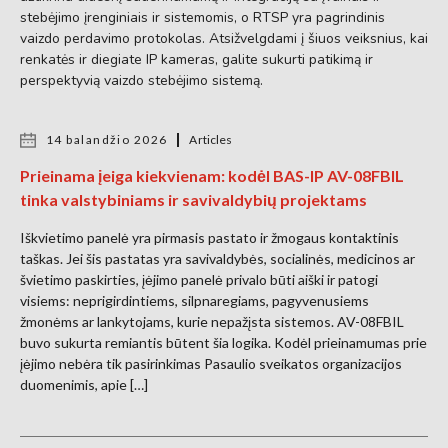
stebėjimo įrenginiais ir sistemomis, o RTSP yra pagrindinis
vaizdo perdavimo protokolas. Atsižvelgdami į šiuos veiksnius, kai
renkatės ir diegiate IP kameras, galite sukurti patikimą ir
perspektyvią vaizdo stebėjimo sistemą.
14 balandžio 2026
Articles
Prieinama įeiga kiekvienam: kodėl BAS-IP AV-08FBIL
tinka valstybiniams ir savivaldybių projektams
Iškvietimo panelė yra pirmasis pastato ir žmogaus kontaktinis
taškas. Jei šis pastatas yra savivaldybės, socialinės, medicinos ar
švietimo paskirties, įėjimo panelė privalo būti aiški ir patogi
visiems: neprigirdintiems, silpnaregiams, pagyvenusiems
žmonėms ar lankytojams, kurie nepažįsta sistemos. AV-08FBIL
buvo sukurta remiantis būtent šia logika. Kodėl prieinamumas prie
įėjimo nebėra tik pasirinkimas Pasaulio sveikatos organizacijos
duomenimis, apie […]