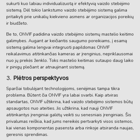
sukurti kuo labiau individualizuotą ir efektyvią vaizdo stebėjimo
sistemą. Dėl tokio lankstumo vaizdo stebėjimo sistemą galima
pritaikyti prie unikalių kiekvieno asmens ar organizacijos poreikių
ir biudžeto.
Be to, ONVIF padidina vaizdo stebėjimo sistemų mastelio keitimo
galimybes. Augant ar keičiantis saugumo poreikiams, į esamą
sistemą galima lengvai integruoti papildomas ONVIF
reikalavimus atitinkančias kameras ar įrenginius, nepriklausomai
nuo jų prekės ženklo. Toks mastelio keitimas sutaupo daug laiko
ir pinigų plečiant ar atnaujinant sistemą.
3.
Plėtros perspektyvos
Sparčiai tobulėjant technologijoms, senėjimas tampa tikra
problema. Būtent čia ONVIF yra labai svarbi. Kaip atviras
standartas, ONVIF užtikrina, kad vaizdo stebėjimo sistemos būtų
apsaugotos nuo ateities. Jis užtikrina, kad nauji ONVIF
atitinkantys įrenginiai galėtų veikti su senesniais įrenginiais. Šis
privalumas reiškia, kad jums nereikės pertvarkyti visos sistemos,
kai vienas komponentas pasensta arba rinkoje atsiranda naujas,
geresnis sprendimas.