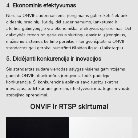
4.
Ekonominis efektyvumas
Nors su ONVIF suderinamiems įrenginiams gali reikėti šiek tiek
didesnių pradinių išlaidų, dėl suderinamumo, lankstumo ir
ateities galimybių jie yra ekonomiškai efektyvus sprendimas. Dėl
galimybės integruoti geriausius skirtingų gamintojų įrenginius,
mažesnio sistemos keitimo poreikio ir lengvo išplėtimo ONVIF
standartas gali gerokai sumažinti išlaidas ilguoju laikotarpiu.
5. Didėjanti konkurencija ir inovacijos
Šis standartas sudarė vienodas sąlygas visiems gamintojams
gaminti ONVIF atitinkančius įrenginius, todėl padidėjo
konkurencija. Ši konkurencinė aplinka savo ruožtu skatina
inovacijas, todėl kuriami geresni, efektyvesni ir patogesni vaizdo
stebėjimo sprendimai.
ONVIF ir RTSP skirtumai