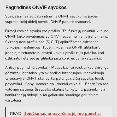
Pagrindinės ONVIF sąvokos
Susipažinimas su pagrindinėmis ONVIF sąvokomis padės
suprasti, kokį didelį poveikį ONVIF padarė pramonei.
Pirmoji esminė sąvoka yra profiliai. Tai funkcijų rinkiniai, kuriuos
ONVIF laiko privalomais su ONVIF suderinamiems įrenginiams.
Skirtinguose profiliuose (S, G, T) apibrėžiamos skirtingos
funkcijos ir galimybės. Todėl rinkdamiesi ONVIF atitinkantį
įrenginį turėtumėte nustatyti, kokius profilius jis palaiko, kad
užtikrintumėte, jog jis atitinka jūsų konkrečius reikalavimus.
Antroji pagrindinė sąvoka – IP sąveika. Tai reiškia, kad skirtingų
gamintojų prietaisai yra sklandžiai integruojami ir sąveikauja
tarpusavyje. ONVIF standartai palengvina šią sąveiką, todėl,
pavyzdžiui, „Sony” kamera gali darniai veikti su „Bosch” vaizdo
valdymo sistema. Ši sąveika skatina lankstumą, pasirinkimą ir
konkurenciją rinkoje, o tai galiausiai naudinga galutiniam
vartotojui.
READ
Įleidžiamas ar paviršinis įėjimo panelis: