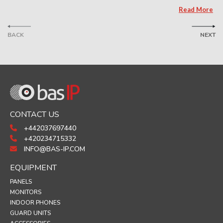
Read More
BACK
NEXT
CONTACT US
+442037697440
+420234715332
INFO@BAS-IP.COM
EQUIPMENT
PANELS
MONITORS
INDOOR PHONES
GUARD UNITS