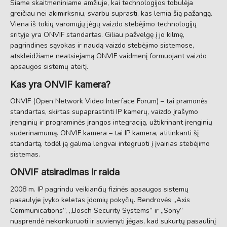
Šiame skaitmeniniame amžiuje, kai technologijos tobulėja
greičiau nei akimirksniu, svarbu suprasti, kas lemia šią pažangą.
Viena iš tokių varomųjų jėgų vaizdo stebėjimo technologijų
srityje yra ONVIF standartas. Giliau pažvelgę į jo kilmę,
pagrindines sąvokas ir naudą vaizdo stebėjimo sistemose,
atskleidžiame neatsiejamą ONVIF vaidmenį formuojant vaizdo
apsaugos sistemų ateitį.
Kas yra ONVIF kamera?
ONVIF (Open Network Video Interface Forum) – tai pramonės
standartas, skirtas supaprastinti IP kamerų, vaizdo įrašymo
įrenginių ir programinės įrangos integraciją, užtikrinant įrenginių
suderinamumą. ONVIF kamera – tai IP kamera, atitinkanti šį
standartą, todėl ją galima lengvai integruoti į įvairias stebėjimo
sistemas.
ONVIF atsiradimas ir raida
2008 m. IP pagrindu veikiančių fizinės apsaugos sistemų
pasaulyje įvyko keletas įdomių pokyčių. Bendrovės „Axis
Communications”, „Bosch Security Systems” ir „Sony”
nusprendė nekonkuruoti ir suvienyti jėgas, kad sukurtų pasaulinį