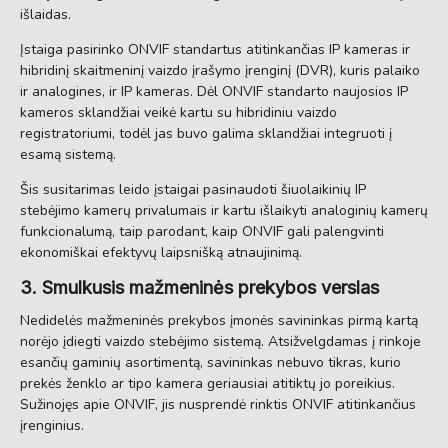
išlaidas.
Įstaiga pasirinko ONVIF standartus atitinkančias IP kameras ir
hibridinį skaitmeninį vaizdo įrašymo įrenginį (DVR), kuris palaiko
ir analogines, ir IP kameras. Dėl ONVIF standarto naujosios IP
kameros sklandžiai veikė kartu su hibridiniu vaizdo
registratoriumi, todėl jas buvo galima sklandžiai integruoti į
esamą sistemą.
Šis susitarimas leido įstaigai pasinaudoti šiuolaikinių IP
stebėjimo kamerų privalumais ir kartu išlaikyti analoginių kamerų
funkcionalumą, taip parodant, kaip ONVIF gali palengvinti
ekonomiškai efektyvų laipsnišką atnaujinimą.
3. Smulkusis mažmeninės prekybos verslas
Nedidelės mažmeninės prekybos įmonės savininkas pirmą kartą
norėjo įdiegti vaizdo stebėjimo sistemą. Atsižvelgdamas į rinkoje
esančių gaminių asortimentą, savininkas nebuvo tikras, kurio
prekės ženklo ar tipo kamera geriausiai atitiktų jo poreikius.
Sužinojęs apie ONVIF, jis nusprendė rinktis ONVIF atitinkančius
įrenginius.