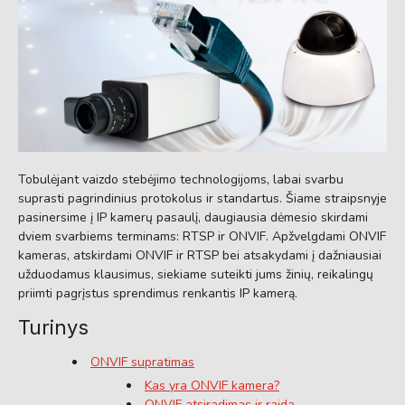
Tobulėjant vaizdo stebėjimo technologijoms, labai svarbu
suprasti pagrindinius protokolus ir standartus. Šiame straipsnyje
pasinersime į IP kamerų pasaulį, daugiausia dėmesio skirdami
dviem svarbiems terminams: RTSP ir ONVIF. Apžvelgdami ONVIF
kameras, atskirdami ONVIF ir RTSP bei atsakydami į dažniausiai
užduodamus klausimus, siekiame suteikti jums žinių, reikalingų
priimti pagrįstus sprendimus renkantis IP kamerą.
Turinys
ONVIF supratimas
Kas yra ONVIF kamera?
ONVIF atsiradimas ir raida