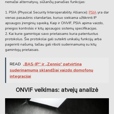
nemažai alternatyvų, siūlančių panašias funkcijas:
PSIA (Physical Security Interoperability Alliance):
PSIA
yra dar
vienas pasaulinis standartas, kuriuo siekiama užtikrinti IP
apsaugos įrenginių sąveiką. Kaip ir ONVIF, PSIA apima vaizdo,
prieigos kontrolės ir kitų apsaugos sistemų specifikacijas.
Kai kurie gamintojai savo prietaisams kuria patentuotus
protokolus. Šie protokolai gali suteikti unikalių funkcijų arba
pagerinti našumą, tačiau gali riboti suderinamumą su kitų
gamintojų prietaisais.
READ
„BAS-IP“ ir „Zennio“ patvirtina
suderinamumą sklandžiai vaizdo domofonų
integracijai
ONVIF veikimas: atvejų analizė