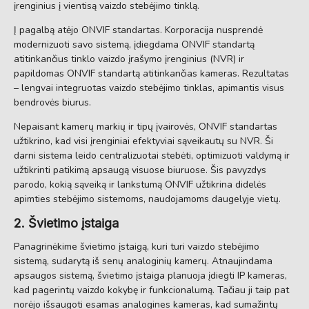
įrenginius į vientisą vaizdo stebėjimo tinklą.
Į pagalbą atėjo ONVIF standartas. Korporacija nusprendė
modernizuoti savo sistemą, įdiegdama ONVIF standartą
atitinkančius tinklo vaizdo įrašymo įrenginius (NVR) ir
papildomas ONVIF standartą atitinkančias kameras. Rezultatas
– lengvai integruotas vaizdo stebėjimo tinklas, apimantis visus
bendrovės biurus.
Nepaisant kamerų markių ir tipų įvairovės, ONVIF standartas
užtikrino, kad visi įrenginiai efektyviai sąveikautų su NVR. Ši
darni sistema leido centralizuotai stebėti, optimizuoti valdymą ir
užtikrinti patikimą apsaugą visuose biuruose. Šis pavyzdys
parodo, kokią sąveiką ir lankstumą ONVIF užtikrina didelės
apimties stebėjimo sistemoms, naudojamoms daugelyje vietų.
2. Švietimo įstaiga
Panagrinėkime švietimo įstaigą, kuri turi vaizdo stebėjimo
sistemą, sudarytą iš senų analoginių kamerų. Atnaujindama
apsaugos sistemą, švietimo įstaiga planuoja įdiegti IP kameras,
kad pagerintų vaizdo kokybę ir funkcionalumą. Tačiau ji taip pat
norėjo išsaugoti esamas analogines kameras, kad sumažintų