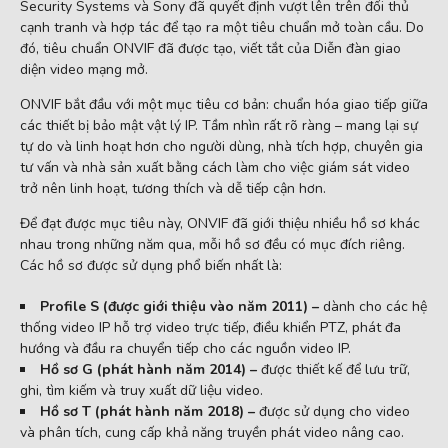
Security Systems và Sony đã quyết định vượt lên trên đối thủ
cạnh tranh và hợp tác để tạo ra một tiêu chuẩn mở toàn cầu. Do
đó, tiêu chuẩn ONVIF đã được tạo, viết tắt của Diễn đàn giao
diện video mạng mở.
ONVIF bắt đầu với một mục tiêu cơ bản: chuẩn hóa giao tiếp giữa
các thiết bị bảo mật vật lý IP. Tầm nhìn rất rõ ràng – mang lại sự
tự do và linh hoạt hơn cho người dùng, nhà tích hợp, chuyên gia
tư vấn và nhà sản xuất bằng cách làm cho việc giám sát video
trở nên linh hoạt, tương thích và dễ tiếp cận hơn.
Để đạt được mục tiêu này, ONVIF đã giới thiệu nhiều hồ sơ khác
nhau trong những năm qua, mỗi hồ sơ đều có mục đích riêng.
Các hồ sơ được sử dụng phổ biến nhất là:
Profile S (được giới thiệu vào năm 2011) –
dành cho các hệ
thống video IP hỗ trợ video trực tiếp, điều khiển PTZ, phát đa
hướng và đầu ra chuyển tiếp cho các nguồn video IP.
Hồ sơ G (phát hành năm 2014) –
được thiết kế để lưu trữ,
ghi, tìm kiếm và truy xuất dữ liệu video.
Hồ sơ T (phát hành năm 2018) –
được sử dụng cho video
và phân tích, cung cấp khả năng truyền phát video nâng cao.