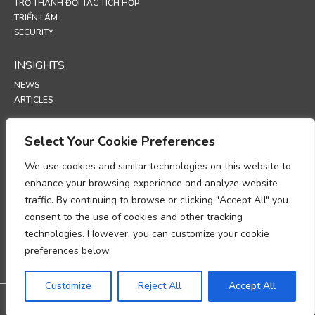
TRỞ THÀNH ĐỐI TÁC TÍCH HỢP
TRIỂN LÃM
SECURITY
INSIGHTS
NEWS
ARTICLES
SUPPORT
Select Your Cookie Preferences
TECHNICAL PORTAL
We use cookies and similar technologies on this website to
enhance your browsing experience and analyze website
POLICIES
traffic. By continuing to browse or clicking "Accept All" you
CHÍNH SÁCH BẢO MẬT
consent to the use of cookies and other tracking
INFORMASJONSKAPSLER
technologies. However, you can customize your cookie
BẢN GHI NHỚ VỀ TUÂN THỦ XỬ LÝ DỮ LIỆU CÁ NHÂN
preferences below.
PHỤ LỤC XỬ LÝ DỮ LIỆU
UP
Customize
Reject All
Accept All
@2026 All rights reserved