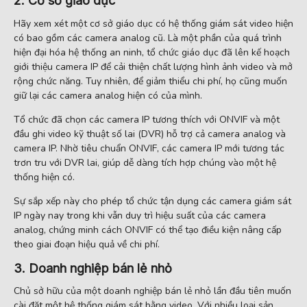
2. Cơ sở giáo dục
Hãy xem xét một cơ sở giáo dục có hệ thống giám sát video hiện
có bao gồm các camera analog cũ. Là một phần của quá trình
hiện đại hóa hệ thống an ninh, tổ chức giáo dục đã lên kế hoạch
giới thiệu camera IP để cải thiện chất lượng hình ảnh video và mở
rộng chức năng. Tuy nhiên, để giảm thiểu chi phí, họ cũng muốn
giữ lại các camera analog hiện có của mình.
Tổ chức đã chọn các camera IP tương thích với ONVIF và một
đầu ghi video kỹ thuật số lai (DVR) hỗ trợ cả camera analog và
camera IP. Nhờ tiêu chuẩn ONVIF, các camera IP mới tương tác
trơn tru với DVR lai, giúp dễ dàng tích hợp chúng vào một hệ
thống hiện có.
Sự sắp xếp này cho phép tổ chức tận dụng các camera giám sát
IP ngày nay trong khi vẫn duy trì hiệu suất của các camera
analog, chứng minh cách ONVIF có thể tạo điều kiện nâng cấp
theo giai đoạn hiệu quả về chi phí.
3. Doanh nghiệp bán lẻ nhỏ
Chủ sở hữu của một doanh nghiệp bán lẻ nhỏ lần đầu tiên muốn
cài đặt một hệ thống giám sát bằng video. Với nhiều loại sản