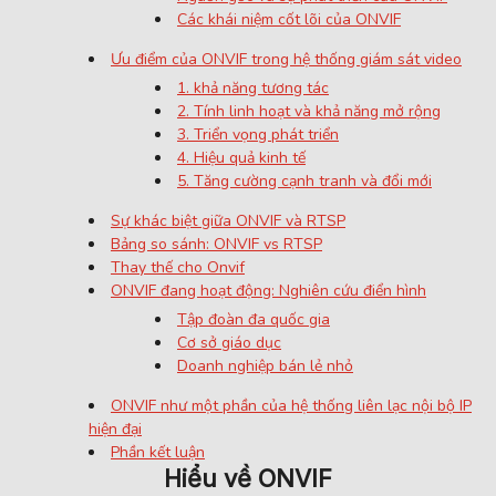
Các khái niệm cốt lõi của ONVIF
Ưu điểm của ONVIF trong hệ thống giám sát video
1. khả năng tương tác
2. Tính linh hoạt và khả năng mở rộng
3. Triển vọng phát triển
4. Hiệu quả kinh tế
5. Tăng cường cạnh tranh và đổi mới
Sự khác biệt giữa ONVIF và RTSP
Bảng so sánh: ONVIF vs RTSP
Thay thế cho Onvif
ONVIF đang hoạt động: Nghiên cứu điển hình
Tập đoàn đa quốc gia
Cơ sở giáo dục
Doanh nghiệp bán lẻ nhỏ
ONVIF như một phần của hệ thống liên lạc nội bộ IP
hiện đại
Phần kết luận
Hiểu về ONVIF