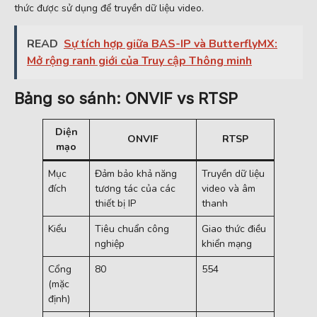
thức được sử dụng để truyền dữ liệu video.
READ
Sự tích hợp giữa BAS-IP và ButterflyMX:
Mở rộng ranh giới của Truy cập Thông minh
Bảng so sánh: ONVIF vs RTSP
Diện
ONVIF
RTSP
mạo
Mục
Đảm bảo khả năng
Truyền dữ liệu
đích
tương tác của các
video và âm
thiết bị IP
thanh
Kiểu
Tiêu chuẩn công
Giao thức điều
nghiệp
khiển mạng
Cổng
80
554
(mặc
định)