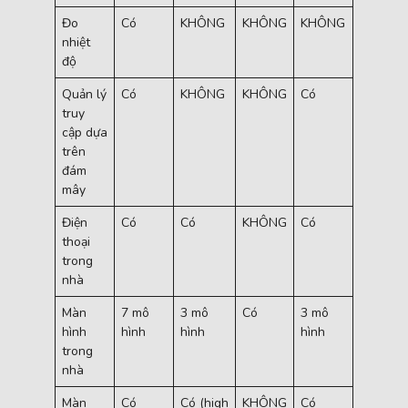
Đo
Có
KHÔNG
KHÔNG
KHÔNG
KHÔNG
nhiệt
độ
Quản lý
Có
KHÔNG
KHÔNG
Có
Độc lập
truy
cập dựa
trên
đám
mây
Điện
Có
Có
KHÔNG
Có
Thiết bị
thoại
SIP của
trong
bên thứ
nhà
3
Màn
7 mô
3 mô
Có
3 mô
3 mô
hình
hình
hình
hình
hình
trong
nhà
Màn
Có
Có (high
KHÔNG
Có
Có