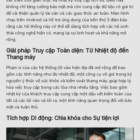
sát theo thời gian thực và nhật ký truy cập lịch sử. Điều này
không chỉ tăng cường bảo mật mà còn cung cấp dữ liệu có giá trị
để cải thiện quản lý tài sản và các giao thức an toàn. Màn hình
chạy trên Android và hỗ trợ ứng dụng của bên thứ 3 đảm bảo
rằng các hệ thống này có thể dễ dàng tích hợp với các hệ sinh
thái công nghệ hiện có, mang lại sự linh hoạt và khả năng mở
rộng.
Giải pháp Truy cập Toàn diện: Từ Nhiệt độ đến
Thang máy
Phạm vi của các hệ thống lối vào hiện đại đã mở rộng để bao
gồm các tính năng như đo nhiệt độ, một công cụ vô giá trong kỷ
nguyên ý thức về sức khỏe và kiểm soát thang máy, giúp hợp lý
hóa việc truy cập trong các tòa nhà nhiều tầng. Việc bao gồm
nhật ký của khách truy cập cung cấp một dấu vết kiểm toán của
tất cả các lối vào và lối ra, một tính năng quan trọng đối với bảo
mật và tuân thủ.
Tích hợp Di động: Chìa khóa cho Sự tiện lợi