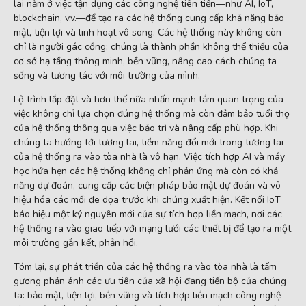
lai nằm ở việc tận dụng các công nghệ tiên tiến—như AI, IoT,
blockchain, v.v.—để tạo ra các hệ thống cung cấp khả năng bảo
mật, tiện lợi và linh hoạt vô song. Các hệ thống này không còn
chỉ là người gác cổng; chúng là thành phần không thể thiếu của
cơ sở hạ tầng thông minh, bền vững, nâng cao cách chúng ta
sống và tương tác với môi trường của mình.
Lộ trình lắp đặt và hơn thế nữa nhấn mạnh tầm quan trọng của
việc không chỉ lựa chọn đúng hệ thống mà còn đảm bảo tuổi thọ
của hệ thống thông qua việc bảo trì và nâng cấp phù hợp. Khi
chúng ta hướng tới tương lai, tiềm năng đổi mới trong tương lai
của hệ thống ra vào tòa nhà là vô hạn. Việc tích hợp AI và máy
học hứa hẹn các hệ thống không chỉ phản ứng mà còn có khả
năng dự đoán, cung cấp các biện pháp bảo mật dự đoán và vô
hiệu hóa các mối đe dọa trước khi chúng xuất hiện. Kết nối IoT
báo hiệu một kỷ nguyên mới của sự tích hợp liền mạch, nơi các
hệ thống ra vào giao tiếp với mạng lưới các thiết bị để tạo ra một
môi trường gắn kết, phản hồi.
Tóm lại, sự phát triển của các hệ thống ra vào tòa nhà là tấm
gương phản ánh các ưu tiên của xã hội đang tiến bộ của chúng
ta: bảo mật, tiện lợi, bền vững và tích hợp liền mạch công nghệ