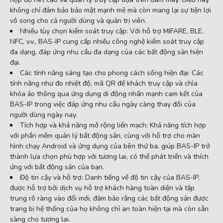
không chỉ đảm bảo bảo mật mạnh mẽ mà còn mang lại sự tiện lợi
vô song cho cả người dùng và quản trị viên.
Nhiều tùy chọn kiểm soát truy cập: Với hỗ trợ MIFARE, BLE,
NFC, v.v., BAS-IP cung cấp nhiều công nghệ kiểm soát truy cập
đa dạng, đáp ứng nhu cầu đa dạng của các bất động sản hiện
đại.
Các tính năng sáng tạo cho phong cách sống hiện đại: Các
tính năng như đo nhiệt độ, mã QR để khách truy cập và chìa
khóa ảo thông qua ứng dụng di động nhấn mạnh cam kết của
BAS-IP trong việc đáp ứng nhu cầu ngày càng thay đổi của
người dùng ngày nay.
Tích hợp và khả năng mở rộng liền mạch: Khả năng tích hợp
với phần mềm quản lý bất động sản, cùng với hỗ trợ cho màn
hình chạy Android và ứng dụng của bên thứ ba, giúp BAS-IP trở
thành lựa chọn phù hợp với tương lai, có thể phát triển và thích
ứng với bất động sản của bạn.
Độ tin cậy và hỗ trợ: Danh tiếng về độ tin cậy của BAS-IP,
được hỗ trợ bởi dịch vụ hỗ trợ khách hàng toàn diện và tập
trung rõ ràng vào đổi mới, đảm bảo rằng các bất động sản được
trang bị hệ thống của họ không chỉ an toàn hiện tại mà còn sẵn
sàng cho tương lai.