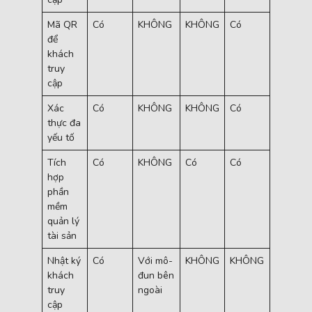
Mã QR
Có
KHÔNG
KHÔNG
Có
Với mô-
để
đun
khách
bên
truy
ngoài
cập
Xác
Có
KHÔNG
KHÔNG
Có
Có
thực đa
yếu tố
Tích
Có
KHÔNG
Có
Có
Có
hợp
phần
mềm
quản lý
tài sản
Nhật ký
Có
Với mô-
KHÔNG
KHÔNG
KHÔNG
khách
đun bên
truy
ngoài
cập