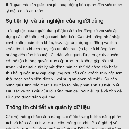
thời gian mà còn giảm chi phí hoạt động liên quan đến việc quản
lý một cơ sở an toàn.
Sự tiện lợi và trải nghiệm của người dùng
Trải nghiệm của người dùng được cải thiện đáng kể với việc áp
dụng các hệ thống nhập cảnh tiên tiến. Các tính năng như nhập
cảnh không cần chìa khóa, truy cập ứng dụng di động và chìa
khóa ảo cho khách truy cập ưu tiên sự tiện lợi mà không ảnh
hưởng đến tính bảo mật. Cư dân và người dùng được ủy quyền
có thể tận hưởng quyền truy cập trơn tru, không gặp rắc rối,
trong khi người quản lý bất động sản có thể dễ dàng cấp hoặc
thu hồi quyền truy cập, đáp ứng nhu cầu của khách truy cập tạm
thời hoặc nhân viên dịch vụ với sự gián đoạn tối thiểu. Sự cân
bằng giữa tính bảo mật và sự tiện lợi này phản ánh sự hiểu biết
sâu sắc về nhu cầu của lối sống hiện đại, nơi hiệu quả và tính dễ
sử dụng được đánh giá cao.
Thông tin chi tiết và quản lý dữ liệu
Các hệ thống nhập cảnh nâng cao được trang bị khả năng phân
tích và báo cáo tinh vi, cung cấp thông tin chi tiết có giá trị về
các mẫu truy cập và xu hướng sử dụng. Dữ liệu này có thể đóng