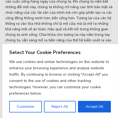
vào cuộc sống hàng ngày của chúng ta. Khi chúng ta nắm bắt
những đổi mới này, chúng ta không chỉ nâng cao tính bảo mật và
chức năng của các tài sản của mình mà còn góp phần tạo ra các
cộng đồng thông minh hơn, bền vững hơn. Tương lai của các hệ
thống ra vào tòa nhà không chỉ là mở cửa; mà là mở ra những
khả năng mới về an toàn, hiệu quả và kết nối trong không gian
chúng ta sinh sống. Chìa khóa cho tương lai này nằm trong tay
chúng ta, sẵn sàng mở ra tiềm năng của thế hệ kiểm soát ra vào
tiếp theo.
Select Your Cookie Preferences
14 April 2026
Articles
We use cookies and similar technologies on this website to
enhance your browsing experience and analyze website
Lối vào tiếp cận cho mọi người: tại sao BAS-IP AV-
traffic. By continuing to browse or clicking "Accept All" you
08FBIL phù hợp cho các dự án chính phủ và thành phố
consent to the use of cookies and other tracking
technologies. However, you can customize your cookie
Bảng gọi cửa là điểm tiếp xúc đầu tiên giữa tòa nhà và con người.
Và nếu tòa nhà đó thuộc về thành phố, xã hội, y tế hoặc giáo dục,
preferences below.
bảng gọi cửa tại lối vào phải rõ ràng và thuận tiện cho tất cả mọi
người: người khiếm thính, người khiếm thị, người […]
Customize
Reject All
Accept All