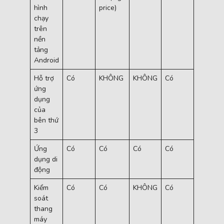
hình
price)
chạy
trên
nền
tảng
Android
Hỗ trợ
Có
KHÔNG
KHÔNG
Có
Có
ứng
dụng
của
bên thứ
3
Ứng
Có
Có
Có
Có
Có
dụng di
động
Kiểm
Có
Có
KHÔNG
Có
Có
soát
thang
máy