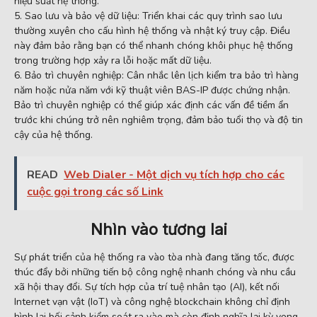
hiệu suất hệ thống.
Sao lưu và bảo vệ dữ liệu: Triển khai các quy trình sao lưu
thường xuyên cho cấu hình hệ thống và nhật ký truy cập. Điều
này đảm bảo rằng bạn có thể nhanh chóng khôi phục hệ thống
trong trường hợp xảy ra lỗi hoặc mất dữ liệu.
Bảo trì chuyên nghiệp: Cân nhắc lên lịch kiểm tra bảo trì hàng
năm hoặc nửa năm với kỹ thuật viên BAS-IP được chứng nhận.
Bảo trì chuyên nghiệp có thể giúp xác định các vấn đề tiềm ẩn
trước khi chúng trở nên nghiêm trọng, đảm bảo tuổi thọ và độ tin
cậy của hệ thống.
READ
Web Dialer - Một dịch vụ tích hợp cho các
cuộc gọi trong các số Link
Nhìn vào tương lai
Sự phát triển của hệ thống ra vào tòa nhà đang tăng tốc, được
thúc đẩy bởi những tiến bộ công nghệ nhanh chóng và nhu cầu
xã hội thay đổi. Sự tích hợp của trí tuệ nhân tạo (AI), kết nối
Internet vạn vật (IoT) và công nghệ blockchain không chỉ định
hình lại bối cảnh kiểm soát ra vào mà còn định nghĩa lại kỳ vọng