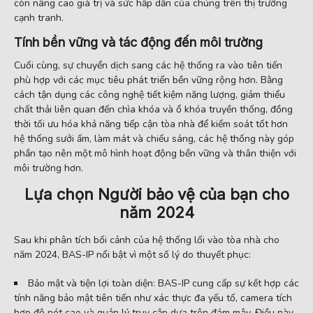
còn nâng cao giá trị và sức hấp dẫn của chúng trên thị trường
cạnh tranh.
Tính bền vững và tác động đến môi trường
Cuối cùng, sự chuyển dịch sang các hệ thống ra vào tiên tiến
phù hợp với các mục tiêu phát triển bền vững rộng hơn. Bằng
cách tận dụng các công nghệ tiết kiệm năng lượng, giảm thiểu
chất thải liên quan đến chìa khóa và ổ khóa truyền thống, đồng
thời tối ưu hóa khả năng tiếp cận tòa nhà để kiểm soát tốt hơn
hệ thống sưởi ấm, làm mát và chiếu sáng, các hệ thống này góp
phần tạo nên một mô hình hoạt động bền vững và thân thiện với
môi trường hơn.
Lựa chọn Người bảo vệ của bạn cho
năm 2024
Sau khi phân tích bối cảnh của hệ thống lối vào tòa nhà cho
năm 2024, BAS-IP nổi bật vì một số lý do thuyết phục:
Bảo mật và tiện lợi toàn diện: BAS-IP cung cấp sự kết hợp các
tính năng bảo mật tiên tiến như xác thực đa yếu tố, camera tích
hợp độ nét cao và quản lý truy cập dựa trên đám mây. Điều này