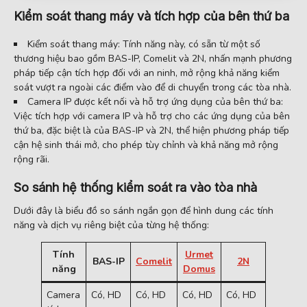
Kiểm soát thang máy và tích hợp của bên thứ ba
Kiểm soát thang máy: Tính năng này, có sẵn từ một số
thương hiệu bao gồm BAS-IP, Comelit và 2N, nhấn mạnh phương
pháp tiếp cận tích hợp đối với an ninh, mở rộng khả năng kiểm
soát vượt ra ngoài các điểm vào để di chuyển trong các tòa nhà.
Camera IP được kết nối và hỗ trợ ứng dụng của bên thứ ba:
Việc tích hợp với camera IP và hỗ trợ cho các ứng dụng của bên
thứ ba, đặc biệt là của BAS-IP và 2N, thể hiện phương pháp tiếp
cận hệ sinh thái mở, cho phép tùy chỉnh và khả năng mở rộng
rộng rãi.
So sánh hệ thống kiểm soát ra vào tòa nhà
Dưới đây là biểu đồ so sánh ngắn gọn để hình dung các tính
năng và dịch vụ riêng biệt của từng hệ thống:
Tính
Urmet
BAS-IP
Comelit
2N
Fermax
năng
Domus
Camera
Có, HD
Có, HD
Có, HD
Có, HD
Có, HD