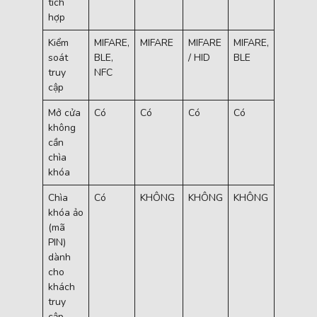
tích
hợp
Kiểm
MIFARE,
MIFARE
MIFARE
MIFARE,
MIFARE
soát
BLE,
/ HID
BLE
truy
NFC
cập
Mở cửa
Có
Có
Có
Có
Với mô-
không
đun
cần
bên
chìa
ngoài
khóa
Chìa
Có
KHÔNG
KHÔNG
KHÔNG
Với mô-
khóa ảo
đun
(mã
bên
PIN)
ngoài
dành
cho
khách
truy
cập