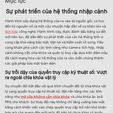
Mục lục
Sự phát triển của hệ thống nhập cảnh
Hành trình xây dựng hệ thống cửa ra vào từ nguồn gốc cơ học
đến kỷ nguyên số là một câu chuyện hấp dẫn về sự khéo léo và
tích hợp
công nghệ. Hành trình này, được đánh dấu bằng sự đổi
mới liên tục, đã dẫn đến sự phát triển của các hệ thống tinh vi
cung cấp khả năng bảo mật, tiện lợi và kiểm soát vô song. Hãy
cùng khám phá cách các tính năng như camera tích hợp, nhập
cảnh không cần chìa khóa và quản lý truy cập dựa trên đám mây
đã cách mạng hóa các hệ thống cửa ra vào, biến chúng thành
các giải pháp bảo mật toàn diện.
Sự trỗi dậy của quyền truy cập kỹ thuật số: Vượt
ra ngoài chìa khóa vật lý
Sự chuyển đổi bắt đầu với quá trình chuyển đổi từ chìa khóa vật
lý sang quyền truy cập kỹ thuật số, đặt nền tảng cho các tính
năng như
mở cửa không cần chìa khóa
và chìa khóa ảo (mã
PIN) cho khách. Sự thay đổi này không chỉ tăng cường bảo mật
bằng cách khiến việc sao chép quyền truy cập trở nên khó khăn
hơn mà còn mang đến một mức độ tiện lợi chưa từng có trước