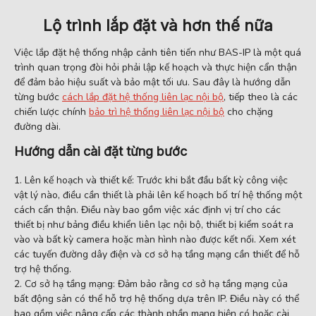
Lộ trình lắp đặt và hơn thế nữa
Việc lắp đặt hệ thống nhập cảnh tiên tiến như BAS-IP là một quá
trình quan trọng đòi hỏi phải lập kế hoạch và thực hiện cẩn thận
để đảm bảo hiệu suất và bảo mật tối ưu. Sau đây là hướng dẫn
từng bước
cách lắp đặt hệ thống liên lạc nội bộ
, tiếp theo là các
chiến lược chính
bảo trì hệ thống liên lạc nội bộ
cho chặng
đường dài.
Hướng dẫn cài đặt từng bước
Lên kế hoạch và thiết kế: Trước khi bắt đầu bất kỳ công việc
vật lý nào, điều cần thiết là phải lên kế hoạch bố trí hệ thống một
cách cẩn thận. Điều này bao gồm việc xác định vị trí cho các
thiết bị như bảng điều khiển liên lạc nội bộ, thiết bị kiểm soát ra
vào và bất kỳ camera hoặc màn hình nào được kết nối. Xem xét
các tuyến đường dây điện và cơ sở hạ tầng mạng cần thiết để hỗ
trợ hệ thống.
Cơ sở hạ tầng mạng: Đảm bảo rằng cơ sở hạ tầng mạng của
bất động sản có thể hỗ trợ hệ thống dựa trên IP. Điều này có thể
bao gồm việc nâng cấp các thành phần mạng hiện có hoặc cài