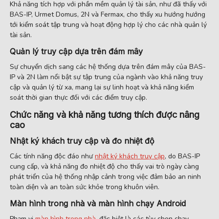
Khả năng tích hợp với phần mềm quản lý tài sản, như đã thấy với
BAS-IP, Urmet Domus, 2N và Fermax, cho thấy xu hướng hướng
tới kiểm soát tập trung và hoạt động hợp lý cho các nhà quản lý
tài sản.
Quản lý truy cập dựa trên đám mây
Sự chuyển dịch sang các hệ thống dựa trên đám mây của BAS-
IP và 2N làm nổi bật sự tập trung của ngành vào khả năng truy
cập và quản lý từ xa, mang lại sự linh hoạt và khả năng kiểm
soát thời gian thực đối với các điểm truy cập.
Chức năng và khả năng tương thích được nâng
cao
Nhật ký khách truy cập và đo nhiệt độ
Các tính năng độc đáo như
nhật ký khách truy cập
, do BAS-IP
cung cấp, và khả năng đo nhiệt độ cho thấy vai trò ngày càng
phát triển của hệ thống nhập cảnh trong việc đảm bảo an ninh
toàn diện và an toàn sức khỏe trong khuôn viên.
Màn hình trong nhà và màn hình chạy Android
Phạm vi
màn hình trong nhà
, đặc biệt là các tùy chọn chạy