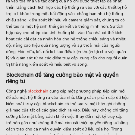
ra vào tòa nhà và tác động của nó chỉ được thiết lập để phát
triển. Bằng cách tích hợp các hệ thống ra vào với các thiết bị hỗ
trợ IoT khác trong một bất động sản, chẳng hạn như hệ thống
chiếu sáng, kiểm soát khí hậu và camera giám sát, chúng ta có
thể tạo ra một hệ sinh thái gắn kết và thông minh hơn. Sự tích
hợp này cho phép các tình huống khi vào tòa nhà có thể kích
hoạt các cài đặt cá nhân hóa cho hệ thống chiếu sáng và nhiệt
độ, nâng cao hiệu quả năng lượng và sự thoải mái của người
dùng. Hơn nữa, kết nối IoT tạo điều kiện thuận lợi cho việc quản
lý và giám sát từ xa các điểm truy cập, cung cấp cho người quản
trị khả năng kiểm soát và hiểu biết vô song.
Blockchain để tăng cường bảo mật và quyền
riêng tư
Công nghệ
blockchain
cung cấp một phương pháp tiếp cận mới
để bảo mật hệ thống ra vào tòa nhà. Bằng cách phân cấp dữ liệu
kiểm soát truy cập, blockchain có thể tạo ra một bản ghi chống
giả mạo của tất cả các giao dịch ra vào. Điều này không chỉ tăng
cường bảo mật bằng cách khiến việc thay đổi nhật ký truy cập
trở nên gần như không thể mà còn cải thiện quyền riêng tư bằng
cách trao cho cá nhân quyền kiểm soát dữ liệu của họ. Trong