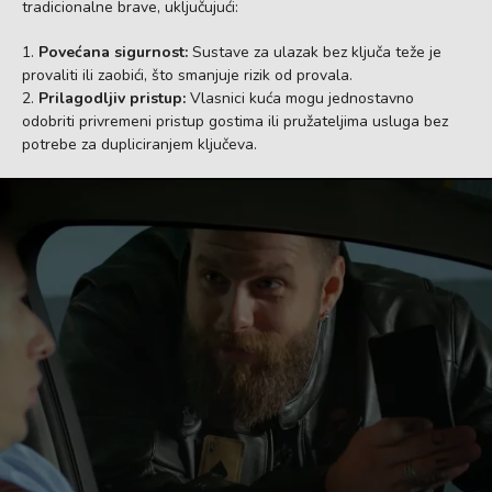
tradicionalne brave, uključujući:
Povećana sigurnost:
Sustave za ulazak bez ključa teže je
provaliti ili zaobići, što smanjuje rizik od provala.
Prilagodljiv pristup:
Vlasnici kuća mogu jednostavno
odobriti privremeni pristup gostima ili pružateljima usluga bez
potrebe za dupliciranjem ključeva.