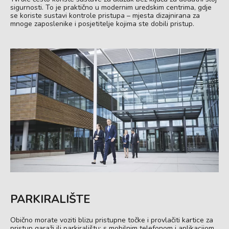
sigurnosti. To je praktično u modernim uredskim centrima, gdje
se koriste sustavi kontrole pristupa – mjesta dizajnirana za
mnoge zaposlenike i posjetitelje kojima ste dobili pristup.
PARKIRALIŠTE
Obično morate voziti blizu pristupne točke i provlačiti kartice za
pristup garaži ili parkiralištu; s mobilnim telefonom i aplikacijom