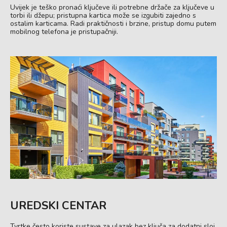
Uvijek je teško pronaći ključeve ili potrebne držače za ključeve u
torbi ili džepu; pristupna kartica može se izgubiti zajedno s
ostalim karticama. Radi praktičnosti i brzine, pristup domu putem
mobilnog telefona je pristupačniji.
UREDSKI CENTAR
Tvrtke često koriste sustave za ulazak bez ključa za dodatni sloj