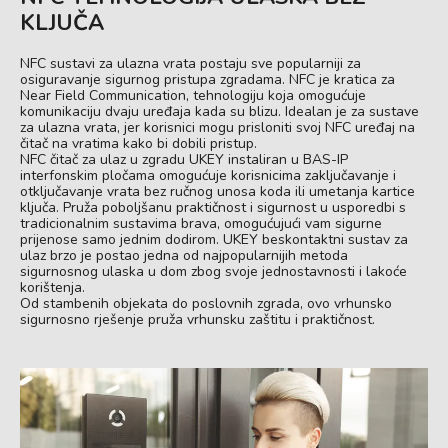
KLJUČA
NFC sustavi za ulazna vrata postaju sve popularniji za
osiguravanje sigurnog pristupa zgradama. NFC je kratica za
Near Field Communication, tehnologiju koja omogućuje
komunikaciju dvaju uređaja kada su blizu. Idealan je za sustave
za ulazna vrata, jer korisnici mogu prisloniti svoj NFC uređaj na
čitač na vratima kako bi dobili pristup.
NFC čitač za ulaz u zgradu UKEY instaliran u BAS-IP
interfonskim pločama omogućuje korisnicima zaključavanje i
otključavanje vrata bez ručnog unosa koda ili umetanja kartice
ključa. Pruža poboljšanu praktičnost i sigurnost u usporedbi s
tradicionalnim sustavima brava, omogućujući vam sigurne
prijenose samo jednim dodirom. UKEY beskontaktni sustav za
ulaz brzo je postao jedna od najpopularnijih metoda
sigurnosnog ulaska u dom zbog svoje jednostavnosti i lakoće
korištenja.
Od stambenih objekata do poslovnih zgrada, ovo vrhunsko
sigurnosno rješenje pruža vrhunsku zaštitu i praktičnost.