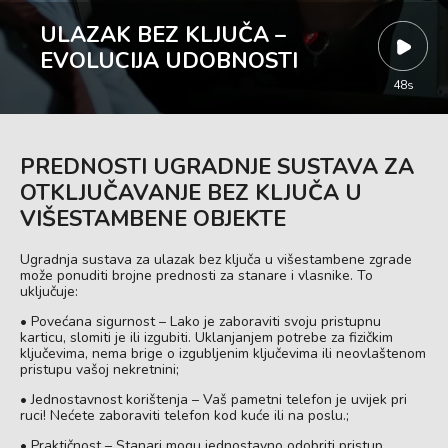
ULAZAK BEZ KLJUČA –
EVOLUCIJA UDOBNOSTI
48s
PREDNOSTI UGRADNJE SUSTAVA ZA
OTKLJUČAVANJE BEZ KLJUČA U
VIŠESTAMBENE OBJEKTE
Ugradnja sustava za ulazak bez ključa u višestambene zgrade
može ponuditi brojne prednosti za stanare i vlasnike. To
uključuje:
• Povećana sigurnost – Lako je zaboraviti svoju pristupnu
karticu, slomiti je ili izgubiti. Uklanjanjem potrebe za fizičkim
ključevima, nema brige o izgubljenim ključevima ili neovlaštenom
pristupu vašoj nekretnini;
• Jednostavnost korištenja – Vaš pametni telefon je uvijek pri
ruci! Nećete zaboraviti telefon kod kuće ili na poslu.;
• Praktičnost – Stanari mogu jednostavno odobriti pristup