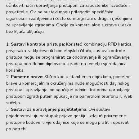
učinkovit način upravljanja pristupom za zaposlenike, izvođače i
posjetitelje. Ovi se sustavi mogu prilagoditi specifičnim
sigurnosnim zahtjevima i često su integrirani s drugim rješenjima
za upravljanje zgradama. Opcije za komercijalne sustave ulaska
bez ključa uključuju:
Sustavi kontrole pristupa:
Koristeći kombinaciju RFID kartica,
privjesaka za ključeve ili biometrijskih čitača, sustavi kontrole
pristupa mogu se programirati za odobravanje ili ograničavanje
pristupa određenim dijelovima zgrade na temelju vjerodajnica
korisnika.
Pametne brave:
Slično kao u stambenim objektima, pametne
brave u komercijalnim okruženjima nude mogućnosti daljinskog
pristupa i upravljanja, omogućujući administratorima upravljanje
pristupom zgradi putem aplikacije na pametnom telefonu ili web
sučelja.
Sustavi za upravljanje posjetiteljima:
Ovi sustavi
pojednostavljuju postupak prijave gostiju, izdajući privremene
pristupne kodove ili vjerodajnice koje se mogu pratiti i opozvati
po potrebi.