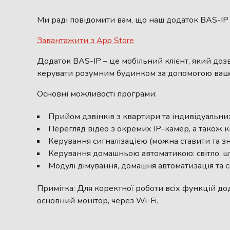
Ми раді повідомити вам, що наш додаток BAS-IP 
Завантажити з App Store
Додаток BAS-IP – це мобільний клієнт, який доз
керувати розумним будинком за допомогою вашог
Основні можливості програми:
Прийом дзвінків з квартири та індивідуальни
Перегляд відео з окремих IP-камер, а також
Керування сигналізацією (можна ставити та з
Керування домашньою автоматикою: світло, шт
Модулі дімування, домашня автоматизація та с
Примітка:
Для коректної роботи всіх функцій дод
основний монітор, через Wi-Fi.