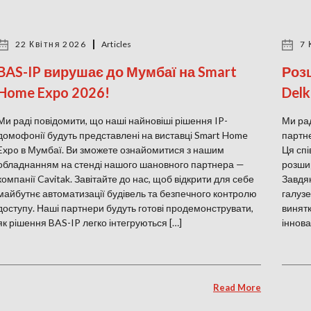
22 Квітня 2026
Articles
7 
BAS-IP вирушає до Мумбаї на Smart
Розш
Home Expo 2026!
Delk
Ми раді повідомити, що наші найновіші рішення IP-
Ми рад
домофонії будуть представлені на виставці Smart Home
партне
Expo в Мумбаї. Ви зможете ознайомитися з нашим
Ця спі
обладнанням на стенді нашого шановного партнера —
розшир
компанії Cavitak. Завітайте до нас, щоб відкрити для себе
Завдяк
майбутнє автоматизації будівель та безпечного контролю
галузе
доступу. Наші партнери будуть готові продемонструвати,
винятк
як рішення BAS-IP легко інтегруються […]
іннова
Read More