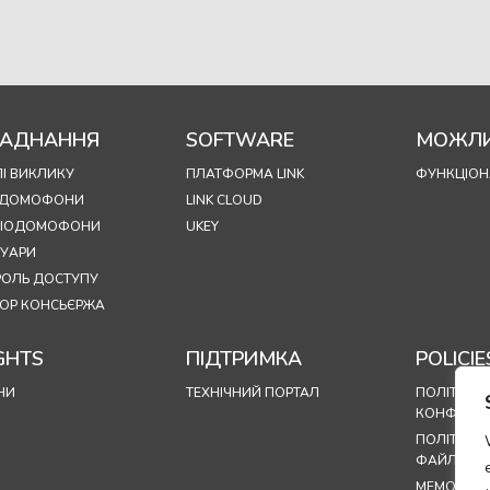
АДНАННЯ
SOFTWARE
МОЖЛИ
І ВИКЛИКУ
ПЛАТФОРМА LINK
ФУНКЦІОН
ОДОМОФОНИ
LINK CLOUD
УДІОДОМОФОНИ
UKEY
СУАРИ
РОЛЬ ДОСТУПУ
ОР КОНСЬЄРЖА
GHTS
ПІДТРИМКА
POLICIE
НИ
ТЕХНІЧНИЙ ПОРТАЛ
ПОЛІТИКА
КОНФІДЕН
ПОЛІТИКА
ФАЙЛІВ CO
МЕМОРАНД