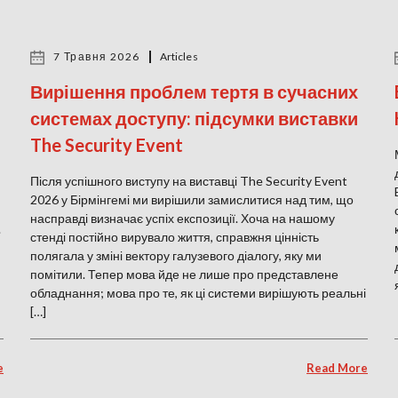
7 Травня 2026
Articles
Вирішення проблем тертя в сучасних
системах доступу: підсумки виставки
The Security Event
Після успішного виступу на виставці The Security Event
2026 у Бірмінгемі ми вирішили замислитися над тим, що
насправді визначає успіх експозиції. Хоча на нашому
.
стенді постійно вирувало життя, справжня цінність
полягала у зміні вектору галузевого діалогу, яку ми
помітили. Тепер мова йде не лише про представлене
обладнання; мова про те, як ці системи вирішують реальні
[…]
e
Read More