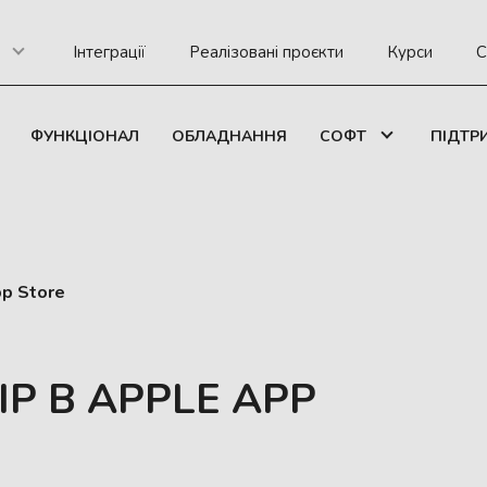
Інтеграції
Реалізовані проєкти
Курси
С
ФУНКЦІОНАЛ
ОБЛАДНАННЯ
СОФТ
ПІДТР
p Store
IP В APPLE APP