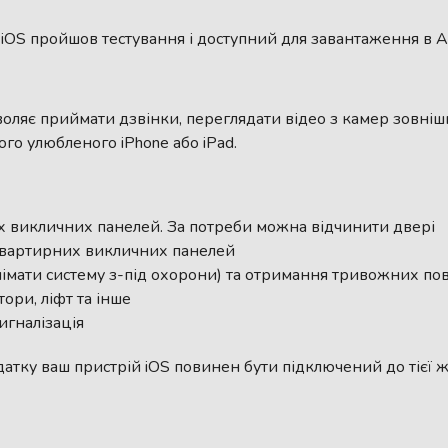
iOS пройшов тестування і доступний для завантаження в Ap
воляє приймати дзвінки, переглядати відео з камер зовні
о улюбленого iPhone або iPad.
х викличних панелей. За потреби можна відчинити двері
 квартирних викличних панелей
німати систему з-під охорони) та отримання тривожних пов
ори, ліфт та інше
игналізація
атку ваш пристрій iOS повинен бути підключений до тієї ж