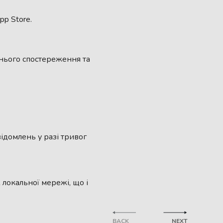
p Store.
шнього спостереження та
ідомлень у разі тривог
 локальної мережі, що і
BACK
NEXT