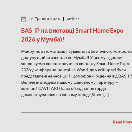
18 Травня 2026
Articles
BAS-IP на виставці Smart Home Expo
2026 у Мумбаї!
Майбутнє автоматизації будівель та безпечного контролю
доступу щойно завітало до Мумбаї! У цьому відео ми
запрошуємо вас зазирнути на виставку Smart Home Expo
2026 у конференц-центрі Jio World, де у всій красі були
представлені найновіші IP-домофонні рішення від BAS-IP
Величезна подяка нашому шановному партнеру —
компанії CAVITAK! Наше обладнання гордо
демонструвалося на їхньому стенді (Stand […]
Read Mor