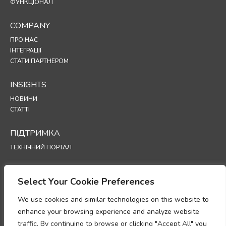
ФУНКЦІОНАЛ
COMPANY
ПРО НАС
ІНТЕГРАЦІЇ
СТАТИ ПАРТНЕРОМ
INSIGHTS
НОВИНИ
СТАТТІ
ПІДТРИМКА
ТЕХНІЧНИЙ ПОРТАЛ
POLICIES
Select Your Cookie Preferences
ПОЛІТИКА КОНФІДЕНЦІЙНОСТІ
ПОЛІТИКА ВИКОРИСТАННЯ ФАЙЛІВ COOKIE
We use cookies and similar technologies on this website to
МЕМОРАНДУМ ПРО ВІДПОВІДНІСТЬ ВИМОГАМ ЩОДО ОБРОБКИ
enhance your browsing experience and analyze website
ПЕРСОНАЛЬНИХ ДАНИХ
traffic. By continuing to browse or clicking "Accept All" you
ДОДАТОК ЩОДО ОБРОБКИ ДАНИХ