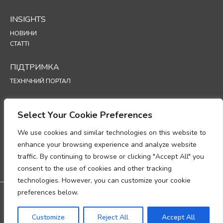
INSIGHTS
НОВИНИ
СТАТТІ
ПІДТРИМКА
ТЕХНІЧНИЙ ПОРТАЛ
POLICIES
Select Your Cookie Preferences
ПОЛІТИКА КОНФІДЕНЦІЙНОСТІ
ПОЛІТИКА ВИКОРИСТАННЯ ФАЙЛІВ COOKIE
We use cookies and similar technologies on this website to
МЕМОРАНДУМ ПРО ВІДПОВІДНІСТЬ ВИМОГАМ ЩОДО ОБРОБКИ
enhance your browsing experience and analyze website
ПЕРСОНАЛЬНИХ ДАНИХ
traffic. By continuing to browse or clicking "Accept All" you
ДОДАТОК ЩОДО ОБРОБКИ ДАНИХ
consent to the use of cookies and other tracking
UP
technologies. However, you can customize your cookie
preferences below.
Дистриб'ютор в Україні - SEC Group:
м. Київ, проспект Бажана, 30
Гарантія: 3 роки гарантії
Customize
Reject All
Accept All