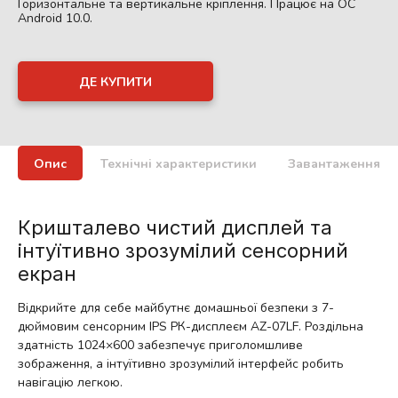
Горизонтальне та вертикальне кріплення. Працює на ОС
Android 10.0.
ДЕ КУПИТИ
Опис
Технічні характеристики
Завантаження
Кришталево чистий дисплей та
інтуїтивно зрозумілий сенсорний
екран
Відкрийте для себе майбутнє домашньої безпеки з 7-
дюймовим сенсорним IPS РК-дисплеєм AZ-07LF. Роздільна
здатність 1024×600 забезпечує приголомшливе
зображення, а інтуїтивно зрозумілий інтерфейс робить
навігацію легкою.