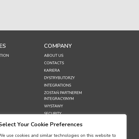
ES
COMPANY
TION
ABOUT US
CONTACTS
KARIERA
DYSTRYBUTORZY
INTEGRATIONS
ZOSTAŃ PARTNEREM
INTEGRACYJNYM
WYSTAWY
SECURITY
Select Your Cookie Preferences
S
We use cookies and similar technologies on this website to
PRYWATNOŚCI