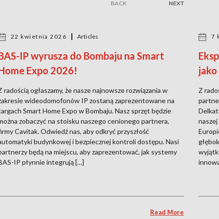
BACK
NEXT
22 kwietnia 2026
Articles
7 
BAS-IP wyrusza do Bombaju na Smart
Eksp
Home Expo 2026!
jako
Z radością ogłaszamy, że nasze najnowsze rozwiązania w
Z rado
zakresie wideodomofonów IP zostaną zaprezentowane na
partne
targach Smart Home Expo w Bombaju. Nasz sprzęt będzie
Delkat
można zobaczyć na stoisku naszego cenionego partnera,
naszej
firmy Cavitak. Odwiedź nas, aby odkryć przyszłość
Europi
automatyki budynkowej i bezpiecznej kontroli dostępu. Nasi
głębok
partnerzy będą na miejscu, aby zaprezentować, jak systemy
wyjątk
BAS-IP płynnie integrują […]
innowa
Read More