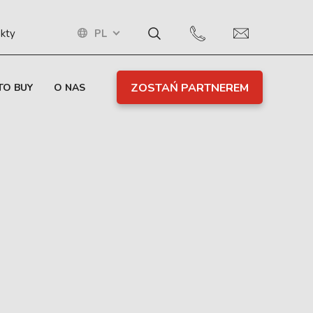
PL
kty
ZOSTAŃ PARTNEREM
TO BUY
O NAS