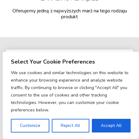
Oferujemy jedną z najwyższych marż na tego rodzaju
produkt
Select Your Cookie Preferences
Sign up for connection
Filling out all the information needed to answer you as
We use cookies and similar technologies on this website to
quickly as possible
enhance your browsing experience and analyze website
traffic. By continuing to browse or clicking "Accept All" you
consent to the use of cookies and other tracking
technologies. However, you can customize your cookie
preferences below.
Customize
Reject All
Accept All