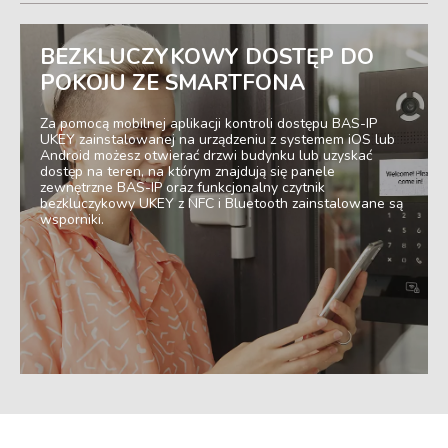
BEZKLUCZYKOWY DOSTĘP DO
POKOJU ZE SMARTFONA
Za pomocą mobilnej aplikacji kontroli dostępu BAS-IP
UKEY zainstalowanej na urządzeniu z systemem iOS lub
Android możesz otwierać drzwi budynku lub uzyskać
dostęp na teren, na którym znajdują się panele
zewnętrzne BAS-IP oraz funkcjonalny czytnik
bezkluczykowy UKEY z NFC i Bluetooth zainstalowane są
wsporniki.