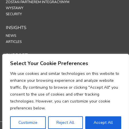
ZOSTAŃ PARTNEREM INTEGRACYJNYM
WYSTAWY
SECURITY
INSIGHTS
NEWS
ARTICLES
SUPPORT
Select Your Cookie Preferences
TECHNICAL PORTAL
We use cookies and similar technologies on this website to
POLICIES
enhance your browsing experience and analyze website
POLITYKA PRYWATNOŚCI
traffic. By continuing to browse or clicking "Accept All" you
POLITYKA PLIKÓW COOKIE
consent to the use of cookies and other tracking
MEMORANDUM DOTYCZĄCE ZGODNOŚCI PRZETWARZANIA DANYCH
technologies. However, you can customize your cookie
OSOBOWYCH
DODATEK DOTYCZĄCY PRZETWARZANIA DANYCH
preferences below.
UP
Customize
Reject All
Accept All
@2026 All rights reserved