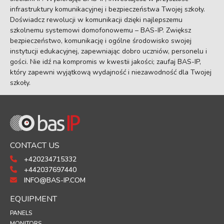
infrastruktury komunikacyjnej i bezpieczeństwa Twojej szkoły.
Doświadcz rewolucji w komunikacji dzięki najlepszemu
szkolnemu systemowi domofonowemu – BAS-IP. Zwiększ
bezpieczeństwo, komunikację i ogólne środowisko swojej
instytucji edukacyjnej, zapewniając dobro uczniów, personelu i
gości. Nie idź na kompromis w kwestii jakości; zaufaj BAS-IP,
który zapewni wyjątkową wydajność i niezawodność dla Twojej
szkoły.
CONTACT US
+420234715332
+442037697440
INFO@BAS-IP.COM
EQUIPMENT
PANELS
MONITORS