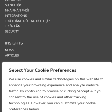
SỰ NGHIỆP
NHÀ PHÂN PHỐI
INTEGRATIONS
TRỞ THÀNH ĐỐI TÁC TÍCH HỢP
TRIỂN LÃM
SECURITY
INSIGHTS
NEWS
ARTICLES
SUPPORT
Select Your Cookie Preferences
TECHNICAL PORTAL
We use cookies and similar technologies on this website to
enhance your browsing experience and analyze website
POLICIES
traffic. By continuing to browse or clicking "Accept All" you
CHÍNH SÁCH BẢO MẬT
consent to the use of cookies and other tracking
INFORMASJONSKAPSLER
technologies. However, you can customize your cookie
BẢN GHI NHỚ VỀ TUÂN THỦ XỬ LÝ DỮ LIỆU CÁ NHÂN
PHỤ LỤC XỬ LÝ DỮ LIỆU
preferences below.