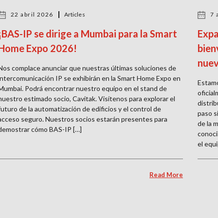
22 abril 2026
Articles
7 
¡BAS-IP se dirige a Mumbai para la Smart
Expa
Home Expo 2026!
bien
nuev
Nos complace anunciar que nuestras últimas soluciones de
intercomunicación IP se exhibirán en la Smart Home Expo en
Estamo
Mumbai. Podrá encontrar nuestro equipo en el stand de
oficia
nuestro estimado socio, Cavitak. Visítenos para explorar el
distri
futuro de la automatización de edificios y el control de
paso s
acceso seguro. Nuestros socios estarán presentes para
de la 
demostrar cómo BAS-IP […]
conoci
el equi
Read More