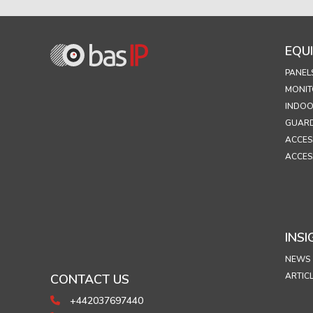
EQU
PANEL
MONIT
INDOO
GUARD
ACCES
ACCES
INSI
NEWS
ARTIC
CONTACT US
+442037697440