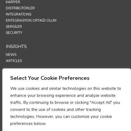
KARIYER
DISTRIBÜTÖRLER
INTEGRATIONS
ENTEGRASYON ORTAĞI OLUN
SERGİLER
SECURITY
INSIGHTS
NEWS
ARTICLES
SUPPORT
Select Your Cookie Preferences
TECHNICAL PORTAL
We use cookies and similar technologies on this website to
enhance your browsing experience and analyze website
POLICIES
traffic. By continuing to browse or clicking "Accept All" you
GİZLİLİK POLİTİKASI
consent to the use of cookies and other tracking
INFORMASJONSKAPSLER
technologies. However, you can customize your cookie
KİŞİSEL VERİ İŞLEME UYUM MEMORANDUMU
VERİ İŞLEME EKİ
preferences below.
UP