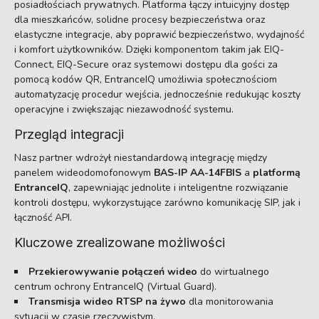
posiadłościach prywatnych. Platforma łączy intuicyjny dostęp
dla mieszkańców, solidne procesy bezpieczeństwa oraz
elastyczne integracje, aby poprawić bezpieczeństwo, wydajność
i komfort użytkowników. Dzięki komponentom takim jak EIQ-
Connect, EIQ-Secure oraz systemowi dostępu dla gości za
pomocą kodów QR, EntranceIQ umożliwia społecznościom
automatyzację procedur wejścia, jednocześnie redukując koszty
operacyjne i zwiększając niezawodność systemu.
Przegląd integracji
Nasz partner wdrożył niestandardową integrację między
panelem wideodomofonowym
BAS-IP AA-14FBIS
a
platformą
EntranceIQ
, zapewniając jednolite i inteligentne rozwiązanie
kontroli dostępu, wykorzystujące zarówno komunikację SIP, jak i
łączność API.
Kluczowe zrealizowane możliwości
Przekierowywanie połączeń wideo
do wirtualnego
centrum ochrony EntranceIQ (Virtual Guard).
Transmisja wideo RTSP na żywo
dla monitorowania
sytuacji w czasie rzeczywistym.