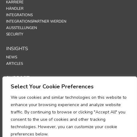
KARRIERE
HÄNDLER
INTEGRATIONS
INTEGRATIONSPARTNER WERDEN
AUSSTELLUNGEN
SECURITY
INSIGHTS
NEWS
ARTICLES
SUPPORT
Select Your Cookie Preferences
TECHNICAL PORTAL
We use cookies and similar technologies on this website to
POLICIES
enhance your browsing experience and analyze website
DATENSCHUTZRICHTLINIE
traffic. By continuing to browse or clicking "Accept All" you
COOKIE-RICHTLINIE
consent to the use of cookies and other tracking
MEMORANDUM ZUR EINHALTUNG DER BESTIMMUNGEN ÜBER DIE
technologies. However, you can customize your cookie
VERARBEITUNG PERSONENBEZOGENER DATEN
preferences below.
NACHTRAG ZUR DATENVERARBEITUNG