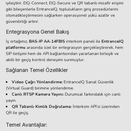
iyileştirir. EIQ-Connect, EIQ-Secure ve QR tabanlı misafir erişimi
gibi bileşenlerle EntranceIQ, toplulukların giriş prosedürlerini
otomatikleştirmesini sağlarken operasyonel yükü azaltır ve
güvenilirliği artırır.
Entegrasyona Genel Bakış
İş ortağımız,
BAS-IP AA-14FBIS
interkom paneli ile
EntranceIQ
platformu
arasında özel bir entegrasyon gerçekleştirerek, hem
SIP iletişimi hem de API bağlantısından yararlanan birleşik ve
akıllı bir geçiş kontrol deneyimi sunmuştur.
Sağlanan Temel Özellikler
Video Çağrı Yönlendirme:
EntranceIQ Sanal Güvenlik
(Virtual Guard) birimine yönlendirme.
Canlı RTSP Kamera Yayını:
Durumsal farkındalık için canlı
yayın.
QR Tabanlı Kimlik Doğrulama:
İnterkom API’si üzerinden
QR ile geçiş.
Temel Avantajlar: