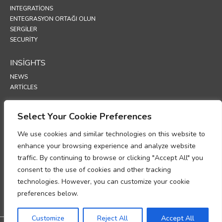
INTEGRATIONS
ENTEGRASYON ORTAĞI OLUN
SERGİLER
SECURITY
INSIGHTS
NEWS
ARTICLES
SUPPORT
Select Your Cookie Preferences
TECHNICAL PORTAL
We use cookies and similar technologies on this website to
enhance your browsing experience and analyze website
POLICIES
traffic. By continuing to browse or clicking "Accept All" you
GİZLİLİK POLİTİKASI
consent to the use of cookies and other tracking
INFORMASJONSKAPSLER
technologies. However, you can customize your cookie
KİŞİSEL VERİ İŞLEME UYUM MEMORANDUMU
preferences below.
VERİ İŞLEME EKİ
UP
Customize
Reject All
Accept All