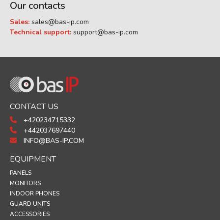
Our contacts
Sales:
sales@bas-ip.com
Technical support:
support@bas-ip.com
CONTACT US
+420234715332
+442037697440
INFO@BAS-IP.COM
EQUIPMENT
PANELS
MONITORS
INDOOR PHONES
GUARD UNITS
ACCESSORIES