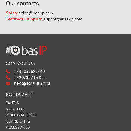
Our contacts
Sales:
sales@bas-ip.com
Technical support:
support@bas-ip.com
CONTACT US
+442037697440
+420234715332
INFO@BAS-IP.COM
EQUIPMENT
PANELS
MONITORS
INDOOR PHONES
GUARD UNITS
ACCESSORIES