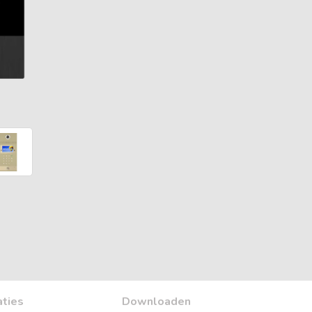
aties
Downloaden