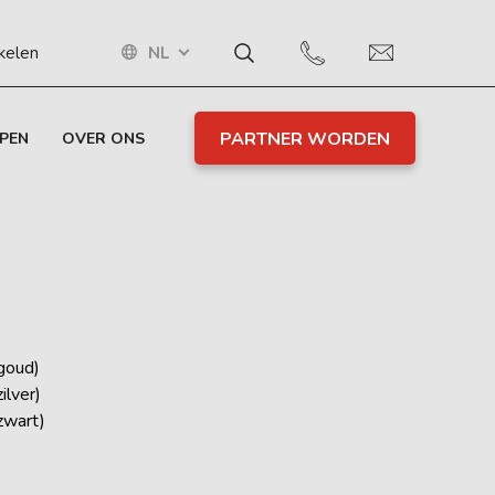
NL
ikelen
PARTNER WORDEN
PEN
OVER ONS
goud)
lver)
wart)