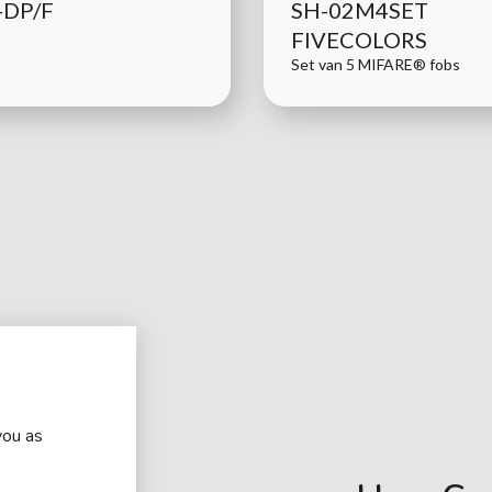
-DP/F
SH-02M4SET
FIVECOLORS
Set van 5 MIFARE® fobs
you as