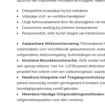
opzichte van traditionele mechanische knoppen, waaro
Onbeperkte levensduur bij het indrukken
Volledige stof- en vochtbestendigheid
Hoge betrouwbaarheid door de afwezigheid van 
Consistente werking bij extreme temperaturen
Responsiviteit, zelfs bij het dragen van handschoe
Aanpasbare Welkomstervaring:
Personaliseer 
schermlabels voor verschillende gebeurtenissen, zoal
ontgrendelen, beltoonregeling, foutmeldingen en noo
Intuïtieve Bezoekersinteractie:
Zelfs zonder ext
een oproep initiëren. Het AA-12FBI paneel detecteert
proactief het scherm met een welkomstgeluid, waard
Naadloze Integratie met Toegangscontroles
paneel eenvoudig worden geïntegreerd in bredere to
beveiligingsoplossing wordt geboden.
Meerdere Handige Ontgrendelingsmethoden:
ontgrendelingsopties voor elke voorkeur: