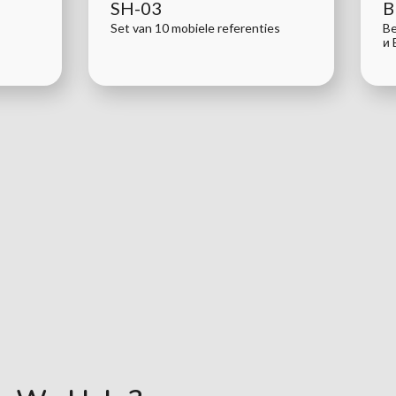
SH-03
B
Set van 10 mobiele referenties
Be
и 