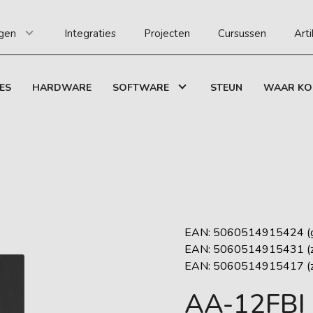
gen
Integraties
Projecten
Cursussen
Art
ES
HARDWARE
SOFTWARE
STEUN
WAAR KO
EAN: 5060514915424 (
EAN: 5060514915431 (zi
EAN: 5060514915417 (z
AA-12FBI