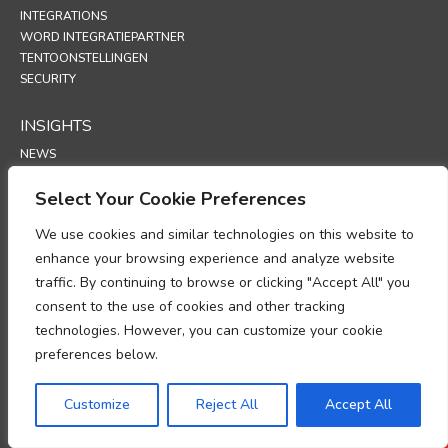
INTEGRATIONS
WORD INTEGRATIEPARTNER
TENTOONSTELLINGEN
SECURITY
INSIGHTS
NEWS
ARTICLES
Select Your Cookie Preferences
SUPPORT
We use cookies and similar technologies on this website to
TECHNICAL PORTAL
enhance your browsing experience and analyze website
traffic. By continuing to browse or clicking "Accept All" you
POLICIES
consent to the use of cookies and other tracking
PRIVACYBELEID
technologies. However, you can customize your cookie
COOKIEBELEID
preferences below.
MEMORANDUM OVER NALEVING VAN DE VERWERKING VAN
PERSOONSGEGEVENS
Customize
Reject All
Accept All
AANVULLING GEGEVENSVERWERKING
UP