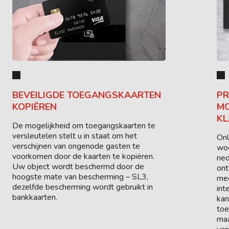
BEVEILIGDE TOEGANGSKAARTEN
PR
KOPIËREN
MO
KL
De mogelijkheid om toegangskaarten te
versleutelen stelt u in staat om het
On
verschijnen van ongenode gasten te
woo
voorkomen door de kaarten te kopiëren.
ned
Uw object wordt beschermd door de
ont
hoogste mate van bescherming – SL3,
mee
dezelfde bescherming wordt gebruikt in
int
bankkaarten.
kan
toe
maa