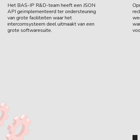
Het BAS-IP R&D-team heeft een JSON
Opr
API geïmplementeerd ter ondersteuning
rec
van grote faciliteiten waar het
wee
intercomsysteem deel uitmaakt van een
wan
grote softwaresuite.
voo