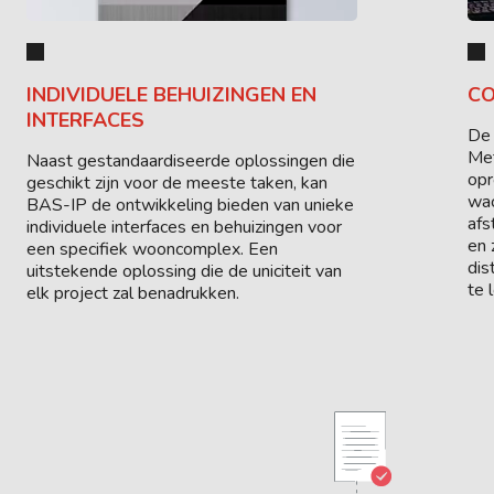
INDIVIDUELE BEHUIZINGEN EN
CO
INTERFACES
De 
Met
Naast gestandaardiseerde oplossingen die
opr
geschikt zijn voor de meeste taken, kan
wac
BAS-IP de ontwikkeling bieden van unieke
afs
individuele interfaces en behuizingen voor
en 
een specifiek wooncomplex. Een
dis
uitstekende oplossing die de uniciteit van
te 
elk project zal benadrukken.