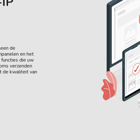
IP
lleen de
npanelen en het
 functies die uw
rcoms verzenden
t de kwaliteit van